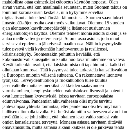
mahdollista ottaa esimerkiksi etäopetus käyttöön nopeasti. Olen
aivan varma, että kun maailmalla seurataan, miten Suomen talous on
toiminut koronakriisin keskellä, niin kykymme soveltaa
digitaalisuutta tulee herättämään kiinnostusta. Suomen saavutukset
ilmastopäästöjen osalta ovat myös vaikuttavat. Olemme 15 vuoden
ajan alentaneet kasvihuonepäästöjä ja lisänneet uusiutuvien
energiamuotojen käyttöä. Olemme tehneet monia asioita oikein ja se
antaa meille vahvoja referenssejä. Suomi osaa asioita, joita muut
tarvitsevat epidemian jälkeisessä maailmassa. Näihin kysymyksiin
tulee pystyä vielä kytkemään huoltovarmuus ja resilienssi,
kriisinsietokyky. Suomessakin puhuttiin keväällä, että
kokonaisturvallisuusajattelun kautta huoltovarmuutemme on vahva.
Kevät kuitenkin osoitti, että laiskistumista oli tapahtunut ja kaikki ei
ollutkaan kunnossa. Tätä kysymystä tulee tarkastella kansallisvaltion
ja Euroopan unionin välisenä suhteena. On rakennettava luonteva
työnjako. Terveydenhuollon ja ruokahuollon tulee kuulua
jäsenvaltiolle mutta esimerkiksi lääkkeiden saatavuuden
varmistaminen, hengityskoneiden valmistuksen lisenssit ja patentit
ovat luonteeltaan kysymyksiä, joissa tarvitaan eurooppalaista
edunvalvontaa. Pandemian alkuvaiheessa olisi myös tarvittu
jäntevämpää yhteistä toimintaa, ettei pandemia olisi levinnyt näin
hallitsemattomalla tavalla. EU heräsi akuuttiin vaiheeseen aivan liian
myöhään ja se johti siihen, että jokainen jäsenvaltio suojasi vain
omien kansalaistensa terveyttä. Monessa asiassa tarvitaan riittävää
omavaraisuutta, mutta samana aikaan kaikkea ei ole järkevää tehdä