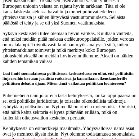
jäsenmaksuosuus. Yksittäisen jäsenvaltion vastuu yhteisestä
Euroopan unionin velasta on rajattu hyvin tarkkaan. Tätä ei ole
kansalaiskeskustelussa havaittu ja monet puhuvat edelleen
yhteisvastuusta ja siihen liittyvästä vastuuttomuudesta. Sellaista
päätöstä ei tehty ja se oli yksi Suomen vaatimuksista.
Syksyn keskustelu tulee olemaan hyvin värikäs. Kuullaan väitteitä,
että miksi meidän pitää maksaa eteläeurooppalaisille, joiden verotus
on matalampi. Toivottavasti kuullaan myös analyysiä siitä, miten
yhteismarkkinat toimivat ja mikä merkitys koko Euroopan
talouskehityksellä on meidän hyvinvoinnillemme. Akseli on näiden
kahden tematiikan välissä.
Uusi ilmiö suomalaisessa poliittisessa keskustelussa on ollut, että poliittisiin
linjaeroihin haetaan juridista ratkaisua ja kannellaan oikeuskanslerille
poliittisen debatin sijaan. Miten tämä vaikuttaa politiikan luonteeseen?
Puhemiehenä näin jo oireita tästä kehityksestä, jonka loppupäässä on
se, että politiikka juridisoituu ja toisaalta oikeudellisia tulkintoja
ryhdytään politisoimaan. Nyt meillä on oireita molemmista. On riski,
että näitä kahta sektoria ei kyetä pitämään erillään, mikä on
kuitenkin oikeusvaltion keskeinen periaate.
Kehityksestä on esimerkkejä maailmalta. Yhdysvalloissa nämä asiat
ovat jo menneet täysin ristiin. Nyt olemme todistamassa suomalaista