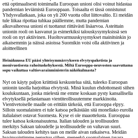
että optimaalisesti toimimalla Euroopan unioni olisi voinut hidastaa
pandemian leviämistä Eurooppaan. Toisaalta ei tässä onnistunut
Yhdysvallatkaan, joka on yli 200 vuotta ollut liittovaltio. Ei meidän
tule liikaa ripottaa tuhkaa päällemme, mutta pandemian
alkuvaiheessa unioni ei tuottanut riittävästi lisäarvoa. Asteittain
unionin rooli on kasvanut ja esimerkiksi talouskysymyksissä sen
rooli on nyt aktiivinen. Huoltovarmuuskysymykset mainitsinkin jo
aikaisemmin ja näissä asioissa Suomikin voisi olla aktiivinen ja
aloitteellinen
Heinäkuussa EU pääsi yhteisymmärrykseen elvytyspaketista ja
monivuotisesta rahoituskehyksestä. Miltä Eurooppa-neuvoston saavuttama
sopu vaikuttaa valtiovarainministerin näkökulmasta?
Nyt on käyty paljon kriittistä keskustelua siitä, tuleeko Euroopan
unionin tasolla harjoittaa elvytystä. Minä kuulun ehdottomasti siihen
koulukuntaan, jonka mielestä me emme koskaan pysty kansallisella
elvytyksellä pelastamaan vientiteollisuutemme markkinoita.
Vientivetoiselle maalle on erittäin tärkeää, että Eurooppa elpyy.
Silloin suomalaisten ei tule katsoa pelkästään sitä monellako eurolla
italialaiset ostavat Suomesta. Kyse ei ole maaottelusta. Eurooppaa
tulee katsoa kokonaisuutena. Italian talouden ja teollisuuden
merkitys Saksan taloudelle ja teollisuudelle on valtavan suuri.
Saksan talouden kehitys taas on meille aivan ratkaiseva. Meidän
hyvinvointimme perustuu siihen, meneekö suomalainen tavara