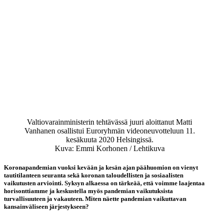
Valtiovarainministerin tehtävässä juuri aloittanut Matti
Vanhanen osallistui Euroryhmän videoneuvotteluun 11.
kesäkuuta 2020 Helsingissä.
Kuva: Emmi Korhonen / Lehtikuva
Koronapandemian vuoksi kevään ja kesän ajan päähuomion on vienyt
tautitilanteen seuranta sekä koronan taloudellisten ja sosiaalisten
vaikutusten arviointi. Syksyn alkaessa on tärkeää, että voimme laajentaa
horisonttiamme ja keskustella myös pandemian vaikutuksista
turvallisuuteen ja vakauteen. Miten näette pandemian vaikuttavan
kansainväliseen järjestykseen?