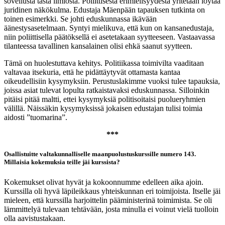
sovellusta tästä ilmiöstä. Poliittisesta erimielisyydestä yritetään löytää
juridinen näkökulma. Edustaja Mäenpään tapauksen tutkinta on
toinen esimerkki. Se johti eduskunnassa ikävään
äänestysasetelmaan. Syntyi mielikuva, että kun on kansanedustaja,
niin poliittisella päätöksellä ei asetetakaan syytteeseen. Vastaavassa
tilanteessa tavallinen kansalainen olisi ehkä saanut syytteen.
Tämä on huolestuttava kehitys. Politiikassa toimivilta vaaditaan
valtavaa itsekuria, että he pidättäytyvät ottamasta kantaa
oikeudellisiin kysymyksiin. Perustuslakimme vuoksi tulee tapauksia,
joissa asiat tulevat lopulta ratkaistavaksi eduskunnassa. Silloinkin
pitäisi pitää maltti, ettei kysymyksiä politisoitaisi puolueryhmien
välillä. Näissäkin kysymyksissä jokaisen edustajan tulisi toimia
aidosti ”tuomarina”.
***
Osallistuitte valtakunnalliselle maanpuolustuskurssille numero 143.
Millaisia kokemuksia teille jäi kurssista?
Kokemukset olivat hyvät ja kokoonnumme edelleen aika ajoin.
Kurssilla oli hyvä läpileikkaus yhteiskunnan eri toimijoista. Itselle jäi
mieleen, että kurssilla harjoittelin pääministerinä toimimista. Se oli
lämmittelyä tulevaan tehtävään, josta minulla ei voinut vielä tuolloin
olla aavistustakaan.