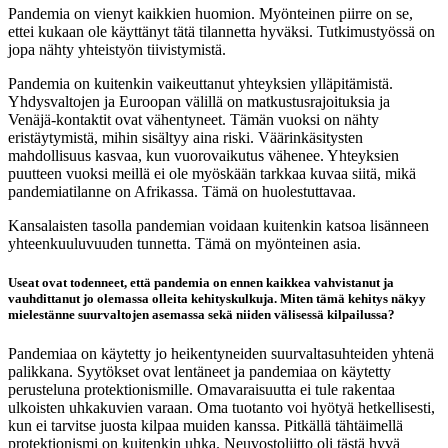
Pandemia on vienyt kaikkien huomion. Myönteinen piirre on se,
ettei kukaan ole käyttänyt tätä tilannetta hyväksi. Tutkimustyössä on
jopa nähty yhteistyön tiivistymistä.
Pandemia on kuitenkin vaikeuttanut yhteyksien ylläpitämistä.
Yhdysvaltojen ja Euroopan välillä on matkustusrajoituksia ja
Venäjä-kontaktit ovat vähentyneet. Tämän vuoksi on nähty
eristäytymistä, mihin sisältyy aina riski. Väärinkäsitysten
mahdollisuus kasvaa, kun vuorovaikutus vähenee. Yhteyksien
puutteen vuoksi meillä ei ole myöskään tarkkaa kuvaa siitä, mikä
pandemiatilanne on Afrikassa. Tämä on huolestuttavaa.
Kansalaisten tasolla pandemian voidaan kuitenkin katsoa lisänneen
yhteenkuuluvuuden tunnetta. Tämä on myönteinen asia.
Useat ovat todenneet, että pandemia on ennen kaikkea vahvistanut ja
vauhdittanut jo olemassa olleita kehityskulkuja. Miten tämä kehitys näkyy
mielestänne suurvaltojen asemassa sekä niiden välisessä kilpailussa?
Pandemiaa on käytetty jo heikentyneiden suurvaltasuhteiden yhtenä
palikkana. Syytökset ovat lentäneet ja pandemiaa on käytetty
perusteluna protektionismille. Omavaraisuutta ei tule rakentaa
ulkoisten uhkakuvien varaan. Oma tuotanto voi hyötyä hetkellisesti,
kun ei tarvitse juosta kilpaa muiden kanssa. Pitkällä tähtäimellä
protektionismi on kuitenkin uhka. Neuvostoliitto oli tästä hyvä