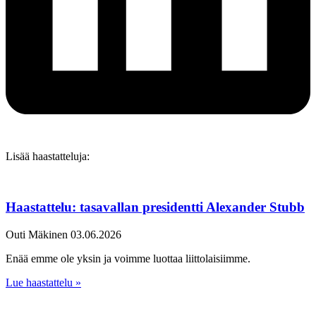
Lisää haastatteluja:
Haastattelu: tasavallan presidentti Alexander Stubb
Outi Mäkinen
03.06.2026
Enää emme ole yksin ja voimme luottaa liittolaisiimme.
Lue haastattelu »