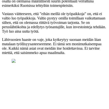
osalta on olemassa määrällisesti suurin potentiaali verrattuna
esimerkiksi Ruotsissa tehtyihin toimenpiteisiin.
Vastaus väitteeseen, että ”eihän meillä ole työpaikkoja” on, että ei
valtio luo työpaikkoja. Valtio pystyy omilla toimillaan vaikuttamaan
siihen, että on olemassa riittävä työvoiman tarjonta. Se on
peruslähtökohta ja edellytys työnantajille, kun investointeja tehdään.
Työ luo aina uutta työtä.
Lähivuosien haaste on vaje, joka kytkeytyy suoraan meidän liian
matalaan työllisyysasteeseemme. Ei tämä sen monimutkaisempaa
ole. Kaikki nämä asiat ovat meidän itse hoidettavissa. Ei tarvitse
miettiä, että saisimmeko apua maailmalta.