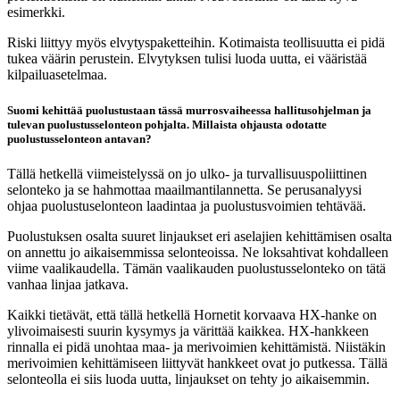
esimerkki.
Riski liittyy myös elvytyspaketteihin. Kotimaista teollisuutta ei pidä
tukea väärin perustein. Elvytyksen tulisi luoda uutta, ei vääristää
kilpailuasetelmaa.
Suomi kehittää puolustustaan tässä murrosvaiheessa hallitusohjelman ja
tulevan puolustusselonteon pohjalta. Millaista ohjausta odotatte
puolustusselonteon antavan?
Tällä hetkellä viimeistelyssä on jo ulko- ja turvallisuuspoliittinen
selonteko ja se hahmottaa maailmantilannetta. Se perusanalyysi
ohjaa puolustuselonteon laadintaa ja puolustusvoimien tehtävää.
Puolustuksen osalta suuret linjaukset eri aselajien kehittämisen osalta
on annettu jo aikaisemmissa selonteoissa. Ne loksahtivat kohdalleen
viime vaalikaudella. Tämän vaalikauden puolustusselonteko on tätä
vanhaa linjaa jatkava.
Kaikki tietävät, että tällä hetkellä Hornetit korvaava HX-hanke on
ylivoimaisesti suurin kysymys ja värittää kaikkea. HX-hankkeen
rinnalla ei pidä unohtaa maa- ja merivoimien kehittämistä. Niistäkin
merivoimien kehittämiseen liittyvät hankkeet ovat jo putkessa. Tällä
selonteolla ei siis luoda uutta, linjaukset on tehty jo aikaisemmin.