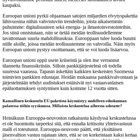
kaupaksi.
Euroopan unioni pyrkii ohjaamaan satojen miljardien elvytyspakettia
lähivuosina niihin vahvistuviin trendeihin, joista aikaisemmin
puhuimme: digitalisuuteen sekä energia- ja ilmastoinvestointeihin.
Jos siinä onnistutaan, niin se tietää meidän teollisuudellemme
tavattomaan suuria mahdollisuuksia. Eurooppaan tulee luoda buumi
niille aloille, joissa meidän teollisuutemme on vahvoilla. Näin myös
Euroopan unioni pystyy osoittamaan, että se voi luoda lisäarvoa.
Euroopan unioni oppii usein kriiseistä ja olen itse verrannut
tilannetta finanssikriisiin. Silloin pankkijärjestelmä oli todella
suuressa vaarassa. Tapasin äskettäin kaikkien keskeisten Suomessa
toimivien pankkien edustajat. Heidän mukaansa pankkivalvontaan ja
järjestelmään tehdyt uudistukset estäisivät nyt vastaavanlaisen
epäluottamuksen syntymisen kuin koimme 12 vuotta sitten.
Kansallinen keskustelu EU-paketista käynnistyy uudelleen eduskunnan
palatessa töihin syyskuussa. Millaista keskustelua aiheesta odotatte?
Heinäkuun Eurooppa-neuvoston ratkaisusta käydyssä keskustelussa
ei ole huomioitu tarpeeksi sitä, että ennalta kritisoitu yhteisvastuun
malli ei toteutunut. Eurooppa-neuvosto päätti, että yksittäisen
jäsenvaltion vastuu rajataan siten, että se on korkeintaan kaksi kertaa