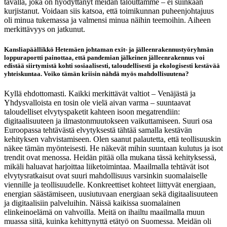
tavalla, joka on hyödyttänyt meidän talouttamme – ei suinkaan
kurjistanut. Voidaan siis katsoa, että toimikunnan puheenjohtajuus
oli minua tukemassa ja valmensi minua näihin teemoihin. Aiheen
merkittävyys on jatkunut.
Kansliapäällikkö Hetemäen johtaman exit- ja jälleenrakennustyöryhmän
loppuraportti painottaa, että pandemian jälkeinen jälleenrakennus voi
edistää siirtymistä kohti sosiaalisesti, taloudellisesti ja ekologisesti kestävää
yhteiskuntaa. Voiko tämän kriisin nähdä myös mahdollisuutena?
Kyllä ehdottomasti. Kaikki merkittävät valtiot – Venäjästä ja
Yhdysvalloista en tosin ole vielä aivan varma – suuntaavat
taloudelliset elvytyspaketit kahteen isoon megatrendiin:
digitaalisuuteen ja ilmastonmuutokseen vaikuttamiseen. Suuri osa
Euroopassa tehtävästä elvytyksestä tähtää samalla kestävän
kehityksen vahvistamiseen. Olen saanut palautetta, että teollisuuskin
näkee tämän myönteisesti. He näkevät mihin suuntaan kulutus ja isot
trendit ovat menossa. Heidän pitää olla mukana tässä kehityksessä,
mikäli haluavat harjoittaa liiketoimintaa. Maailmalla tehtävät isot
elvytysratkaisut ovat suuri mahdollisuus varsinkin suomalaiselle
viennille ja teollisuudelle. Konkreettiset kohteet liittyvät energiaan,
energian säästämiseen, uusiutuvaan energiaan sekä digitaalisuuteen
ja digitaalisiin palveluihin. Näissä kaikissa suomalainen
elinkeinoelämä on vahvoilla. Meitä on ihailtu maailmalla muun
muassa siitä, kuinka kehittynyttä etätyö on Suomessa. Meidän oli