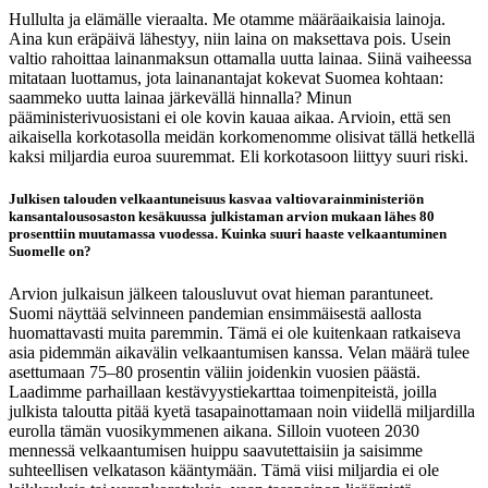
Hullulta ja elämälle vieraalta. Me otamme määräaikaisia lainoja.
Aina kun eräpäivä lähestyy, niin laina on maksettava pois. Usein
valtio rahoittaa lainanmaksun ottamalla uutta lainaa. Siinä vaiheessa
mitataan luottamus, jota lainanantajat kokevat Suomea kohtaan:
saammeko uutta lainaa järkevällä hinnalla? Minun
pääministerivuosistani ei ole kovin kauaa aikaa. Arvioin, että sen
aikaisella korkotasolla meidän korkomenomme olisivat tällä hetkellä
kaksi miljardia euroa suuremmat. Eli korkotasoon liittyy suuri riski.
Julkisen talouden velkaantuneisuus kasvaa valtiovarainministeriön
kansantalousosaston kesäkuussa julkistaman arvion mukaan lähes 80
prosenttiin muutamassa vuodessa. Kuinka suuri haaste velkaantuminen
Suomelle on?
Arvion julkaisun jälkeen talousluvut ovat hieman parantuneet.
Suomi näyttää selvinneen pandemian ensimmäisestä aallosta
huomattavasti muita paremmin. Tämä ei ole kuitenkaan ratkaiseva
asia pidemmän aikavälin velkaantumisen kanssa. Velan määrä tulee
asettumaan 75–80 prosentin väliin joidenkin vuosien päästä.
Laadimme parhaillaan kestävyystiekarttaa toimenpiteistä, joilla
julkista taloutta pitää kyetä tasapainottamaan noin viidellä miljardilla
eurolla tämän vuosikymmenen aikana. Silloin vuoteen 2030
mennessä velkaantumisen huippu saavutettaisiin ja saisimme
suhteellisen velkatason kääntymään. Tämä viisi miljardia ei ole