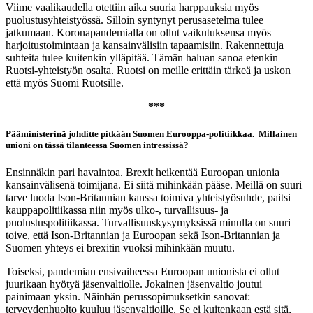
Viime vaalikaudella otettiin aika suuria harppauksia myös
puolustusyhteistyössä. Silloin syntynyt perusasetelma tulee
jatkumaan. Koronapandemialla on ollut vaikutuksensa myös
harjoitustoimintaan ja kansainvälisiin tapaamisiin. Rakennettuja
suhteita tulee kuitenkin ylläpitää. Tämän haluan sanoa etenkin
Ruotsi-yhteistyön osalta. Ruotsi on meille erittäin tärkeä ja uskon
että myös Suomi Ruotsille.
***
Pääministerinä johditte pitkään Suomen Eurooppa-politiikkaa. Millainen
unioni on tässä tilanteessa Suomen intressissä?
Ensinnäkin pari havaintoa. Brexit heikentää Euroopan unionia
kansainvälisenä toimijana. Ei siitä mihinkään pääse. Meillä on suuri
tarve luoda Ison-Britannian kanssa toimiva yhteistyösuhde, paitsi
kauppapolitiikassa niin myös ulko-, turvallisuus- ja
puolustuspolitiikassa. Turvallisuuskysymyksissä minulla on suuri
toive, että Ison-Britannian ja Euroopan sekä Ison-Britannian ja
Suomen yhteys ei brexitin vuoksi mihinkään muutu.
Toiseksi, pandemian ensivaiheessa Euroopan unionista ei ollut
juurikaan hyötyä jäsenvaltiolle. Jokainen jäsenvaltio joutui
painimaan yksin. Näinhän perussopimuksetkin sanovat:
terveydenhuolto kuuluu jäsenvaltioille. Se ei kuitenkaan estä sitä,