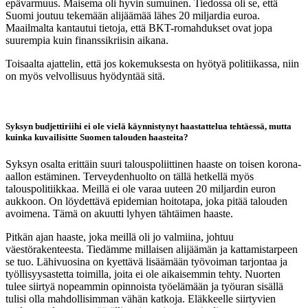
epävarmuus. Maisema oli hyvin sumuinen. Tiedossa oli se, että
Suomi joutuu tekemään alijäämää lähes 20 miljardia euroa.
Maailmalta kantautui tietoja, että BKT-romahdukset ovat jopa
suurempia kuin finanssikriisin aikana.
Toisaalta ajattelin, että jos kokemuksesta on hyötyä politiikassa, niin
on myös velvollisuus hyödyntää sitä.
Syksyn budjettiriihi ei ole vielä käynnistynyt haastattelua tehtäessä, mutta
kuinka kuvailisitte Suomen talouden haasteita?
Syksyn osalta erittäin suuri talouspoliittinen haaste on toisen korona-
aallon estäminen. Terveydenhuolto on tällä hetkellä myös
talouspolitiikkaa. Meillä ei ole varaa uuteen 20 miljardin euron
aukkoon. On löydettävä epidemian hoitotapa, joka pitää talouden
avoimena. Tämä on akuutti lyhyen tähtäimen haaste.
Pitkän ajan haaste, joka meillä oli jo valmiina, johtuu
väestörakenteesta. Tiedämme millaisen alijäämän ja kattamistarpeen
se tuo. Lähivuosina on kyettävä lisäämään työvoiman tarjontaa ja
työllisyysastetta toimilla, joita ei ole aikaisemmin tehty. Nuorten
tulee siirtyä nopeammin opinnoista työelämään ja työuran sisällä
tulisi olla mahdollisimman vähän katkoja. Eläkkeelle siirtyvien