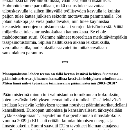
leikkauksia tai veronkorotuksia, vaan tasapainon lisäämistä.
Hahmottelemme parhaillaan, mikä osuus tulee saavuttaa
talouskasvulla ja siihen liittyvällä työllisyyden kasvulla ja kuinka
paljon tulee kattaa julkisen sektorin tuottavuutta parantamalla. Jos
jotain aukkoja jää vielä paikattavaksi, niin tulee käynnistää
keskustelu menojen supistamisesta tai verojen kiristämisestä. Viittä
miljardia ei tule suuruusluokaltaan kammoksua. Se ei ole
mahdottoman suuri. Olemme nähneet tuoreeltaan merkittävämpiäkin
tasapainotustoimia. Sipilän hallituksen aikana leikkauksilla,
veroratkaisuilla, uudistuksilla saavutettiin mittakaavaltaan
samanlainen parannus.
***
Maanpuolustus-lehden teema on tällä kertaa kestävä kehitys. Suomessa
pääministerit ovat johtaneet kansallista kestävän kehityksen toimikuntaa.
Miten tämä näkyi työssänne toimiessanne pääministerinä 2003–2010?
Pääministerinä minun tuli valmistautua toimikunnan kokouksiin,
joten kestävän kehityksen teemat tulivat tutuiksi. Tästä tehtävästä
irrallaan kestävän kehityksen teemat nousivat pääministerikaudellani
kansallisesti, Euroopan unionissa ja kansainvälisesti tärkeydeltään
”ykköskategoriaan”. Järjestettiin Kööpenhaminan ilmastokokous
vuonna 2009 ja EU laati erittäin kunnianhimoisen energia- ja
ilmastopaketin. Suomi saavutti EU:n tavoitteet hieman etuajassa