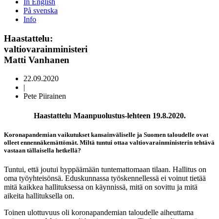
In English
På svenska
Info
Haastattelu:
valtiovarainministeri
Matti Vanhanen
22.09.2020
|
Pete Piirainen
Haastattelu Maanpuolustus-lehteen 19.8.2020.
Koronapandemian vaikutukset kansainväliselle ja Suomen taloudelle ovat
olleet ennennäkemättömät. Miltä tuntui ottaa valtiovarainministerin tehtävä
vastaan tällaisella hetkellä?
Tuntui, että joutui hyppäämään tuntemattomaan tilaan. Hallitus on
oma työyhteisönsä. Eduskunnassa työskennellessä ei voinut tietää
mitä kaikkea hallituksessa on käynnissä, mitä on sovittu ja mitä
aikeita hallituksella on.
Toinen ulottuvuus oli koronapandemian taloudelle aiheuttama