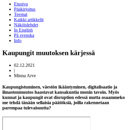
Etusivu
Pääkirjoitus
Teemat
Kaikki artikkelit
Näköislehdet
In English
På svenska
Info
Kaupungit muutoksen kärjessä
02.12.2021
|
Minna Arve
Kaupungistuminen, väestön ikääntyminen, digitalisaatio ja
ilmastonmuutos haastavat kansakuntia monin tavoin. Myös
kunnat ja kaupungit ovat disruption edessä mutta osaammeko
me tehdä tänään sellaisia päätöksiä, joilla rakennetaan
parempaa tulevaisuutta?