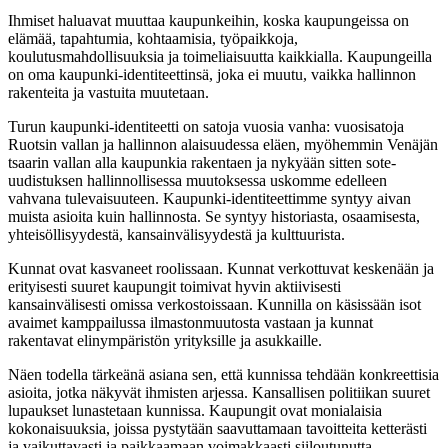
Ihmiset haluavat muuttaa kaupunkeihin, koska kaupungeissa on
elämää, tapahtumia, kohtaamisia, työpaikkoja,
koulutusmahdollisuuksia ja toimeliaisuutta kaikkialla. Kaupungeilla
on oma kaupunki-identiteettinsä, joka ei muutu, vaikka hallinnon
rakenteita ja vastuita muutetaan.
Turun kaupunki-identiteetti on satoja vuosia vanha: vuosisatoja
Ruotsin vallan ja hallinnon alaisuudessa eläen, myöhemmin Venäjän
tsaarin vallan alla kaupunkia rakentaen ja nykyään sitten sote-
uudistuksen hallinnollisessa muutoksessa uskomme edelleen
vahvana tulevaisuuteen. Kaupunki-identiteettimme syntyy aivan
muista asioita kuin hallinnosta. Se syntyy historiasta, osaamisesta,
yhteisöllisyydestä, kansainvälisyydestä ja kulttuurista.
Kunnat ovat kasvaneet roolissaan. Kunnat verkottuvat keskenään ja
erityisesti suuret kaupungit toimivat hyvin aktiivisesti
kansainvälisesti omissa verkostoissaan. Kunnilla on käsissään isot
avaimet kamppailussa ilmastonmuutosta vastaan ja kunnat
rakentavat elinympäristön yrityksille ja asukkaille.
Näen todella tärkeänä asiana sen, että kunnissa tehdään konkreettisia
asioita, jotka näkyvät ihmisten arjessa. Kansallisen politiikan suuret
lupaukset lunastetaan kunnissa. Kaupungit ovat monialaisia
kokonaisuuksia, joissa pystytään saavuttamaan tavoitteita ketterästi
ja vaikuttavasti ja paikkaamaan voimakkaasti siiloutunutta