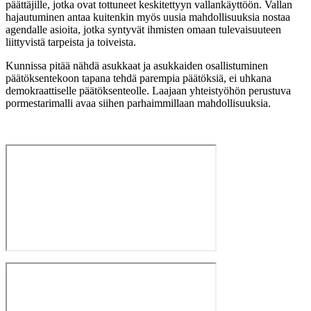
päättäjille, jotka ovat tottuneet keskitettyyn vallankäyttöön. Vallan
hajautuminen antaa kuitenkin myös uusia mahdollisuuksia nostaa
agendalle asioita, jotka syntyvät ihmisten omaan tulevaisuuteen
liittyvistä tarpeista ja toiveista.
Kunnissa pitää nähdä asukkaat ja asukkaiden osallistuminen
päätöksentekoon tapana tehdä parempia päätöksiä, ei uhkana
demokraattiselle päätöksenteolle. Laajaan yhteistyöhön perustuva
pormestarimalli avaa siihen parhaimmillaan mahdollisuuksia.