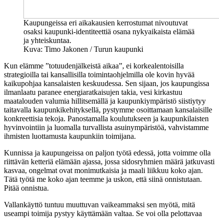
Kaupungeissa eri aikakausien kerrostumat nivoutuvat
osaksi kaupunki-identiteettiä osana nykyaikaista elämää
ja yhteiskuntaa.
Kuva: Timo Jakonen / Turun kaupunki
Kun elämme ”totuudenjälkeistä aikaa”, ei korkealentoisilla
strategioilla tai kansallisilla toimintaohjelmilla ole kovin hyvää
kaikupohjaa kansalaisten keskuudessa. Sen sijaan, jos kaupungissa
ilmanlaatu paranee energiaratkaisujen takia, vesi kirkastuu
maatalouden valumia hillitsemällä ja kaupunkiympäristö siistiytyy
taitavalla kaupunkikehityksellä, pystymme osoittamaan kansalaisille
konkreettisia tekoja. Panostamalla koulutukseen ja kaupunkilaisten
hyvinvointiin ja luomalla turvallista asuinympäristöä, vahvistamme
ihmisten luottamusta kaupunkiin toimijana.
Kunnissa ja kaupungeissa on paljon työtä edessä, jotta voimme olla
riittävän ketteriä elämään ajassa, jossa sidosryhmien määrä jatkuvasti
kasvaa, ongelmat ovat monimutkaisia ja maali liikkuu koko ajan.
Tätä työtä me koko ajan teemme ja uskon, että siinä onnistutaan.
Pitää onnistua.
Vallankäyttö tuntuu muuttuvan vaikeammaksi sen myötä, mitä
useampi toimija pystyy käyttämään valtaa. Se voi olla pelottavaa