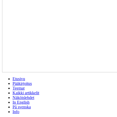
Etusivu
Pääkirjoitus
Teemat
Kaikki artikkelit
Näköislehdet
In English
På svenska
Info