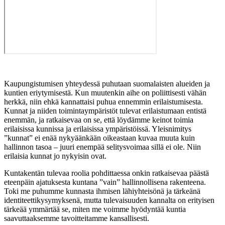
Kaupungistumisen yhteydessä puhutaan suomalaisten alueiden ja
kuntien eriytymisestä. Kun muutenkin aihe on poliittisesti vähän
herkkä, niin ehkä kannattaisi puhua ennemmin erilaistumisesta.
Kunnat ja niiden toimintaympäristöt tulevat erilaistumaan entistä
enemmän, ja ratkaisevaa on se, että löydämme keinot toimia
erilaisissa kunnissa ja erilaisissa ympäristöissä. Yleisnimitys
”kunnat” ei enää nykyäänkään oikeastaan kuvaa muuta kuin
hallinnon tasoa – juuri enempää selitysvoimaa sillä ei ole. Niin
erilaisia kunnat jo nykyisin ovat.
Kuntakentän tulevaa roolia pohdittaessa onkin ratkaisevaa päästä
eteenpäin ajatuksesta kuntana ”vain” hallinnollisena rakenteena.
Toki me puhumme kunnasta ihmisen lähiyhteisönä ja tärkeänä
identiteettikysymyksenä, mutta tulevaisuuden kannalta on erityisen
tärkeää ymmärtää se, miten me voimme hyödyntää kuntia
saavuttaaksemme tavoitteitamme kansallisesti.