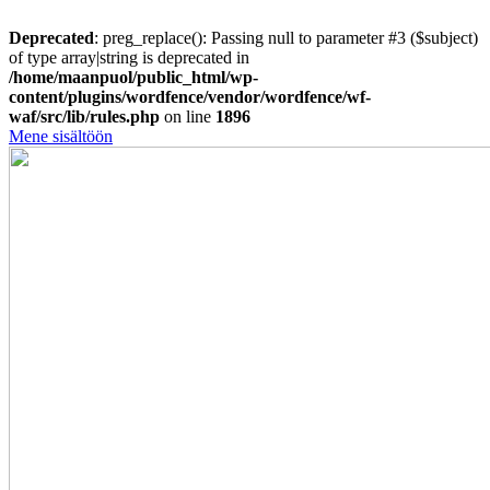
Deprecated
: preg_replace(): Passing null to parameter #3 ($subject)
of type array|string is deprecated in
/home/maanpuol/public_html/wp-
content/plugins/wordfence/vendor/wordfence/wf-
waf/src/lib/rules.php
on line
1896
Mene sisältöön