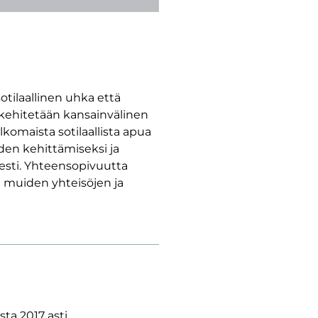
otilaallinen uhka että
 kehitetään kansainvälinen
omaista sotilaallista apua
den kehittämiseksi ja
esti. Yhteensopivuutta
 muiden yhteisöjen ja
a 2017 asti.