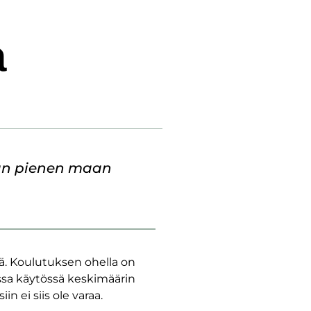
a
ään pienen maan
ä. Koulutuksen ohella on
essa käytössä keskimäärin
 ei siis ole varaa.