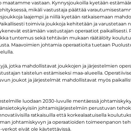
io maatamme vastaan. Kynnysjoukoilla kyetään estämään
ehityksessä, mikäli vastustaja päättää varautumisestam
sjoukkoja laajempi ja niillä kyetään ratkaisemaan mah
ikallisesti toimivia joukkoja kehitetään ja varustetaan 
ykenevät estämään vastustajan operaatiot paikallisesti. P
ka tuntemus sekä tehtävän mukaan räätälöity koulutus 
tusta. Maavoimien johtamia operaatioita tuetaan Puolust
lulla.
, jotka mahdollistavat joukkojen ja järjestelmien opera
tustajan taistelun estämiseksi maa-alueella. Operatiivis
vun joukot ja järjestelmät mahdollistavat myös paikallis
estelmille luodaan 2030-luvulle mentäessä johtamiskyky
nnänsietokykyisiin johtamisjärjestelmiin perustuvan teho
novatiivisilla ratkaisuilla että korkealaatuisella koulutu
emman johtamiskyvyn ja operaatioiden toimeenpanon teh
-verkot eivät ole käytettävissä.