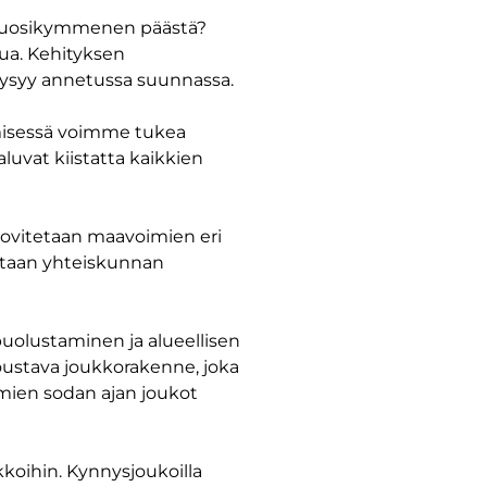
in vuosikymmenen päästä?
kua. Kehityksen
pysyy annetussa suunnassa.
tämisessä voimme tukea
luvat kiistatta kaikkien
sovitetaan maavoimien eri
jataan yhteiskunnan
olustaminen ja alueellisen
ustava joukkorakenne, joka
mien sodan ajan joukot
kkoihin. Kynnysjoukoilla