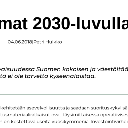
mat 2030-luvull
04.06.2018
|
Petri Hulkko
ulevaisuudessa Suomen kokoisen ja väestölt
ä ei ole tarvetta kyseenalaistaa.
ehitetään asevelvollisuutta ja saadaan suorituskykylisä
usmateriaaliratkaisut ovat täysimittaisessa operatiivis
 kestettävä useita vuosikymmeniä. Investointivirheisiin