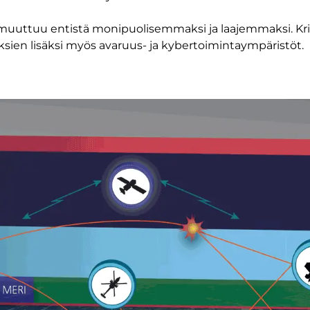
ö muuttuu entistä monipuolisemmaksi ja laajemmaksi. Kr
ksien lisäksi myös avaruus- ja kybertoimintaympäristöt.