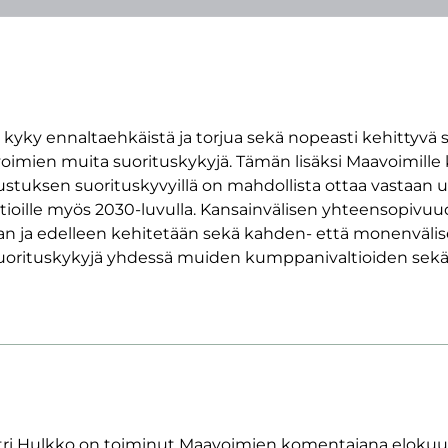
kyky ennaltaehkäistä ja torjua sekä nopeasti kehittyvä s
voimien muita suorituskykyjä. Tämän lisäksi Maavoimille
sen suorituskyvyillä on mahdollista ottaa vastaan ulk
ltioille myös 2030-luvulla. Kansainvälisen yhteensopivuu
aan ja edelleen kehitetään sekä kahden- että monenvälis
 suorituskykyjä yhdessä muiden kumppanivaltioiden sekä
tri Hulkko on toiminut Maavoimien komentajana elokuust