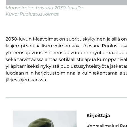
Maavoimien taistelu 2030-luvulla
Kuva: Puolustusvoimat
2030-luvun Maavoimat on suorituskykyinen ja sillä on 
laajempi sotilaallisen voiman käyttö osana Puolustus
yhteensopivuus. Yhteensopivuuden myötä maapuolustuk
sekä tarvittaessa antaa sotilaallista apua kumppaniva
ylläpitämiseksi nykyistä puolustusyhteistyötä jatket
luodaan niin harjoitustoiminnalla kuin rakentamalla
järjestöjen kanssa.
Kirjoittaja
Kenraalimajuri Pe