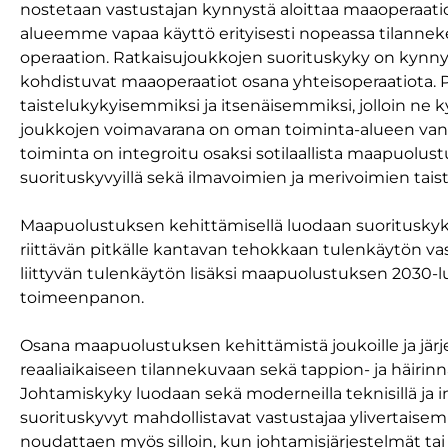
nostetaan vastustajan kynnystä aloittaa maaoperaat
alueemme vapaa käyttö erityisesti nopeassa tilannek
operaation. Ratkaisujoukkojen suorituskyky on kynny
kohdistuvat maaoperaatiot osana yhteisoperaatiota. Pa
taistelukykyisemmiksi ja itsenäisemmiksi, jolloin ne k
joukkojen voimavarana on oman toiminta-alueen vank
toiminta on integroitu osaksi sotilaallista maapuolus
suorituskyvyillä sekä ilmavoimien ja merivoimien taiste
Maapuolustuksen kehittämisellä luodaan suorituskykyjä
riittävän pitkälle kantavan tehokkaan tulenkäytön vas
liittyvän tulenkäytön lisäksi maapuolustuksen 2030-lu
toimeenpanon.
Osana maapuolustuksen kehittämistä joukoille ja järj
reaaliaikaiseen tilannekuvaan sekä tappion- ja häiri
Johtamiskyky luodaan sekä moderneilla teknisillä ja in
suorituskyvyt mahdollistavat vastustajaa ylivertais
noudattaen myös silloin, kun johtamisjärjestelmät tai 