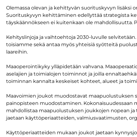
Olemassa olevan ja kehittyvän suorituskyvyn lisäksi 
Suorituskyvyn kehittäminen edellyttää strategista ket
täyskäännökseen ei kuitenkaan ole mahdollisuutta. P
Kehityslinjoja ja vaihtoehtoja 2030-luvulle selvitet
toisiamme sekä antaa myös yhteisiä syötteitä puolustu
laareihin.
Maaoperointikyky ylläpidetään vahvana. Maaoperaatio
aselajien ja toimialojen toiminnot ja joilla ennaltae
toiminnan kannalta keskeiset kohteet, alueet ja toim
Maavoimien joukot muodostavat maapuolustuksen suor
painopisteen muodostaminen. Kokonaisuudessaan maa
mahdollistaa maapuolustuksen joukkojen nopean ja te
jaetaan käyttöperiaatteiden, valmiusvaatimusten, org
Käyttöperiaatteiden mukaan joukot jaetaan kynnysjoukk