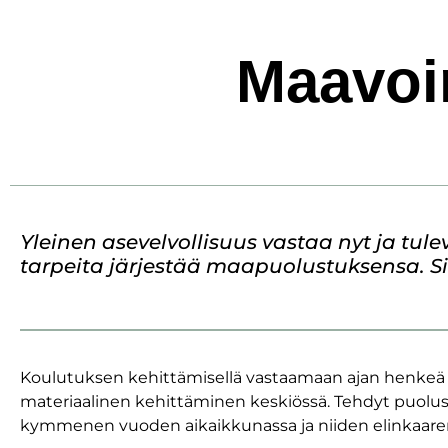
Maavoi
Yleinen asevelvollisuus vastaa nyt ja t
tarpeita järjestää maapuolustuksensa. Sit
Koulutuksen kehittämisellä vastaamaan ajan henkeä k
materiaalinen kehittäminen keskiössä. Tehdyt puolust
kymmenen vuoden aikaikkunassa ja niiden elinkaaren on