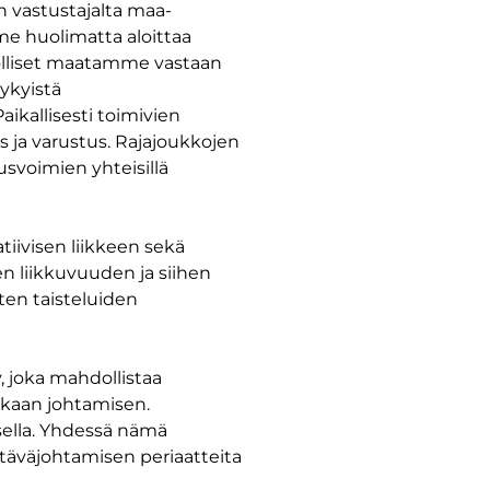
 vastustajalta maa-
me huolimatta aloittaa
dolliset maatamme vastaan
nykyistä
aikallisesti toimivien
ja varustus. Rajajoukkojen
usvoimien yhteisillä
tiivisen liikkeen sekä
en liikkuvuuden ja siihen
ten taisteluiden
, joka mahdollistaa
kkaan johtamisen.
ksella. Yhdessä nämä
täväjohtamisen periaatteita