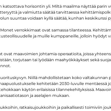
on katsottava horisontin yli. Miltä maailma näyttää par
teryyttä ja valmiutta säätää tarvittaessa kehittämispol
olun suuntaa voidaan kyllä säätää, kunhan keskikurssi 
ään. Monet verrokkimaat ovat samassa tilanteessa. Kehit
steollisuudelle ja muille kumppaneille, jolloin hyödyt va
t ovat maavoimien johtamia operaatioita, joissa yhteen
hkäistään, torjutaan tai lyödään maahyökkäykset sekä suo
innot.
ituskyvyn. Niillä mahdollistetaan koko valtakunnan pu
puolustukselle kehitetään 2030-luvulle mentäessä jo
hokkaan käytön erilaisissa tilannekehityksissä. Maavoi
anisaatiotason ja aselajien mukaan.
oihin, ratkaisujoukkoihin ja paikallisesti toimiviin jou