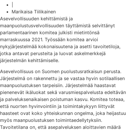
|
Marikaisa Tiilikainen
Asevelvollisuuden kehittämistä ja
maanpuolustusvelvollisuuden täyttämistä selvittänyt
parlamentaarinen komitea julkisti mietintönsä
marraskuussa 2021. Työssään komitea arvioi
nykyjärjestelmää kokonaisuutena ja asetti tavoitetiloja,
jotka antavat perusteita ja luovat askelmerkkejä
järjestelmän kehittämiselle.
Asevelvollisuus on Suomen puolustusratkaisun perusta.
Järjestelmä on rakennettu ja se vastaa hyvin sotilaallisen
maanpuolustuksen tarpeisiin. Järjestelmää haastavat
pienenevät ikäluokat sekä varusmiespalvelusta edeltävän
ja palveluksenaikaisen poistuman kasvu. Komitea toteaa,
että nuorten hyvinvointiin ja toimintakykyyn liittyvät
haasteet ovat koko yhteiskunnan ongelma, joka heijastuu
myös maanpuolustuksen toimintaedellytyksiin.
Tavoitetilana on, että asepalveluksen aloittavien määrä