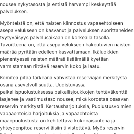
nousee nykytasosta ja entistä harvempi keskeyttää
palveluksen.
Myönteistä on, että naisten kiinnostus vapaaehtoiseen
asepalvelukseen on kasvanut ja palveluksen suorittaneiden
tyytyväisyys palvelusaikaan on korkealla tasolla.
Tavoitteena on, että asepalvelukseen hakeutuvien naisten
määrää pyritään edelleen kasvattamaan. Ikäluokkien
pienentyessä naisten määrää lisäämällä kyetään
varmistamaan riittävä reservin koko ja laatu.
Komitea pitää tärkeänä vahvistaa reserviajan merkitystä
osana asevelvollisuutta. Uudistuvassa
paikallispuolustuksessa paikallisjoukkojen tehtäväkenttä
laajenee ja vaatimustaso nousee, mikä korostaa osaavan
reservin merkitystä. Kertausharjoituksia, Puolustusvoimien
vapaaehtoisia harjoituksia ja vapaaehtoista
maanpuolustusta on kehitettävä kokonaisuutena ja
yhteydenpitoa reserviläisiin tiivistettävä. Myös reservin