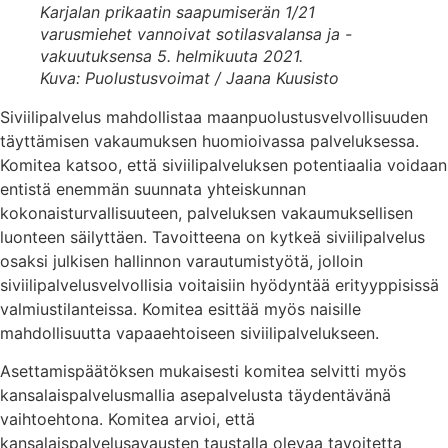
Karjalan prikaatin saapumiserän 1/21
varusmiehet vannoivat sotilasvalansa ja -
vakuutuksensa 5. helmikuuta 2021.
Kuva: Puolustusvoimat / Jaana Kuusisto
Siviilipalvelus mahdollistaa maanpuolustusvelvollisuuden
täyttämisen vakaumuksen huomioivassa palveluksessa.
Komitea katsoo, että siviilipalveluksen potentiaalia voidaan
entistä enemmän suunnata yhteiskunnan
kokonaisturvallisuuteen, palveluksen vakaumuksellisen
luonteen säilyttäen. Tavoitteena on kytkeä siviilipalvelus
osaksi julkisen hallinnon varautumistyötä, jolloin
siviilipalvelusvelvollisia voitaisiin hyödyntää erityyppisissä
valmiustilanteissa. Komitea esittää myös naisille
mahdollisuutta vapaaehtoiseen siviilipalvelukseen.
Asettamispäätöksen mukaisesti komitea selvitti myös
kansalaispalvelusmallia asepalvelusta täydentävänä
vaihtoehtona. Komitea arvioi, että
kansalaispalvelusavausten taustalla olevaa tavoitetta