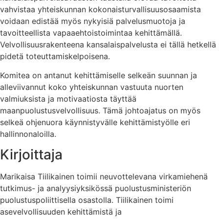
vahvistaa yhteiskunnan kokonaisturvallisuusosaamista
voidaan edistää myös nykyisiä palvelusmuotoja ja
tavoitteellista vapaaehtoistoimintaa kehittämällä.
Velvollisuusrakenteena kansalaispalvelusta ei tällä hetkellä
pidetä toteuttamiskelpoisena.
Komitea on antanut kehittämiselle selkeän suunnan ja
alleviivannut koko yhteiskunnan vastuuta nuorten
valmiuksista ja motivaatiosta täyttää
maanpuolustusvelvollisuus. Tämä johtoajatus on myös
selkeä ohjenuora käynnistyvälle kehittämistyölle eri
hallinnonaloilla.
Kirjoittaja
Marikaisa Tiilikainen toimii neuvottelevana virkamiehenä
tutkimus- ja analyysiyksikössä puolustusministeriön
puolustuspoliittisella osastolla. Tiilikainen toimi
asevelvollisuuden kehittämistä ja