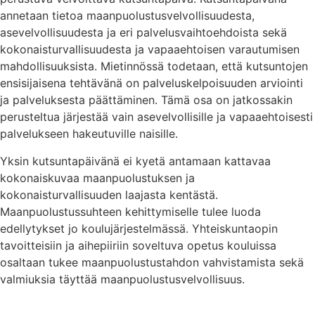
annetaan tietoa maanpuolustusvelvollisuudesta,
asevelvollisuudesta ja eri palvelusvaihtoehdoista sekä
kokonaisturvallisuudesta ja vapaaehtoisen varautumisen
mahdollisuuksista. Mietinnössä todetaan, että kutsuntojen
ensisijaisena tehtävänä on palveluskelpoisuuden arviointi
ja palveluksesta päättäminen. Tämä osa on jatkossakin
perusteltua järjestää vain asevelvollisille ja vapaaehtoisesti
palvelukseen hakeutuville naisille.
Yksin kutsuntapäivänä ei kyetä antamaan kattavaa
kokonaiskuvaa maanpuolustuksen ja
kokonaisturvallisuuden laajasta kentästä.
Maanpuolustussuhteen kehittymiselle tulee luoda
edellytykset jo koulujärjestelmässä. Yhteiskuntaopin
tavoitteisiin ja aihepiiriin soveltuva opetus kouluissa
osaltaan tukee maanpuolustustahdon vahvistamista sekä
valmiuksia täyttää maanpuolustusvelvollisuus.