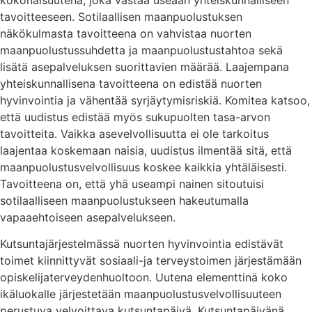
tavoitteeseen. Sotilaallisen maanpuolustuksen
näkökulmasta tavoitteena on vahvistaa nuorten
maanpuolustussuhdetta ja maanpuolustustahtoa sekä
lisätä asepalveluksen suorittavien määrää. Laajempana
yhteiskunnallisena tavoitteena on edistää nuorten
hyvinvointia ja vähentää syrjäytymisriskiä. Komitea katsoo,
että uudistus edistää myös sukupuolten tasa-arvon
tavoitteita. Vaikka asevelvollisuutta ei ole tarkoitus
laajentaa koskemaan naisia, uudistus ilmentää sitä, että
maanpuolustusvelvollisuus koskee kaikkia yhtäläisesti.
Tavoitteena on, että yhä useampi nainen sitoutuisi
sotilaalliseen maanpuolustukseen hakeutumalla
vapaaehtoiseen asepalvelukseen.
Kutsuntajärjestelmässä nuorten hyvinvointia edistävät
toimet kiinnittyvät sosiaali-ja terveystoimen järjestämään
opiskelijaterveydenhuoltoon. Uutena elementtinä koko
ikäluokalle järjestetään maanpuolustusvelvollisuuteen
perustuva velvoittava kutsuntapäivä. Kutsuntapäivänä