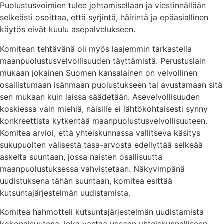
Puolustusvoimien tulee johtamisellaan ja viestinnällään
selkeästi osoittaa, että syrjintä, häirintä ja epäasiallinen
käytös eivät kuulu asepalvelukseen.
Komitean tehtävänä oli myös laajemmin tarkastella
maanpuolustusvelvollisuuden täyttämistä. Perustuslain
mukaan jokainen Suomen kansalainen on velvollinen
osallistumaan isänmaan puolustukseen tai avustamaan sitä
sen mukaan kuin laissa säädetään. Asevelvollisuuden
koskiessa vain miehiä, naisille ei lähtökohtaisesti synny
konkreettista kytkentää maanpuolustusvelvollisuuteen.
Komitea arvioi, että yhteiskunnassa vallitseva käsitys
sukupuolten välisestä tasa-arvosta edellyttää selkeää
askelta suuntaan, jossa naisten osallisuutta
maanpuolustuksessa vahvistetaan. Näkyvimpänä
uudistuksena tähän suuntaan, komitea esittää
kutsuntajärjestelmän uudistamista.
Komitea hahmotteli kutsuntajärjestelmän uudistamista
kokonaisuutena, joka vastaa useaan yhteiskunnalliseen