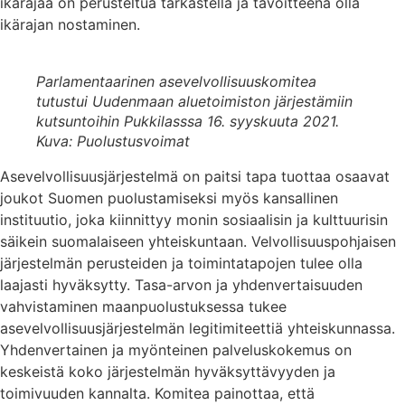
ikärajaa on perusteltua tarkastella ja tavoitteena olla
ikärajan nostaminen.
Parlamentaarinen asevelvollisuuskomitea
tutustui Uudenmaan aluetoimiston järjestämiin
kutsuntoihin Pukkilasssa 16. syyskuuta 2021.
Kuva: Puolustusvoimat
Asevelvollisuusjärjestelmä on paitsi tapa tuottaa osaavat
joukot Suomen puolustamiseksi myös kansallinen
instituutio, joka kiinnittyy monin sosiaalisin ja kulttuurisin
säikein suomalaiseen yhteiskuntaan. Velvollisuuspohjaisen
järjestelmän perusteiden ja toimintatapojen tulee olla
laajasti hyväksytty. Tasa-arvon ja yhdenvertaisuuden
vahvistaminen maanpuolustuksessa tukee
asevelvollisuusjärjestelmän legitimiteettiä yhteiskunnassa.
Yhdenvertainen ja myönteinen palveluskokemus on
keskeistä koko järjestelmän hyväksyttävyyden ja
toimivuuden kannalta. Komitea painottaa, että