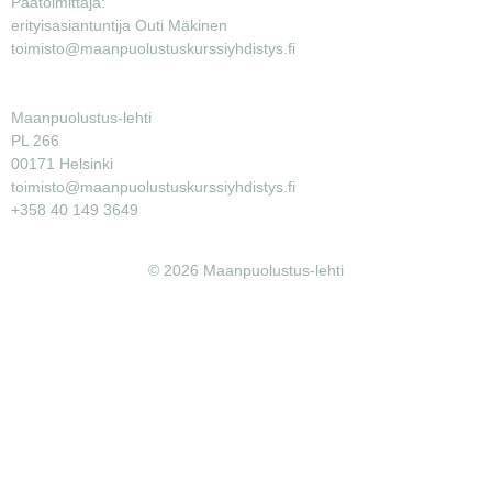
Päätoimittaja:
erityisasiantuntija Outi Mäkinen
toimisto@maanpuolustuskurssiyhdistys.fi
Maanpuolustus-lehti
PL 266
00171 Helsinki
toimisto@maanpuolustuskurssiyhdistys.fi
+358 40 149 3649
© 2026 Maanpuolustus-lehti