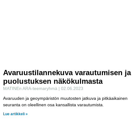
Avaruustilannekuva varautumisen ja
puolustuksen näkökulmasta
MATINEn ARA-teemaryhmä
02.06.2023
Avaruuden ja geoympäristön muutosten jatkuva ja pitkäaikainen
seuranta on oleellinen osa kansallista varautumista.
Lue artikkeli »