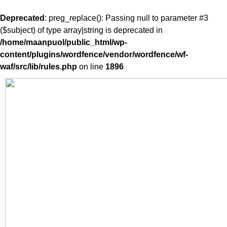
Deprecated
: preg_replace(): Passing null to parameter #3
($subject) of type array|string is deprecated in
/home/maanpuol/public_html/wp-
content/plugins/wordfence/vendor/wordfence/wf-
waf/src/lib/rules.php
on line
1896