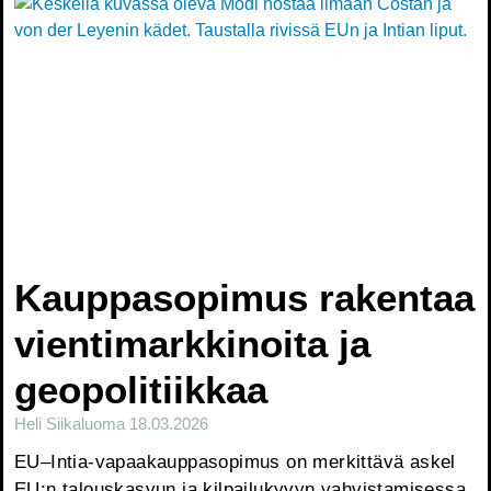
Kauppasopimus rakentaa
vientimarkkinoita ja
geopolitiikkaa
Heli Siikaluoma
18.03.2026
EU–Intia-vapaakauppasopimus on merkittävä askel
EU:n talouskasvun ja kilpailukyvyn vahvistamisessa.