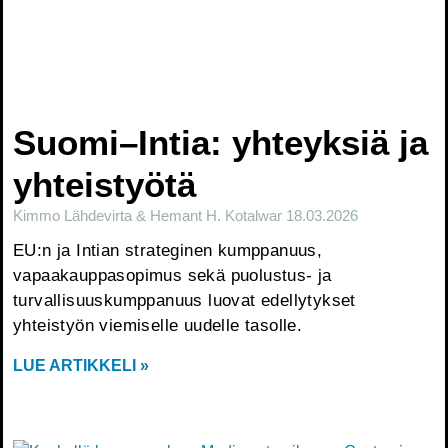
Suomi–Intia: yhteyksiä ja
yhteistyötä
Kimmo Lähdevirta & Hemant H. Kotalwar
18.03.2026
EU:n ja Intian strateginen kumppanuus,
vapaakauppasopimus sekä puolustus- ja
turvallisuuskumppanuus luovat edellytykset
yhteistyön viemiselle uudelle tasolle.
LUE ARTIKKELI »