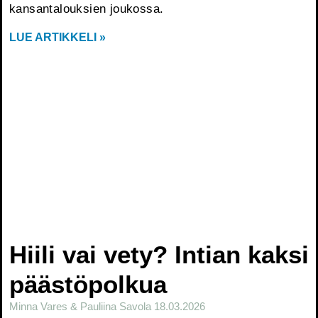
kansantalouksien joukossa.
LUE ARTIKKELI »
Hiili vai vety? Intian kaksi
päästöpolkua
Minna Vares & Pauliina Savola
18.03.2026