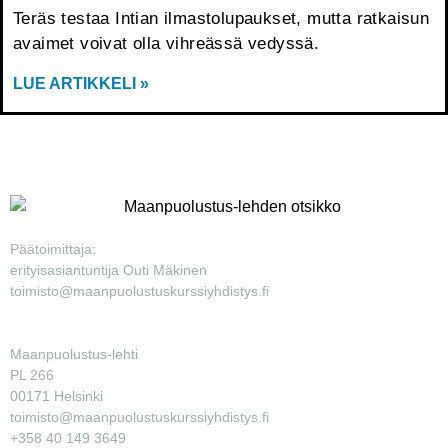
Teräs testaa Intian ilmastolupaukset, mutta ratkaisun
avaimet voivat olla vihreässä vedyssä.
LUE ARTIKKELI »
Päätoimittaja:
erityisasiantuntija Outi Mäkinen
toimisto@maanpuolustuskurssiyhdistys.fi
Maanpuolustus-lehti
PL 266
00171 Helsinki
toimisto@maanpuolustuskurssiyhdistys.fi
+358 40 149 3649