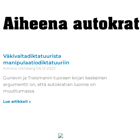
Aiheena autokrat
Väkivaltadiktatuurista
manipulaatiodiktatuuriin
Kimmo Himberg
04.12.2022
Gurievin ja Treismanin tuoreen kirjan keskeinen
argumentti on, että autokratian luonne on
muuttumassa.
Lue artikkeli »