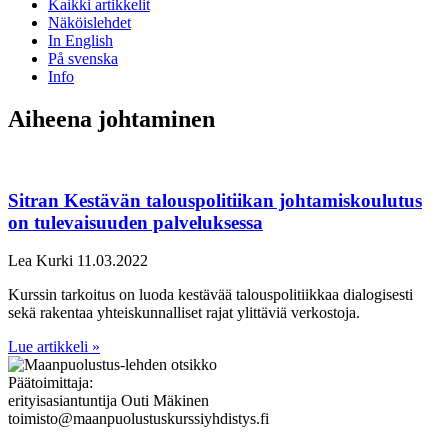
Kaikki artikkelit
Näköislehdet
In English
På svenska
Info
Aiheena johtaminen
Sitran Kestävän talouspolitiikan johtamiskoulutus
on tulevaisuuden palveluksessa
Lea Kurki
11.03.2022
Kurssin tarkoitus on luoda kestävää talouspolitiikkaa dialogisesti
sekä rakentaa yhteiskunnalliset rajat ylittäviä verkostoja.
Lue artikkeli »
Päätoimittaja:
erityisasiantuntija Outi Mäkinen
toimisto@maanpuolustuskurssiyhdistys.fi