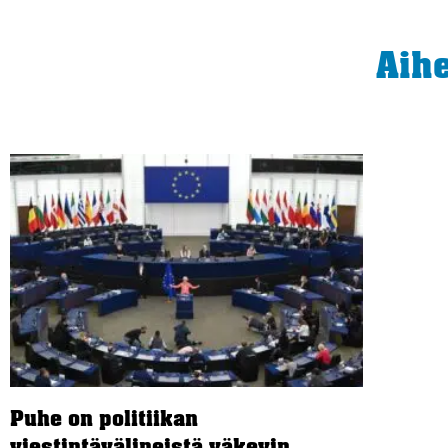
Aih
Puhe on politiikan