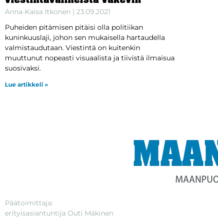
viestintävälineistä väkevin
Anna-Kaisa Itkonen
23.09.2021
Puheiden pitämisen pitäisi olla politiikan
kuninkuuslaji, johon sen mukaisella hartaudella
valmistaudutaan. Viestintä on kuitenkin
muuttunut nopeasti visuaalista ja tiivistä ilmaisua
suosivaksi.
Lue artikkeli »
Päätoimittaja:
erityisasiantuntija Outi Mäkinen