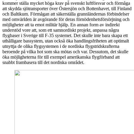
kommer ställa mycket höga krav på svenskt luftförsvar och förmåga
att skydda sjötransporter över Östersjön och Bottenhavet, till Finland
och Baltikum. Förmågan att säkerställa grannländernas förbindelser
med omvärlden är avgörande för deras förnödenhetsförsörjning och
möjligheter att ta emot militär hjälp. En annan form av indirekt
understöd vore att, som ett samnordiskt projekt, anpassa några
flygbaser i Sverige till F-35 systemet. Det skulle inte bara skapa ett
uthålligare bassystem, utan också öka handlingsfriheten att optimalt
utnyttja de olika flygsystemen i de nordiska flygstridskrafterna
beroende på vilka hot som ska mötas och var. Dessutom, det skulle
öka möjligheterna för till exempel amerikanska flygförband att
snabbt frambasera till det nordiska området.