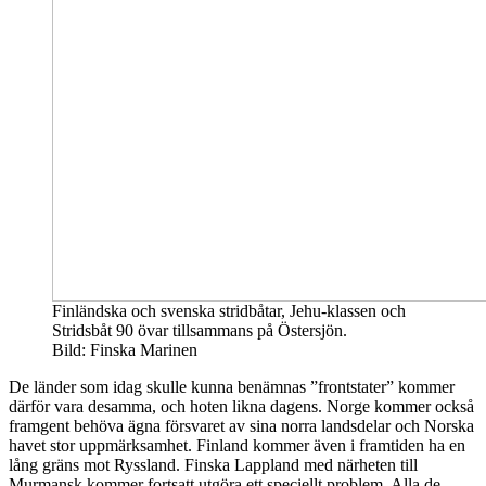
Finländska och svenska stridbåtar, Jehu-klassen och
Stridsbåt 90 övar tillsammans på Östersjön.
Bild: Finska Marinen
De länder som idag skulle kunna benämnas ”frontstater” kommer
därför vara desamma, och hoten likna dagens. Norge kommer också
framgent behöva ägna försvaret av sina norra landsdelar och Norska
havet stor uppmärksamhet. Finland kommer även i framtiden ha en
lång gräns mot Ryssland. Finska Lappland med närheten till
Murmansk kommer fortsatt utgöra ett speciellt problem. Alla de