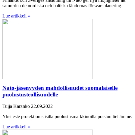
Finlands och Sveriges anslutning till Nato ger nya möjligheter att
samordna de nordiska och baltiska ländernas försvarsplanering.
Lue artikkeli »
Nato-jäsenyyden mahdollisuudet suomalaiselle
puolustusteollisuudelle
Tuija Karanko
22.09.2022
Yksi este protektionistisilla puolustusmarkkinoilla poistuu tieltämme.
Lue artikkeli »