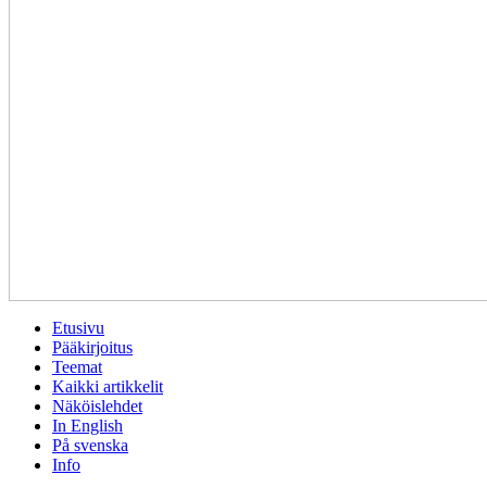
Etusivu
Pääkirjoitus
Teemat
Kaikki artikkelit
Näköislehdet
In English
På svenska
Info