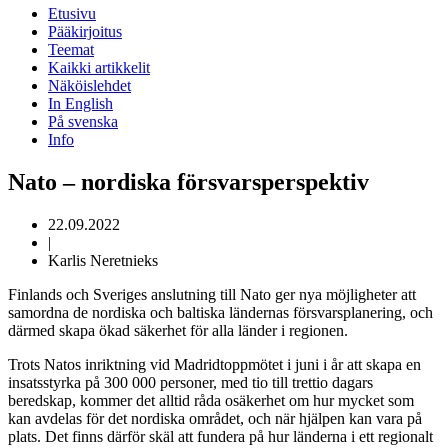
Etusivu
Pääkirjoitus
Teemat
Kaikki artikkelit
Näköislehdet
In English
På svenska
Info
Nato – nordiska försvarsperspektiv
22.09.2022
|
Karlis Neretnieks
Finlands och Sveriges anslutning till Nato ger nya möjligheter att
samordna de nordiska och baltiska ländernas försvarsplanering, och
därmed skapa ökad säkerhet för alla länder i regionen.
Trots Natos inriktning vid Madridtoppmötet i juni i år att skapa en
insatsstyrka på 300 000 personer, med tio till trettio dagars
beredskap, kommer det alltid råda osäkerhet om hur mycket som
kan avdelas för det nordiska området, och när hjälpen kan vara på
plats. Det finns därför skäl att fundera på hur länderna i ett regionalt