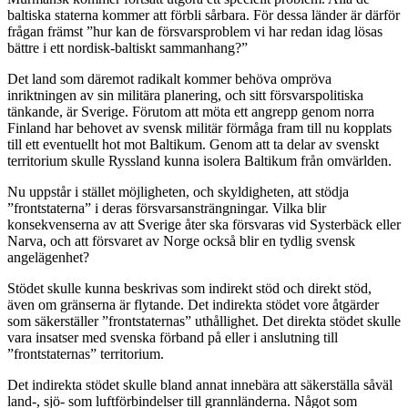
baltiska staterna kommer att förbli sårbara. För dessa länder är därför
frågan främst ”hur kan de försvarsproblem vi har redan idag lösas
bättre i ett nordisk-baltiskt sammanhang?”
Det land som däremot radikalt kommer behöva ompröva
inriktningen av sin militära planering, och sitt försvarspolitiska
tänkande, är Sverige. Förutom att möta ett angrepp genom norra
Finland har behovet av svensk militär förmåga fram till nu kopplats
till ett eventuellt hot mot Baltikum. Genom att ta delar av svenskt
territorium skulle Ryssland kunna isolera Baltikum från omvärlden.
Nu uppstår i stället möjligheten, och skyldigheten, att stödja
”frontstaterna” i deras försvarsansträngningar. Vilka blir
konsekvenserna av att Sverige åter ska försvaras vid Systerbäck eller
Narva, och att försvaret av Norge också blir en tydlig svensk
angelägenhet?
Stödet skulle kunna beskrivas som indirekt stöd och direkt stöd,
även om gränserna är flytande. Det indirekta stödet vore åtgärder
som säkerställer ”frontstaternas” uthållighet. Det direkta stödet skulle
vara insatser med svenska förband på eller i anslutning till
”frontstaternas” territorium.
Det indirekta stödet skulle bland annat innebära att säkerställa såväl
land-, sjö- som luftförbindelser till grannländerna. Något som