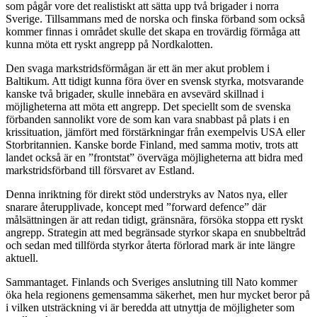
som pågår vore det realistiskt att sätta upp två brigader i norra
Sverige. Tillsammans med de norska och finska förband som också
kommer finnas i området skulle det skapa en trovärdig förmåga att
kunna möta ett ryskt angrepp på Nordkalotten.
Den svaga markstridsförmågan är ett än mer akut problem i
Baltikum. Att tidigt kunna föra över en svensk styrka, motsvarande
kanske två brigader, skulle innebära en avsevärd skillnad i
möjligheterna att möta ett angrepp. Det speciellt som de svenska
förbanden sannolikt vore de som kan vara snabbast på plats i en
krissituation, jämfört med förstärkningar från exempelvis USA eller
Storbritannien. Kanske borde Finland, med samma motiv, trots att
landet också är en ”frontstat” överväga möjligheterna att bidra med
markstridsförband till försvaret av Estland.
Denna inriktning för direkt stöd understryks av Natos nya, eller
snarare återupplivade, koncept med ”forward defence” där
målsättningen är att redan tidigt, gränsnära, försöka stoppa ett ryskt
angrepp. Strategin att med begränsade styrkor skapa en snubbeltråd
och sedan med tillförda styrkor återta förlorad mark är inte längre
aktuell.
Sammantaget. Finlands och Sveriges anslutning till Nato kommer
öka hela regionens gemensamma säkerhet, men hur mycket beror på
i vilken utsträckning vi är beredda att utnyttja de möjligheter som