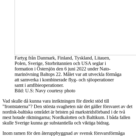
Fartyg från Danmark, Finland, Tyskland, Litauen,
Polen, Sverige, Storbritannien och USA seglar i
formation i Östersjön den 6 juni 2022 under Nato-
marinövning Baltops 22. Målet var att utveckla förmåga
att samverka i kombinerade flyg- och sjöoperationer
samt i amfibieoperationer.
Bild: U.S: Navy courtesy photo
Vad skulle då kunna vara inriktningen för direkt stöd till
”frontstaterna”? Den största svagheten när det gäller försvaret av det
nordisk-baltiska området är bristen på markstridsförband i de två
mest hotade riktningarna; Nordkalotten och Baltikum. I båda fallen
skulle Sverige kunna ge substantiella och viktiga bidrag.
Inom ramen för den återuppbyggnad av svensk försvarsförmåga