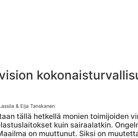
vision kokonaisturvalli
Lassila & Eija Tanskanen
aan tällä hetkellä monien toimijoiden 
lastuslaitokset kuin sairaalatkin. Onge
aailma on muuttunut. Siksi on muutett