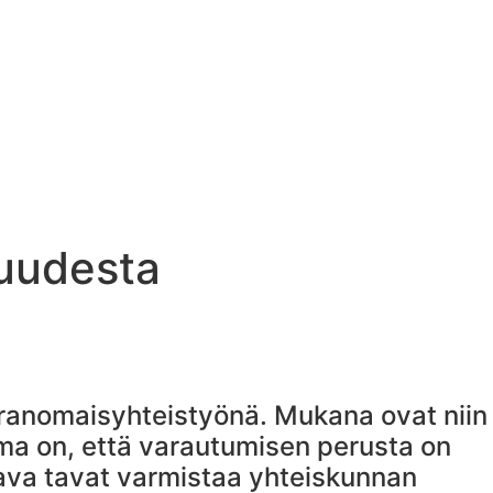
suudesta
viranomaisyhteistyönä. Mukana ovat niin
lma on, että varautumisen perusta on
ava tavat varmistaa yhteiskunnan