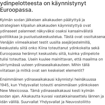
ydinpelotteesta on käynnistynyt
Euroopassa.
Kylmän sodan jälkeisen aikakauden päätyttyä ja
strategisen kilpailun aikakauden käynnistyttyä ovat
ydinaseet palanneet näkyväksi osaksi kansainvälistä
politiikkaa ja puolustuskeskustelua. Tästä ovat osoituksena
Venäjän viimeaikaiset testit uusilla asejärjestelmillä,
keskustelu siitä onko Kiina toteuttanut ydinkokeita sekä
Euroopassa herännyt keskustelu siitä, kuinka ydinpelote
tulisi toteuttaa. Usein kuulee mainittavan, että maailma on
siirtymässä uuteen ydinaseaikakauteen. Mihin tällä
viitataan ja mitkä ovat sen keskeiset elementit?
Ensimmäinen ydinaseaikakausi käynnistyi heinäkuussa
1945, kun Yhdysvallat toteutti ensimmäisen ydinkokeen
New Mexicossa. Tämä ydinaseaikakausi kesti kylmän
sodan ajan. Aikakautta kuvasi vastakkainasettelu lännen ja
idän välillä. Suurvallat Yhdysvallat ja Neuvostoliitto