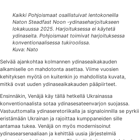
Kaikki Pohjoismaat osallistuivat lentokoneilla
Naton Steadfast Noon -ydinaseharjoitukseen
lokakuussa 2025. Harjoituksessa ei käytetä
ydinaseita. Pohjoismaat toimivat harjoituksessa
konventionaalisessa tukiroolissa.
Kuva: Nato
Selvää ajankohtaa kolmannen ydinaseaikakauden
alkamiselle on mahdotonta asettaa. Viime vuosien
kehityksen myötä on kuitenkin jo mahdollista kuvata,
mitkä ovat uuden ydinaseaikakauden pääpiirteet.
Ensinnäkin, Venäjä käy tällä hetkellä Ukrainassa
konventionaalista sotaa ydinasesateenvarjon suojassa.
Vastuuttomalla ydinaseretoriikalla ja signaloinnilla se pyrkii
eristämään Ukrainan ja rajoittaa kumppaneiden sille
antamaa tukea. Venäjä on myös modernisoinut
ydinasearsenaaliaan ja kehittää uusia järjestelmiä