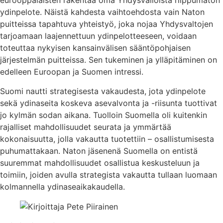
eurooppalaisten rakentaa oma Yhdysvalloista riippumaton
ydinpelote. Näistä kahdesta vaihtoehdosta vain Naton
puitteissa tapahtuva yhteistyö, joka nojaa Yhdysvaltojen
tarjoamaan laajennettuun ydinpelotteeseen, voidaan
toteuttaa nykyisen kansainvälisen sääntöpohjaisen
järjestelmän puitteissa. Sen tukeminen ja ylläpitäminen on
edelleen Euroopan ja Suomen intressi.
Suomi nautti strategisesta vakaudesta, jota ydinpelote
sekä ydinaseita koskeva asevalvonta ja -riisunta tuottivat
jo kylmän sodan aikana. Tuolloin Suomella oli kuitenkin
rajalliset mahdollisuudet seurata ja ymmärtää
kokonaisuutta, jolla vakautta tuotettiin – osallistumisesta
puhumattakaan. Naton jäsenenä Suomella on entistä
suuremmat mahdollisuudet osallistua keskusteluun ja
toimiin, joiden avulla strategista vakautta tullaan luomaan
kolmannella ydinaseaikakaudella.