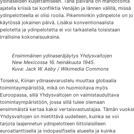
ydinaseiden kuljettamiseen. Tänä päivänä on mahdotonta
ajatella kriisiä tai konfliktia Venäjän ja lännen välillä, missä
ydinpelotteella ei olisi roolia. Pikemminkin ydinpelote on jo
käytössä jokainen päivä. Lisäksi konventionaalista
pelotetta ja ydinpelotetta ei voi tarkastella toisistaan
irrallisina kokonaisuuksina.
Ensimmäinen ydinaseräjäytys Yhdysvaltojen
New Mexicossa 16. heinäkuuta 1945.
Kuva: Jack W. Aeby / Wikimedia Commons
Toiseksi, Kiinan ydinasevarustelu muuttaa globaalia
toimintaympäristöä, mikä on huomioitava myös
Euroopassa, sillä Yhdysvaltojen on valmistauduttava
toimintaympäristöön, jossa sillä tulee olemaan
ensimmäistä kertaa kaksi vertaisvastustajaa. Tämän vuoksi
Yhdysvaltojen on mietittävä uudelleen, kuinka se voi
tarjota laajennetun ydinpelotteen liittolaisilleen
euroatlanttisella ja indopasifisella alueella ja kuinka