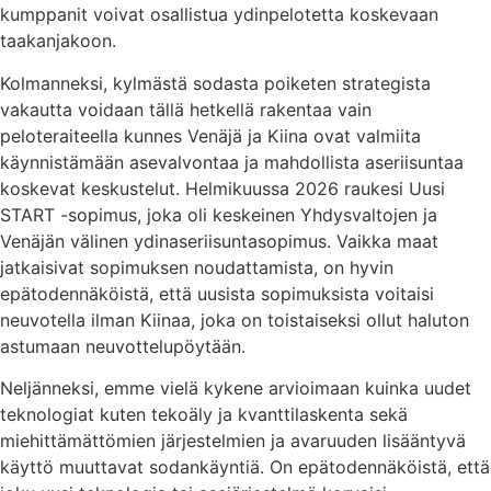
kumppanit voivat osallistua ydinpelotetta koskevaan
taakanjakoon.
Kolmanneksi, kylmästä sodasta poiketen strategista
vakautta voidaan tällä hetkellä rakentaa vain
peloteraiteella kunnes Venäjä ja Kiina ovat valmiita
käynnistämään asevalvontaa ja mahdollista aseriisuntaa
koskevat keskustelut. Helmikuussa 2026 raukesi Uusi
START -sopimus, joka oli keskeinen Yhdysvaltojen ja
Venäjän välinen ydinaseriisuntasopimus. Vaikka maat
jatkaisivat sopimuksen noudattamista, on hyvin
epätodennäköistä, että uusista sopimuksista voitaisi
neuvotella ilman Kiinaa, joka on toistaiseksi ollut haluton
astumaan neuvottelupöytään.
Neljänneksi, emme vielä kykene arvioimaan kuinka uudet
teknologiat kuten tekoäly ja kvanttilaskenta sekä
miehittämättömien järjestelmien ja avaruuden lisääntyvä
käyttö muuttavat sodankäyntiä. On epätodennäköistä, että