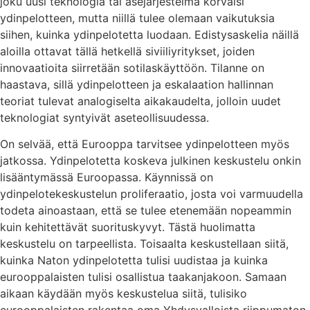
joku uusi teknologia tai asejärjestelmä korvaisi
ydinpelotteen, mutta niillä tulee olemaan vaikutuksia
siihen, kuinka ydinpelotetta luodaan. Edistysaskelia näillä
aloilla ottavat tällä hetkellä siviiliyritykset, joiden
innovaatioita siirretään sotilaskäyttöön. Tilanne on
haastava, sillä ydinpelotteen ja eskalaation hallinnan
teoriat tulevat analogiselta aikakaudelta, jolloin uudet
teknologiat syntyivät aseteollisuudessa.
On selvää, että Eurooppa tarvitsee ydinpelotteen myös
jatkossa. Ydinpelotetta koskeva julkinen keskustelu onkin
lisääntymässä Euroopassa. Käynnissä on
ydinpelotekeskustelun proliferaatio, josta voi varmuudella
todeta ainoastaan, että se tulee etenemään nopeammin
kuin kehitettävät suorituskyvyt. Tästä huolimatta
keskustelu on tarpeellista. Toisaalta keskustellaan siitä,
kuinka Naton ydinpelotetta tulisi uudistaa ja kuinka
eurooppalaisten tulisi osallistua taakanjakoon. Samaan
aikaan käydään myös keskustelua siitä, tulisiko