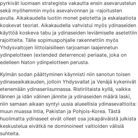
pyrkivät luomaan strategista vakautta ensin asevarustelun
sekä myöhemmin myös asevalvonnan ja -rajoitusten
avulla. Aikakaudella luotiin monet pelotetta ja eskalaatiota
koskevat teoriat. Aikakaudella vahvistui myös ydinaseiden
käyttöä koskeva tabu ja ydinaseiden leviämiselle asetettiin
rajoitteita. Tälle sopimuspohjalle rakennettiin myös
Yhdysvaltojen liittolaisilleen tarjoaman laajennetun
ydinpelotteen (extended deterrence) periaate, joka on
edelleen Naton ydinpelotteen perusta.
Kylmän sodan päättyminen käynnisti niin sanotun toisen
ydinaseaikakauden, jolloin Yhdysvallat ja Venäjä kykenivät
etenemään ydinaseriisunnassa. Ristiriitaista kyllä, vaikka
lännen ja idän välinen jännite ja ydinaseiden määrä laski,
niin samaan aikaan syntyi uusia alueellisia ydinasevaltioita:
muun muassa Intia, Pakistan ja Pohjois-Korea. Tästä
huolimatta ydinaseet eivät olleet osa jokapäiväistä julkista
keskustelua eivätkä ne dominoineet valtioiden välisiä
suhteita.