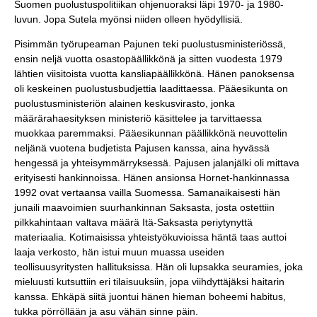
Suomen puolustuspolitiikan ohjenuoraksi läpi 1970- ja 1980-
luvun. Jopa Sutela myönsi niiden olleen hyödyllisiä.
Pisimmän työrupeaman Pajunen teki puolustusministeriössä,
ensin neljä vuotta osastopäällikkönä ja sitten vuodesta 1979
lähtien viisitoista vuotta kansliapäällikkönä. Hänen panoksensa
oli keskeinen puolustusbudjettia laadittaessa. Pääesikunta on
puolustusministeriön alainen keskusvirasto, jonka
määrärahaesityksen ministeriö käsittelee ja tarvittaessa
muokkaa paremmaksi. Pääesikunnan päällikkönä neuvottelin
neljänä vuotena budjetista Pajusen kanssa, aina hyvässä
hengessä ja yhteisymmärryksessä. Pajusen jalanjälki oli mittava
erityisesti hankinnoissa. Hänen ansionsa Hornet-hankinnassa
1992 ovat vertaansa vailla Suomessa. Samanaikaisesti hän
junaili maavoimien suurhankinnan Saksasta, josta ostettiin
pilkkahintaan valtava määrä Itä-Saksasta periytynyttä
materiaalia. Kotimaisissa yhteistyökuvioissa häntä taas auttoi
laaja verkosto, hän istui muun muassa useiden
teollisuusyritysten hallituksissa. Hän oli lupsakka seuramies, joka
mieluusti kutsuttiin eri tilaisuuksiin, jopa viihdyttäjäksi haitarin
kanssa. Ehkäpä siitä juontui hänen hieman boheemi habitus,
tukka pörröllään ja asu vähän sinne päin.