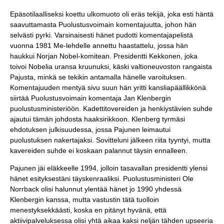
Epäsotilaalliseksi koettu ulkomuoto oli eräs tekijä, joka esti häntä
saavuttamasta Puolustusvoimain komentajuutta, johon hän
selvästi pyrki. Varsinaisesti hänet pudotti komentajapelistä
vuonna 1981 Me-lehdelle annettu haastattelu, jossa hän
haukkui Norjan Nobel-komitean. Presidentti Kekkonen, joka
toivoi Nobelia uransa kruunuksi, käski valtioneuvoston rangaista
Pajusta, minkä se tekikin antamalla hänelle varoituksen.
Komentajuuden mentyä sivu suun hän yritti kansliapäällikkönä
siirtää Puolustusvoimain komentaja Jan Klenbergin
puolustusministeriöön. Kadettitovereiden ja henkiystävien suhde
ajautui tämän johdosta haaksirikkoon. Klenberg tyrmäsi
ehdotuksen julkisuudessa, jossa Pajunen leimautui
puolustuksen nakertajaksi. Sovitteluni jälkeen riita tyyntyi, mutta
kavereiden suhde ei koskaan palannut täysin ennalleen.
Pajunen jäi eläkkeelle 1994, jolloin tasavallan presidentti ylensi
hänet esityksestäni täyskenraaliksi. Puolustusministeri Ole
Norrback olisi halunnut ylentää hänet jo 1990 yhdessä
Klenbergin kanssa, mutta vastustin tätä tuolloin
menestyksekkäästi, koska en pitänyt hyvänä, että
aktiivipalveluksessa olisi yhtä aikaa kaksi neljän tähden upseeria