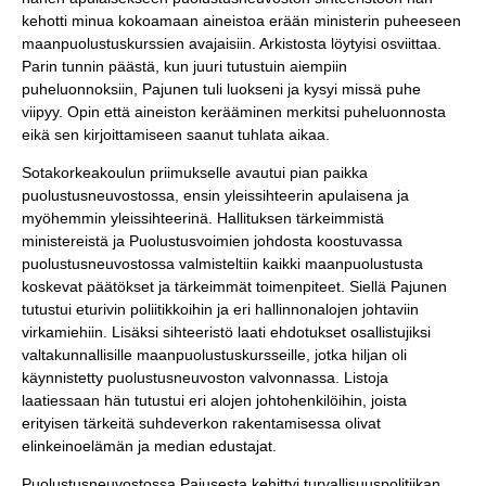
kehotti minua kokoamaan aineistoa erään ministerin puheeseen
maanpuolustuskurssien avajaisiin. Arkistosta löytyisi osviittaa.
Parin tunnin päästä, kun juuri tutustuin aiempiin
puheluonnoksiin, Pajunen tuli luokseni ja kysyi missä puhe
viipyy. Opin että aineiston kerääminen merkitsi puheluonnosta
eikä sen kirjoittamiseen saanut tuhlata aikaa.
Sotakorkeakoulun priimukselle avautui pian paikka
puolustusneuvostossa, ensin yleissihteerin apulaisena ja
myöhemmin yleissihteerinä. Hallituksen tärkeimmistä
ministereistä ja Puolustusvoimien johdosta koostuvassa
puolustusneuvostossa valmisteltiin kaikki maanpuolustusta
koskevat päätökset ja tärkeimmät toimenpiteet. Siellä Pajunen
tutustui eturivin poliitikkoihin ja eri hallinnonalojen johtaviin
virkamiehiin. Lisäksi sihteeristö laati ehdotukset osallistujiksi
valtakunnallisille maanpuolustuskursseille, jotka hiljan oli
käynnistetty puolustusneuvoston valvonnassa. Listoja
laatiessaan hän tutustui eri alojen johtohenkilöihin, joista
erityisen tärkeitä suhdeverkon rakentamisessa olivat
elinkeinoelämän ja median edustajat.
Puolustusneuvostossa Pajusesta kehittyi turvallisuuspolitiikan