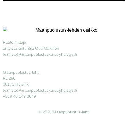
Päätoimittaja:
erityisasiantuntija Outi Mäkinen
toimisto@maanpuolustuskurssiyhdistys.fi
Maanpuolustus-lehti
PL 266
00171 Helsinki
toimisto@maanpuolustuskurssiyhdistys.fi
+358 40 149 3649
© 2026 Maanpuolustus-lehti