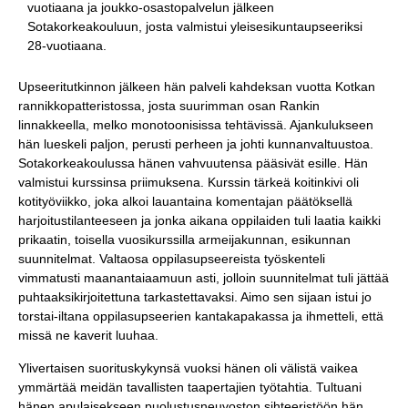
vuotiaana ja joukko-osastopalvelun jälkeen
Sotakorkeakouluun, josta valmistui yleisesikuntaupseeriksi
28-vuotiaana.
Upseeritutkinnon jälkeen hän palveli kahdeksan vuotta Kotkan
rannikkopatteristossa, josta suurimman osan Rankin
linnakkeella, melko monotoonisissa tehtävissä. Ajankulukseen
hän lueskeli paljon, perusti perheen ja johti kunnanvaltuustoa.
Sotakorkeakoulussa hänen vahvuutensa pääsivät esille. Hän
valmistui kurssinsa priimuksena. Kurssin tärkeä koitinkivi oli
kotityöviikko, joka alkoi lauantaina komentajan päätöksellä
harjoitustilanteeseen ja jonka aikana oppilaiden tuli laatia kaikki
prikaatin, toisella vuosikurssilla armeijakunnan, esikunnan
suunnitelmat. Valtaosa oppilasupseereista työskenteli
vimmatusti maanantaiaamuun asti, jolloin suunnitelmat tuli jättää
puhtaaksikirjoitettuna tarkastettavaksi. Aimo sen sijaan istui jo
torstai-iltana oppilasupseerien kantakapakassa ja ihmetteli, että
missä ne kaverit luuhaa.
Ylivertaisen suorituskykynsä vuoksi hänen oli välistä vaikea
ymmärtää meidän tavallisten taapertajien työtahtia. Tultuani
hänen apulaisekseen puolustusneuvoston sihteeristöön hän