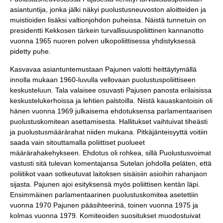
asiantuntija, jonka jälki näkyi puolustusneuvoston aloitteiden ja
muistioiden lisäksi valtionjohdon puheissa. Näistä tunnetuin on
presidentti Kekkosen tärkein turvallisuuspoliittinen kannanotto
vuonna 1965 nuoren polven ulkopoliittisessa yhdistyksessä
pidetty puhe.
Kasvavaa asiantuntemustaan Pajunen valotti heittäytymällä
innolla mukaan 1960-luvulla vellovaan puolustuspoliittiseen
keskusteluun. Tala valaisee osuvasti Pajusen panosta erilaisissa
keskustelukerhoissa ja lehtien palstoilla. Niistä kauaskantoisin oli
hänen vuonna 1969 julkaisema ehdotuksensa parlamentaarisen
puolustuskomitean asettamisesta. Hallitukset vaihtuivat tiheästi
ja puolustusmäärärahat niiden mukana. Pitkäjänteisyyttä voitiin
saada vain sitouttamalla poliittiset puolueet
määrärahakehykseen. Ehdotus oli rohkea, sillä Puolustusvoimat
vastusti sitä tulevan komentajansa Sutelan johdolla peläten, että
poliitikot vaan sotkeutuvat laitoksen sisäisiin asioihin rahanjaon
sijasta. Pajunen ajoi esityksensä myös poliittisen kentän läpi.
Ensimmäinen parlamentaarinen puolustuskomitea asetettiin
vuonna 1970 Pajunen pääsihteerinä, toinen vuonna 1975 ja
kolmas vuonna 1979. Komiteoiden suositukset muodostuivat