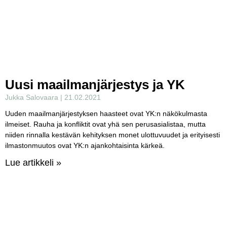
Uusi maailmanjärjestys ja YK
Jukka Salovaara
21.02.2021
Uuden maailmanjärjestyksen haasteet ovat YK:n näkökulmasta
ilmeiset. Rauha ja konfliktit ovat yhä sen perusasialistaa, mutta
niiden rinnalla kestävän kehityksen monet ulottuvuudet ja erityisesti
ilmastonmuutos ovat YK:n ajankohtaisinta kärkeä.
Lue artikkeli »