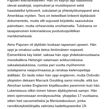
Pajusen elämänkaareen. Hän on käynyt läpi saatavissa
olevat asiakirjat, sopimukset ja muistiinpanot sekä
haastatellut työtoverit, sukulaiset ja yhteistyökumppanit aina
Amerikkaa myöten. Teos on tieteelliset kriteerit täyttävästi
dokumentoitu, mutta silti sujuvasti kirjoitettu saavutuksia
painottaen, mutta virhearvioita unohtamatta. Tuloksena on
tasapainoinen kokonaiskuva puolustuspolitiikan
merkkimiehestä.
Aimo Pajunen oli älykkäin koskaan tapamani upseeri. Hän
oppi ja omaksui uutta tietoa ilmiömäisen nopeasti.
Esimerkkinä käy kielet: saksaa hän oppi yhdeksänvuotiaana
messikallena Helsingin satamaan ankkuroiduissa
saksalaisaluksissa, ruotsia pari vuotta myöhemmin
sotalapsena naapurimaassa ja ranskaa kielenopettaja
äidiltään. En tiedä miten hän oppi englannin, mutta Oxfordin
yliopiston dekaani Marrack Goulding sanoi minulle, että tuo
Aimohan tuntee Englannin kirjallisuuden paremmin kuin hän.
Lukeneisuus olikin toinen hänen älykkyytensä sampo. Hän
eteni opinnoissaan ennätysvauhtia: ylioppilas 17-vuotiaana,
sitten heti varusmieheksi ja Merisotakouluun, jonka
rannikkotykistölinjalta valmistui kadettiupseeriksi 19-