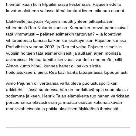
hieman ikään kuin kilpailemassa keskenään. Pajusen edellä
kuvatun aloitteen valossa tämä kantani lienee oikeaan osunut.
Eläkkeelle jäätyään Pajunen muutti yhteen pitkäaikaisen
sihteerinsä Rea Nukarin kanssa. Kenraalien rouvat paheksuivat
tätä vimmatusti – peläten esimerkin tarttuvan? – ja lopettivat
vihtoreidensa kanssa kaiken kanssakäymisen Pajusten kanssa.
Pari vihittiin vuonna 2003, ja Rea toi valoa Pajusen viimeisiin
vuosiin hoitaen tätä esimerkillisesti ja auttaen arjen monissa
askareissa. Hoitoa tarvittiinkin vuosi vuodelta enemmän, sillä
Aimon kunto hiipui, kunnes hänet oli pakko siirtää
hoitolaitokseen. Siellä Rea kävi häntä tapaamassa loppuun asti.
Aimo Pajunen oli vertaansa vailla oleva puolustuspolitiikan
arkkitehti. Tässä suhteessa hän on merkittävämpiä suomalaisia
sotiemme jälkeen. Henrik Talan elämäkerta tuo hänen värikkään
persoonansa elävästi esiin ja maalaa osuvan kokonaiskuvan
monivivahteisesta ja poikkeuksellisen älykkäästä ihmisestä.