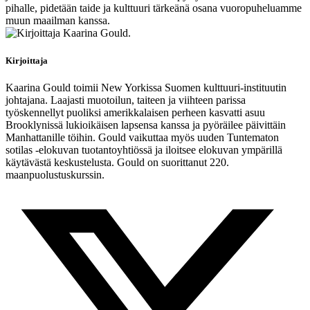
pihalle, pidetään taide ja kulttuuri tärkeänä osana vuoropuheluamme
muun maailman kanssa.
Kirjoittaja
Kaarina Gould toimii New Yorkissa Suomen kulttuuri-instituutin
johtajana. Laajasti muotoilun, taiteen ja viihteen parissa
työskennellyt puoliksi amerikkalaisen perheen kasvatti asuu
Brooklynissä lukioikäisen lapsensa kanssa ja pyöräilee päivittäin
Manhattanille töihin. Gould vaikuttaa myös uuden Tuntematon
sotilas -elokuvan tuotantoyhtiössä ja iloitsee elokuvan ympärillä
käytävästä keskustelusta. Gould on suorittanut 220.
maanpuolustuskurssin.