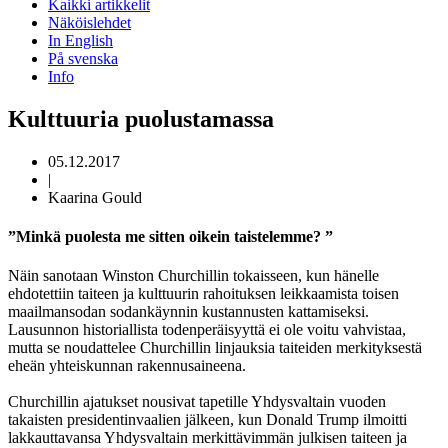
Kaikki artikkelit
Näköislehdet
In English
På svenska
Info
Kulttuuria puolustamassa
05.12.2017
|
Kaarina Gould
”Minkä puolesta me sitten oikein taistelemme? ”
Näin sanotaan Winston Churchillin tokaisseen, kun hänelle
ehdotettiin taiteen ja kulttuurin rahoituksen leikkaamista toisen
maailmansodan sodankäynnin kustannusten kattamiseksi.
Lausunnon historiallista todenperäisyyttä ei ole voitu vahvistaa,
mutta se noudattelee Churchillin linjauksia taiteiden merkityksestä
eheän yhteiskunnan rakennusaineena.
Churchillin ajatukset nousivat tapetille Yhdysvaltain vuoden
takaisten presidentinvaalien jälkeen, kun Donald Trump ilmoitti
lakkauttavansa Yhdysvaltain merkittävimmän julkisen taiteen ja