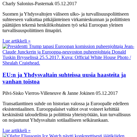
Charly Salonius-Pasternak
05.12.2017
Suomen ja Yhdysvaltojen väliseen ulko- ja turvallisuuspoliittiseen
suhteeseen vaikuttaa pitkäjänteinen virkamieskunnan ja poliittisten
päättäjien tekemä henkilökohtainen työ sekä Euroopan yleinen
turvallisuuspoliittinen ilmapiiri.
Lue artikkeli »
EU:n ja Yhdysvaltain suhteissa uusia haasteita ja
vanhan toistoa
Pilvi-Sisko Vierros-Villeneuve & Janne Jokinen
05.12.2017
Transatlanttinen suhde on historian valossa ja Euroopalle edelleen
eksistentiaalinen. Eurooppalaiset valtiot ovat voineet kehittää
keskinäistä taloudellista ja poliittista yhteistyötään, kun turvallisuus
on nojautunut Yhdysvaltain sotilaalliseen selkärankaan.
Lue artikkeli »