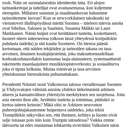
rooli. Näin on suomalaisenkin identiteetin laita. Eri alojen
tarinankertojat ja taiteilijat ovat avainasemassa, kun kuljemme
eteenpäin. Millaisen suunnan ja maailmankuvan haluamme
tarinoittemme luovan? Kun se newyorkilainen taksikuski tai
vierustoveri illallispöydässä miettii Suomea – mieleen tulevia asioita
ovat Sibelius, Salonen ja Saarinen, Susanna Mälkki tai Lauri
Markkanen. Nämä huiput ovat herättäneet tunteita, koskettaneet,
luoneet siteen taiteeseensa (olkoon tässä yhteydessä koripallokin
puhdasta taidetta) ja sitä kautta Suomeen. On hienoa päästä
kertomaan, että näiden tekijöiden ja tarinoiden takana on tasa-
arvoinen, ilmainen koulujärjestelmä, joka maksuttomuudellaan
korkeakoulutasollakin kannustaa laaja-alaisuuteen; systemaattisesti
rakennettu maanlaajuinen musiikkiopistoverkosto; ja sosiaaliturva
joka ei tiputa kelkasta. Muista toimivan ja tasa-arvoisen
yhteiskunnan hienouksista puhumattakaan.
Presidentti Niinistö nosti Valkoisessa talossa vieraillessaan Suomen
ja Yhdysvalojen välisistä asioista yhdeksi tärkeimmistä arktisen
alueen ja kansainvälisen yhteistyön merkityksen sen suojelussa. Jotta
asia menisi ihon alle, herättäisi tunteita ja toimintaa, pitäisikö se
kertoa taiteen keinoin? Mikä olisi se Arktisen neuvoston
puheenjohtajakautemme huipentava taideteko, joka tekisi
Trumpillekin näkyväksi sen, että ihminen, kehitys ja luonto eivät
sulje toisiaan pois niin kuin Trumpin taloudessa? Vaikka emme
jäävuorta tai edes muutamaa lohkaretta pystyttäisi Valkoisen talon