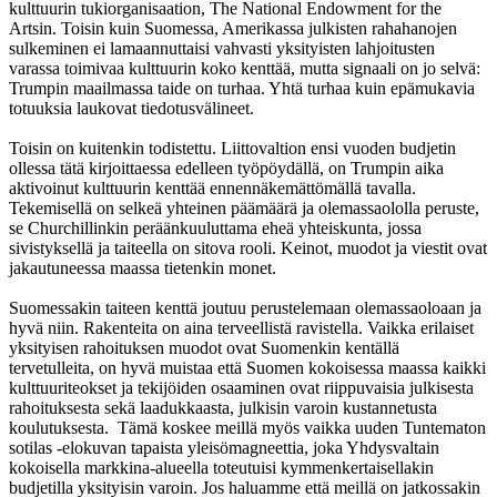
kulttuurin tukiorganisaation, The National Endowment for the
Artsin. Toisin kuin Suomessa, Amerikassa julkisten rahahanojen
sulkeminen ei lamaannuttaisi vahvasti yksityisten lahjoitusten
varassa toimivaa kulttuurin koko kenttää, mutta signaali on jo selvä:
Trumpin maailmassa taide on turhaa. Yhtä turhaa kuin epämukavia
totuuksia laukovat tiedotusvälineet.
Toisin on kuitenkin todistettu. Liittovaltion ensi vuoden budjetin
ollessa tätä kirjoittaessa edelleen työpöydällä, on Trumpin aika
aktivoinut kulttuurin kenttää ennennäkemättömällä tavalla.
Tekemisellä on selkeä yhteinen päämäärä ja olemassaololla peruste,
se Churchillinkin peräänkuuluttama eheä yhteiskunta, jossa
sivistyksellä ja taiteella on sitova rooli. Keinot, muodot ja viestit ovat
jakautuneessa maassa tietenkin monet.
Suomessakin taiteen kenttä joutuu perustelemaan olemassaoloaan ja
hyvä niin. Rakenteita on aina terveellistä ravistella. Vaikka erilaiset
yksityisen rahoituksen muodot ovat Suomenkin kentällä
tervetulleita, on hyvä muistaa että Suomen kokoisessa maassa kaikki
kulttuuriteokset ja tekijöiden osaaminen ovat riippuvaisia julkisesta
rahoituksesta sekä laadukkaasta, julkisin varoin kustannetusta
koulutuksesta. Tämä koskee meillä myös vaikka uuden Tuntematon
sotilas -elokuvan tapaista yleisömagneettia, joka Yhdysvaltain
kokoisella markkina-alueella toteutuisi kymmenkertaisellakin
budjetilla yksityisin varoin. Jos haluamme että meillä on jatkossakin