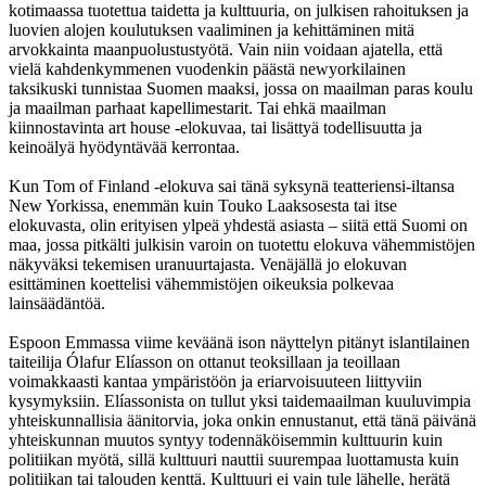
kotimaassa tuotettua taidetta ja kulttuuria, on julkisen rahoituksen ja
luovien alojen koulutuksen vaaliminen ja kehittäminen mitä
arvokkainta maanpuolustustyötä. Vain niin voidaan ajatella, että
vielä kahdenkymmenen vuodenkin päästä newyorkilainen
taksikuski tunnistaa Suomen maaksi, jossa on maailman paras koulu
ja maailman parhaat kapellimestarit. Tai ehkä maailman
kiinnostavinta art house -elokuvaa, tai lisättyä todellisuutta ja
keinoälyä hyödyntävää kerrontaa.
Kun Tom of Finland -elokuva sai tänä syksynä teatteriensi-iltansa
New Yorkissa, enemmän kuin Touko Laaksosesta tai itse
elokuvasta, olin erityisen ylpeä yhdestä asiasta – siitä että Suomi on
maa, jossa pitkälti julkisin varoin on tuotettu elokuva vähemmistöjen
näkyväksi tekemisen uranuurtajasta. Venäjällä jo elokuvan
esittäminen koettelisi vähemmistöjen oikeuksia polkevaa
lainsäädäntöä.
Espoon Emmassa viime keväänä ison näyttelyn pitänyt islantilainen
taiteilija Ólafur Elíasson on ottanut teoksillaan ja teoillaan
voimakkaasti kantaa ympäristöön ja eriarvoisuuteen liittyviin
kysymyksiin. Elíassonista on tullut yksi taidemaailman kuuluvimpia
yhteiskunnallisia äänitorvia, joka onkin ennustanut, että tänä päivänä
yhteiskunnan muutos syntyy todennäköisemmin kulttuurin kuin
politiikan myötä, sillä kulttuuri nauttii suurempaa luottamusta kuin
politiikan tai talouden kenttä. Kulttuuri ei vain tule lähelle, herätä