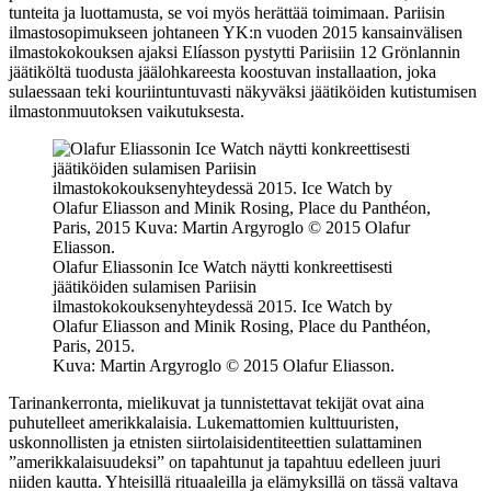
tunteita ja luottamusta, se voi myös herättää toimimaan. Pariisin
ilmastosopimukseen johtaneen YK:n vuoden 2015 kansainvälisen
ilmastokokouksen ajaksi Elíasson pystytti Pariisiin 12 Grönlannin
jäätiköltä tuodusta jäälohkareesta koostuvan installaation, joka
sulaessaan teki kouriintuntuvasti näkyväksi jäätiköiden kutistumisen
ilmastonmuutoksen vaikutuksesta.
Olafur Eliassonin Ice Watch näytti konkreettisesti
jäätiköiden sulamisen Pariisin
ilmastokokouksenyhteydessä 2015. Ice Watch by
Olafur Eliasson and Minik Rosing, Place du Panthéon,
Paris, 2015.
Kuva: Martin Argyroglo © 2015 Olafur Eliasson.
Tarinankerronta, mielikuvat ja tunnistettavat tekijät ovat aina
puhutelleet amerikkalaisia. Lukemattomien kulttuuristen,
uskonnollisten ja etnisten siirtolaisidentiteettien sulattaminen
”amerikkalaisuudeksi” on tapahtunut ja tapahtuu edelleen juuri
niiden kautta. Yhteisillä rituaaleilla ja elämyksillä on tässä valtava