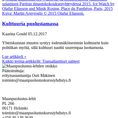
Kulttuuria puolustamassa
Kaarina Gould
05.12.2017
Yhteiskunnan muutos syntyy todennäköisemmin kulttuurin kuin
politiikan myötä, sillä kulttuuri nauttii suurempaa luottamusta.
Lue artikkeli »
Kaikki teema-artikkelit: Transatlanttiset suhteet
Päätoimittaja:
erityisasiantuntija Outi Mäkinen
toimisto@maanpuolustuskurssiyhdistys.fi
Maanpuolustus-lehti
PL 266
00171 Helsinki
toimisto@maanpuolustuskurssiyhdistys.fi
+358 40 149 3649