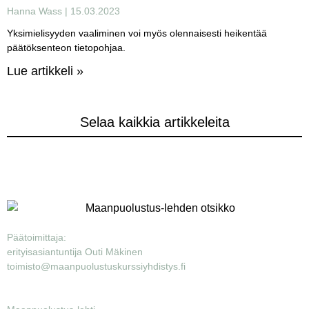
Hanna Wass
15.03.2023
Yksimielisyyden vaaliminen voi myös olennaisesti heikentää
päätöksenteon tietopohjaa.
Lue artikkeli »
Selaa kaikkia artikkeleita
Päätoimittaja:
erityisasiantuntija Outi Mäkinen
toimisto@maanpuolustuskurssiyhdistys.fi