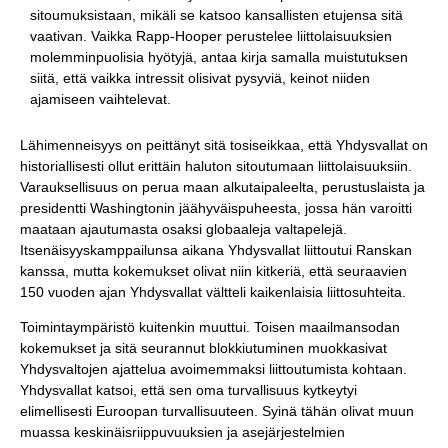
sitoumuksistaan, mikäli se katsoo kansallisten etujensa sitä
vaativan. Vaikka Rapp-Hooper perustelee liittolaisuuksien
molemminpuolisia hyötyjä, antaa kirja samalla muistutuksen
siitä, että vaikka intressit olisivat pysyviä, keinot niiden
ajamiseen vaihtelevat.
Lähimenneisyys on peittänyt sitä tosiseikkaa, että Yhdysvallat on
historiallisesti ollut erittäin haluton sitoutumaan liittolaisuuksiin.
Varauksellisuus on perua maan alkutaipaleelta, perustuslaista ja
presidentti Washingtonin jäähyväispuheesta, jossa hän varoitti
maataan ajautumasta osaksi globaaleja valtapelejä.
Itsenäisyyskamppailunsa aikana Yhdysvallat liittoutui Ranskan
kanssa, mutta kokemukset olivat niin kitkeriä, että seuraavien
150 vuoden ajan Yhdysvallat vältteli kaikenlaisia liittosuhteita.
Toimintaympäristö kuitenkin muuttui. Toisen maailmansodan
kokemukset ja sitä seurannut blokkiutuminen muokkasivat
Yhdysvaltojen ajattelua avoimemmaksi liittoutumista kohtaan.
Yhdysvallat katsoi, että sen oma turvallisuus kytkeytyi
elimellisesti Euroopan turvallisuuteen. Syinä tähän olivat muun
muassa keskinäisriippuvuuksien ja asejärjestelmien