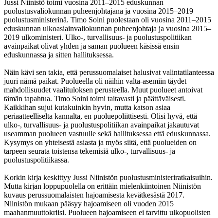
Jussi Niinistö toimi vuosina 2011–2015 eduskunnan
puolustusvaliokunnan puheenjohtajana ja vuosina 2015–2019
puolustusministerinä. Timo Soini puolestaan oli vuosina 2011–2015
eduskunnan ulkoasiainvaliokunnan puheenjohtaja ja vuosina 2015–
2019 ulkoministeri. Ulko-, turvallisuus- ja puolustuspolitiikan
avainpaikat olivat yhden ja saman puolueen käsissä ensin
eduskunnassa ja sitten hallituksessa.
Näin kävi sen takia, että perussuomalaiset halusivat valintatilanteessa
juuri nämä paikat. Puolueella oli näihin valta-asemiin täydet
mahdollisuudet vaalituloksen perusteella. Muut puolueet antoivat
tämän tapahtua. Timo Soini toimi taitavasti ja päättäväisesti.
Kaikkihan sujui kutakuinkin hyvin, mutta katson asiaa
periaatteelliselta kannalta, en puoluepoliittisesti. Olisi hyvä, että
ulko-, turvallisuus- ja puolustuspolitiikan avainpaikat jakautuvat
useamman puolueen vastuulle sekä hallituksessa että eduskunnassa.
Kysymys on yhteisestä asiasta ja myös siitä, että puolueiden on
tarpeen seurata toistensa tekemisiä ulko-, turvallisuus- ja
puolustuspolitiikassa.
Korkin kirja keskittyy Jussi Niinistön puolustusministeriratkaisuihin.
Mutta kirjan loppupuolella on erittäin mielenkiintoinen Niinistön
kuvaus perussuomalaisten hajoamisesta kevätkesästä 2017.
Niinistön mukaan pääsyy hajoamiseen oli vuoden 2015
maahanmuuttokriisi. Puolueen hajoamiseen ei tarvittu ulkopuolisten