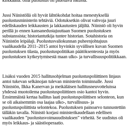
kirkkaana: oma puolustus on pidettävä iskussa.
Jussi Niinistöllä oli hyvät lähtökohdat hoitaa menestyksellä
puolustusministerin tehtäviä. Odotuksetkin olivat vahvoja juuri
edelliskauden leikkausten ja lakkautusten jäljiltä. Niinistö oli hyvin
perillä jo ennen kansanedustajuuttaan Suomen puolustuksen
substanssista; historiantutkija tuntee historian. Sotahistoria on
Niinistön leipälaji. Puolustusvaliokunnan puheenjohtajuus
vaalikaudella 2011–2015 antoi hyvinkin syvällisen kuvan Suomen
puolustuksen tilasta, puolustuspolitiikan päätöksenteosta ja myös
puolustuksen kytkeytymisestä maan ulko- ja turvallisuuspolitiikkaan.
Lisäksi vuoden 2015 hallitusohjelman puolustuspoliittinen linjaus
antoi tukevan selkänojan tulevan ministerin toiminnalle. Jussi
Niinistön, Ilkka Kanervan ja meikäläisen hallitusneuvotteluissa
yhdessä muotoilema puolustuspoliittinen osio kantoi hyvin.
Ensimmäistä kertaa hallitus laati puolustuspoliittisen selonteon, kun
se oli aikaisemmin osa laajaa ulko-, turvallisuus- ja
puolustuspoliittista selontekoa. Puolustuksen painoarvo tunnustettiin
tälläkin tavalla. Niinistö korjasi ministerikaudellaan edellisen
vaalikauden ”puolustusvoimauudistuksen” virheitä. Se uudistus oli
myös leikkaus- ja säästöoperaatio.