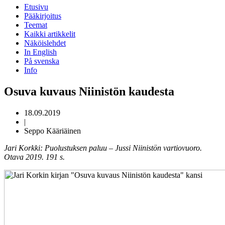
Etusivu
Pääkirjoitus
Teemat
Kaikki artikkelit
Näköislehdet
In English
På svenska
Info
Osuva kuvaus Niinistön kaudesta
18.09.2019
|
Seppo Kääriäinen
Jari Korkki: Puolustuksen paluu – Jussi Niinistön vartiovuoro.
Otava 2019. 191 s.