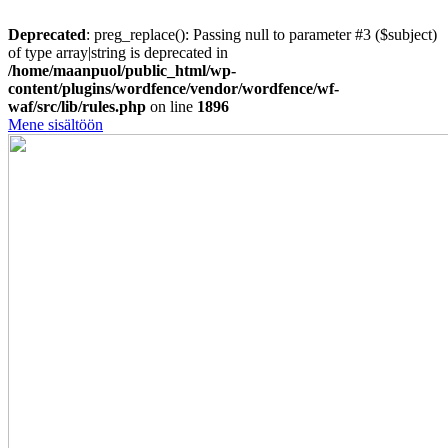
Deprecated
: preg_replace(): Passing null to parameter #3 ($subject)
of type array|string is deprecated in
/home/maanpuol/public_html/wp-
content/plugins/wordfence/vendor/wordfence/wf-
waf/src/lib/rules.php
on line
1896
Mene sisältöön