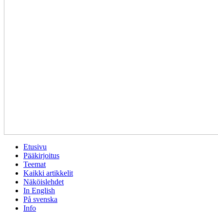
Etusivu
Pääkirjoitus
Teemat
Kaikki artikkelit
Näköislehdet
In English
På svenska
Info