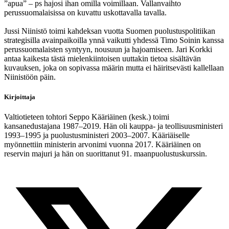
”apua” – ps hajosi ihan omilla voimillaan. Vallanvaihto
perussuomalaisissa on kuvattu uskottavalla tavalla.
Jussi Niinistö toimi kahdeksan vuotta Suomen puolustuspolitiikan
strategisilla avainpaikoilla ynnä vaikutti yhdessä Timo Soinin kanssa
perussuomalaisten syntyyn, nousuun ja hajoamiseen. Jari Korkki
antaa kaikesta tästä mielenkiintoisen uuttakin tietoa sisältävän
kuvauksen, joka on sopivassa määrin mutta ei häiritsevästi kallellaan
Niinistöön päin.
Kirjoittaja
Valtiotieteen tohtori Seppo Kääriäinen (kesk.) toimi
kansanedustajana 1987–2019. Hän oli kauppa- ja teollisuusministeri
1993–1995 ja puolustusministeri 2003–2007. Kääriäiselle
myönnettiin ministerin arvonimi vuonna 2017. Kääriäinen on
reservin majuri ja hän on suorittanut 91. maanpuolustuskurssin.