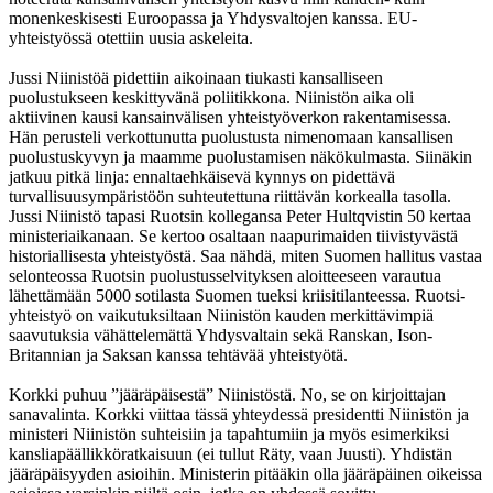
monenkeskisesti Euroopassa ja Yhdysvaltojen kanssa. EU-
yhteistyössä otettiin uusia askeleita.
Jussi Niinistöä pidettiin aikoinaan tiukasti kansalliseen
puolustukseen keskittyvänä poliitikkona. Niinistön aika oli
aktiivinen kausi kansainvälisen yhteistyöverkon rakentamisessa.
Hän perusteli verkottunutta puolustusta nimenomaan kansallisen
puolustuskyvyn ja maamme puolustamisen näkökulmasta. Siinäkin
jatkuu pitkä linja: ennaltaehkäisevä kynnys on pidettävä
turvallisuusympäristöön suhteutettuna riittävän korkealla tasolla.
Jussi Niinistö tapasi Ruotsin kollegansa Peter Hultqvistin 50 kertaa
ministeriaikanaan. Se kertoo osaltaan naapurimaiden tiivistyvästä
historiallisesta yhteistyöstä. Saa nähdä, miten Suomen hallitus vastaa
selonteossa Ruotsin puolustusselvityksen aloitteeseen varautua
lähettämään 5000 sotilasta Suomen tueksi kriisitilanteessa. Ruotsi-
yhteistyö on vaikutuksiltaan Niinistön kauden merkittävimpiä
saavutuksia vähättelemättä Yhdysvaltain sekä Ranskan, Ison-
Britannian ja Saksan kanssa tehtävää yhteistyötä.
Korkki puhuu ”jääräpäisestä” Niinistöstä. No, se on kirjoittajan
sanavalinta. Korkki viittaa tässä yhteydessä presidentti Niinistön ja
ministeri Niinistön suhteisiin ja tapahtumiin ja myös esimerkiksi
kansliapäällikköratkaisuun (ei tullut Räty, vaan Juusti). Yhdistän
jääräpäisyyden asioihin. Ministerin pitääkin olla jääräpäinen oikeissa