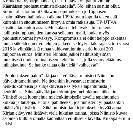
Korkki näkyy kirjoittaneen, että ”Ottawa oli pantu vireille
Kääriäisen puolustusministerikaudella”. No, eihän se niin ollut.
Suomi oli sitoutunut Ottawan sopimukseen jo Lipposen
ensimmäisen hallituksen aikana 1990-luvun lopulla tekemättä
kuitenkaan sitoutumiseen liittyviä omia ratkaisuja. TP-UTVA
käsitteli tämänkin asian. Meikäläisen tehtäväksi tuli rakentaa
hallituskumppaneiden kanssa sellainen malli, jonka myös
puolustusvoimat hyväksyy. Kompromissia ei ollut helppo rakentaa,
mutta sitkeiden neuvottelujen jälkeen se löytyi: takarajaksi tuli vuosi
2016 ja ylimääräistä rahaa valtiovarainministeriö lupasi 200
miljoonaa euroa. Ministeri Niinistö jatkoi hallitusohjelman
mukaisesti uuden miina-aseen kehittämistä, jolla synnytetään ns.
miinakauhua. Se hanke taitaa olla vielä ”vaiheessa”.
”Puolustuksen paluu” -kirjaa elävöittävät ministeri Niinistön
päiväkirjamerkinnät. Ne tietenkin kuvastavat ministerin
henkilökohtaisia ja subjektiivisia käsityksiä tapahtumista ja
henkilöistä. Siinä päiväkirjamerkintöjen mehukkuus piileekin.
Niinistö osaa luonnehtia mielenkiintoisella tavalla tapahtumien
kulkua ja taustoja. Ei olisi pahitteeksi, jos ministerit ylipäätäänkin
pitäisivät päiväkirjaa. Siitä on historiankirjoitukselle hyvää apua.
Kirjan elävyyttä lisäävät vielä lukuisat tarinat, joissa Niinistö kuvaa
asioiden kulkua omalta kannaltaan edullisella tavalla. Kukapa ei niin
tekisi.