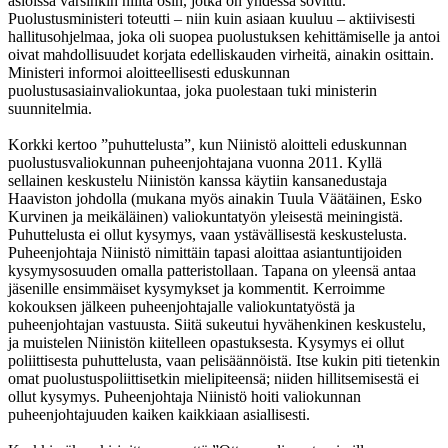
asioissa varsinkin niiltä osin, jotka on yhdessä sovittu.
Puolustusministeri toteutti – niin kuin asiaan kuuluu – aktiivisesti
hallitusohjelmaa, joka oli suopea puolustuksen kehittämiselle ja antoi
oivat mahdollisuudet korjata edelliskauden virheitä, ainakin osittain.
Ministeri informoi aloitteellisesti eduskunnan
puolustusasiainvaliokuntaa, joka puolestaan tuki ministerin
suunnitelmia.
Korkki kertoo ”puhuttelusta”, kun Niinistö aloitteli eduskunnan
puolustusvaliokunnan puheenjohtajana vuonna 2011. Kyllä
sellainen keskustelu Niinistön kanssa käytiin kansanedustaja
Haaviston johdolla (mukana myös ainakin Tuula Väätäinen, Esko
Kurvinen ja meikäläinen) valiokuntatyön yleisestä meiningistä.
Puhuttelusta ei ollut kysymys, vaan ystävällisestä keskustelusta.
Puheenjohtaja Niinistö nimittäin tapasi aloittaa asiantuntijoiden
kysymysosuuden omalla patteristollaan. Tapana on yleensä antaa
jäsenille ensimmäiset kysymykset ja kommentit. Kerroimme
kokouksen jälkeen puheenjohtajalle valiokuntatyöstä ja
puheenjohtajan vastuusta. Siitä sukeutui hyvähenkinen keskustelu,
ja muistelen Niinistön kiitelleen opastuksesta. Kysymys ei ollut
poliittisesta puhuttelusta, vaan pelisäännöistä. Itse kukin piti tietenkin
omat puolustuspoliittisetkin mielipiteensä; niiden hillitsemisestä ei
ollut kysymys. Puheenjohtaja Niinistö hoiti valiokunnan
puheenjohtajuuden kaiken kaikkiaan asiallisesti.