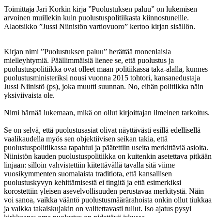
Toimittaja Jari Korkin kirja ”Puolustuksen paluu” on lukemisen
arvoinen muillekin kuin puolustuspolitiikasta kiinnostuneille.
Alaotsikko ”Jussi Niinistön vartiovuoro” kertoo kirjan sisällön.
Kirjan nimi ”Puolustuksen paluu” herättää monenlaisia
mielleyhtymiä. Päällimmäisiä lienee se, että puolustus ja
puolustuspolitiikka ovat olleet maan politiikassa taka-alalla, kunnes
puolustusministeriksi nousi vuonna 2015 tohtori, kansanedustaja
Jussi Niinistö (ps), joka muutti suunnan. No, eihän politiikka näin
yksiviivaista ole.
Nimi härnää lukemaan, mikä on ollut kirjoittajan ilmeinen tarkoitus.
Se on selvä, että puolustusasiat olivat näyttävästi esillä edellisellä
vaalikaudella myös sen objektiivisen seikan takia, että
puolustuspolitiikassa tapahtui ja päätettiin useita merkittäviä asioita.
Niinistön kauden puolustuspolitiikka on kuitenkin asetettava pitkään
linjaan: silloin vahvistettiin kiitettävällä tavalla sitä viime
vuosikymmenten suomalaista traditiota, että kansallisen
puolustuskyvyn kehittämisestä ei tingitä ja että esimerkiksi
korostettiin yleisen asevelvollisuuden perustavaa merkitystä. Näin
voi sanoa, vaikka vääntö puolustusmäärärahoista onkin ollut tiukkaa
ja vaikka takaiskujakin on valitettavasti tullut. Iso ajatus pysyi