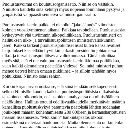
Puolustusvoimat on koulutusorganisaatio. Niin se on vastakin.
Niinistön kaudella siitä kehittyi myös nopeaan toimintaan pystyvä ja
ympäristöä valppaasti seuraava valmiusorganisaatio.
Puolustusministerin paikka ei ole ollut ”jakojäännös” viimeisten
kolmen vuosikymmenen aikana. Paikkaa tavoitellaan. Puolustusasiat
kytkeytyvät yhä tiiviimmin ulkopolitiikkaan. Puolustusministeri on
hallituksen ulko- ja turvallisuuspoliittisen ministerivaliokunnan
jäsen. Kaikki tärkeät puolustuspoliittiset asiat kuten kansainväliset
harjoitukset käsitellään hyvinkin tarkasti presidentin johtamassa
ulko- ja turvallisuuspoliittisessa valiokunnassa. Tämä tarkoittaa
myös sitä, että ei ole vain puolustusministerin ikiomaa politiikkaa,
vaan kaikki olennainen päätetään yhdessä. Se, mitä ministeri puhuu,
menee tietysti hänen omaan piikkiinsä – ja silloin tehdään myös
politiikkaa. Niinistö osasi senkin.
Korkin kirjan arvoa nostaa se, että siinä tehdään seikkaperäisesti
selkoa Niinistön kauden kaikista puolustuspoliittisista ratkaisuista
taustoineen olkoonkin, että asioiden analyysissa on niinistöläinen
näkökulma. Hallitus toteutti edellisvaalikaudella merkittävän määrän
kansallista puolustuskykyä parantavia päätöksiä lähtien sodanajan
joukkojen määrän kohentamisesta 280 000:een ja kertausharjoitusten
määrän lisäämisestä. ”Moukarin” hankintapäätös olkoon
esimerkkinä materiaalihankinnoista. Mutta olennaisinta on kuitenkin
noteerata kansainvälisen yhteistyön kasvu niin kahden- kuin