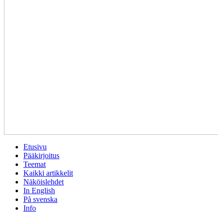
Etusivu
Pääkirjoitus
Teemat
Kaikki artikkelit
Näköislehdet
In English
På svenska
Info