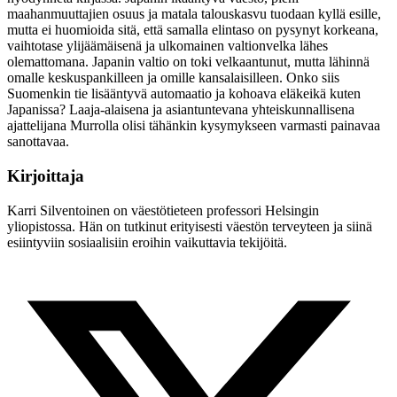
maahanmuuttajien osuus ja matala talouskasvu tuodaan kyllä esille,
mutta ei huomioida sitä, että samalla elintaso on pysynyt korkeana,
vaihtotase ylijäämäisenä ja ulkomainen valtionvelka lähes
olemattomana. Japanin valtio on toki velkaantunut, mutta lähinnä
omalle keskuspankilleen ja omille kansalaisilleen. Onko siis
Suomenkin tie lisääntyvä automaatio ja kohoava eläkeikä kuten
Japanissa? Laaja-alaisena ja asiantuntevana yhteiskunnallisena
ajattelijana Murrolla olisi tähänkin kysymykseen varmasti painavaa
sanottavaa.
Kirjoittaja
Karri Silventoinen on väestötieteen professori Helsingin
yliopistossa. Hän on tutkinut erityisesti väestön terveyteen ja siinä
esiintyviin sosiaalisiin eroihin vaikuttavia tekijöitä.