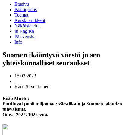
Etusivu
Pääkirjoitus
Teemat
Kaikki artikkelit
Näköislehdet
In English
På svenska
Info
Suomen ikääntyvä väestö ja sen
yhteiskunnalliset seuraukset
15.03.2023
|
Karri Silventoinen
Risto Murto:
Puuttuvat puoli miljoonaa: väestökato ja Suomen talouden
tulevaisuus.
Otava 2022. 192 sivua.