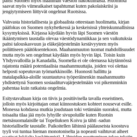
paitsi Suomen myös maailman väestön näkökulmasta. Huomiota
saavat myös viimeaikaiset tapahtumat kuten pakolaiskriisi ja
jengiytymiseen liittyvät ongelmat Ruotsissa.
Vahvasta historiallisesta ja globaalista otteestaan huolimatta, kirjan
pääfokus on Suomen nykyhetkessä ja keskeisissä yhteiskunnallisissa
kysymyksissä. Kirjassa käydään hyvin läpi Suomen väestön
ikääntymisen taustalla olevaa väestödynamiikkaa ja sen vaikutuksia
paitsi talouskasvuun ja eläkejärjestelmän kestävyyteen myös
poliittiseen päätöksentekoon. Maahanmuuton tuomat mahdollisuudet
mutta myös sen ongelmat käydään myös hyvin läpi. Toisin kuin
Yhdysvalloilla ja Kanadalla, Suomella ei ole olemassa käytännössä
rajatonta määrä potentiaalisia maahanmuuttajia, joiden voi olettaa
helposti sopeutuvan työmarkkinoille. Huonosti hallittu ja
matalapalkka-aloille suuntautuva työperäinenkin maahanmuutto
yhdistettynä Suomen sosiaaliturvajärjestelmään voi pikemminkin
pahentaa kuin ratkaista ongelmia.
Esitystavaltaan kirja on tiivis ja positiivisella tavalla esseistinen,
jolloin myös kirjoittajan omat kiinnostuksen kohteet nousevat esille.
Monessa kohdassa mutkia joudutaan toki vetämään suoraksi, mutta
toisaalta tilaa jää myös lyhyille sivupoluille kuten Ruotsin
metsäsuomalaisille tai Topeliuksen Koivu ja tähti -sadun
historialliselle taustalle. Paikoitellen lähinnä päälauseista koostuva
tyyli voi tuntua hieman monotoniselta ja nopeasti vaihtuvat aiheet
vaativat lukijalta keskittymistä. Lähteiden puuttuminen tekee tekstin