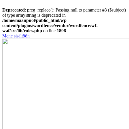
Deprecated
: preg_replace(): Passing null to parameter #3 ($subject)
of type array|string is deprecated in
/home/maanpuol/public_html/wp-
content/plugins/wordfence/vendor/wordfence/wf-
waf/src/lib/rules.php
on line
1896
Mene sisältöön