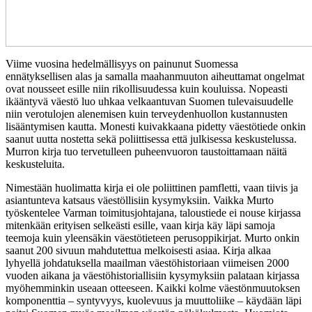
Viime vuosina hedelmällisyys on painunut Suomessa
ennätyksellisen alas ja samalla maahanmuuton aiheuttamat ongelmat
ovat nousseet esille niin rikollisuudessa kuin kouluissa. Nopeasti
ikääntyvä väestö luo uhkaa velkaantuvan Suomen tulevaisuudelle
niin verotulojen alenemisen kuin terveydenhuollon kustannusten
lisääntymisen kautta. Monesti kuivakkaana pidetty väestötiede onkin
saanut uutta nostetta sekä poliittisessa että julkisessa keskustelussa.
Murron kirja tuo tervetulleen puheenvuoron taustoittamaan näitä
keskusteluita.
Nimestään huolimatta kirja ei ole poliittinen pamfletti, vaan tiivis ja
asiantunteva katsaus väestöllisiin kysymyksiin. Vaikka Murto
työskentelee Varman toimitusjohtajana, taloustiede ei nouse kirjassa
mitenkään erityisen selkeästi esille, vaan kirja käy läpi samoja
teemoja kuin yleensäkin väestötieteen perusoppikirjat. Murto onkin
saanut 200 sivuun mahdutettua melkoisesti asiaa. Kirja alkaa
lyhyellä johdatuksella maailman väestöhistoriaan viimeisen 2000
vuoden aikana ja väestöhistoriallisiin kysymyksiin palataan kirjassa
myöhemminkin useaan otteeseen. Kaikki kolme väestönmuutoksen
komponenttia – syntyvyys, kuolevuus ja muuttoliike – käydään läpi