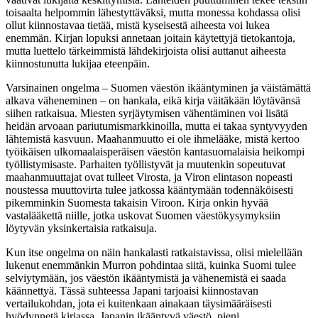
toisaalta helpommin lähestyttäväksi, mutta monessa kohdassa olisi
ollut kiinnostavaa tietää, mistä kyseisestä aiheesta voi lukea
enemmän. Kirjan lopuksi annetaan joitain käytettyjä tietokantoja,
mutta luettelo tärkeimmistä lähdekirjoista olisi auttanut aiheesta
kiinnostunutta lukijaa eteenpäin.
Varsinainen ongelma – Suomen väestön ikääntyminen ja väistämättä
alkava väheneminen – on hankala, eikä kirja väitäkään löytävänsä
siihen ratkaisua. Miesten syrjäytymisen vähentäminen voi lisätä
heidän arvoaan pariutumismarkkinoilla, mutta ei takaa syntyvyyden
lähtemistä kasvuun. Maahanmuutto ei ole ihmelääke, mistä kertoo
työikäisen ulkomaalaisperäisen väestön kantasuomalaisia heikompi
työllistymisaste. Parhaiten työllistyvät ja muutenkin sopeutuvat
maahanmuuttajat ovat tulleet Virosta, ja Viron elintason nopeasti
noustessa muuttovirta tulee jatkossa kääntymään todennäköisesti
pikemminkin Suomesta takaisin Viroon. Kirja onkin hyvää
vastalääkettä niille, jotka uskovat Suomen väestökysymyksiin
löytyvän yksinkertaisia ratkaisuja.
Kun itse ongelma on näin hankalasti ratkaistavissa, olisi mielellään
lukenut enemmänkin Murron pohdintaa siitä, kuinka Suomi tulee
selviytymään, jos väestön ikääntymistä ja vähenemistä ei saada
käännettyä. Tässä suhteessa Japani tarjoaisi kiinnostavan
vertailukohdan, jota ei kuitenkaan ainakaan täysimääräisesti
hyödynnetä kirjassa. Japanin ikääntyvä väestö, pieni