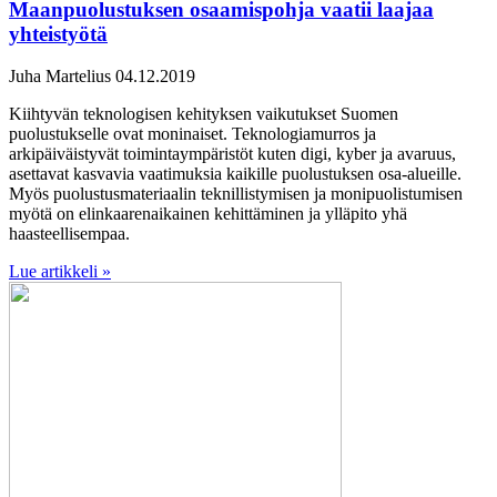
Maanpuolustuksen osaamispohja vaatii laajaa
yhteistyötä
Juha Martelius
04.12.2019
Kiihtyvän teknologisen kehityksen vaikutukset Suomen
puolustukselle ovat moninaiset. Teknologiamurros ja
arkipäiväistyvät toimintaympäristöt kuten digi, kyber ja avaruus,
asettavat kasvavia vaatimuksia kaikille puolustuksen osa-alueille.
Myös puolustusmateriaalin teknillistymisen ja monipuolistumisen
myötä on elinkaarenaikainen kehittäminen ja ylläpito yhä
haasteellisempaa.
Lue artikkeli »