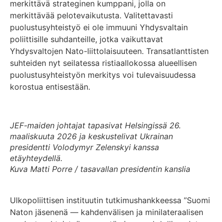
merkittävä strateginen kumppani, jolla on
merkittävää pelotevaikutusta. Valitettavasti
puolustusyhteistyö ei ole immuuni Yhdysvaltain
poliittisille suhdanteille, jotka vaikuttavat
Yhdysvaltojen Nato-liittolaisuuteen. Transatlanttisten
suhteiden nyt seilatessa ristiaallokossa alueellisen
puolustusyhteistyön merkitys voi tulevaisuudessa
korostua entisestään.
JEF-maiden johtajat tapasivat Helsingissä 26.
maaliskuuta 2026 ja keskustelivat Ukrainan
presidentti Volodymyr Zelenskyi kanssa
etäyhteydellä.
Kuva Matti Porre / tasavallan presidentin kanslia
Ulkopoliittisen instituutin tutkimushankkeessa ”Suomi
Naton jäsenenä — kahdenvälisen ja minilateraalisen