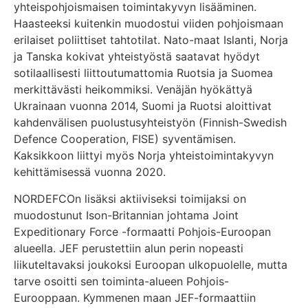
yhteispohjoismaisen toimintakyvyn lisääminen.
Haasteeksi kuitenkin muodostui viiden pohjoismaan
erilaiset poliittiset tahtotilat. Nato-maat Islanti, Norja
ja Tanska kokivat yhteistyöstä saatavat hyödyt
sotilaallisesti liittoutumattomia Ruotsia ja Suomea
merkittävästi heikommiksi. Venäjän hyökättyä
Ukrainaan vuonna 2014, Suomi ja Ruotsi aloittivat
kahdenvälisen puolustusyhteistyön (Finnish-Swedish
Defence Cooperation, FISE) syventämisen.
Kaksikkoon liittyi myös Norja yhteistoimintakyvyn
kehittämisessä vuonna 2020.
NORDEFCOn lisäksi aktiiviseksi toimijaksi on
muodostunut Ison-Britannian johtama Joint
Expeditionary Force -formaatti Pohjois-Euroopan
alueella. JEF perustettiin alun perin nopeasti
liikuteltavaksi joukoksi Euroopan ulkopuolelle, mutta
tarve osoitti sen toiminta-alueen Pohjois-
Eurooppaan. Kymmenen maan JEF-formaattiin