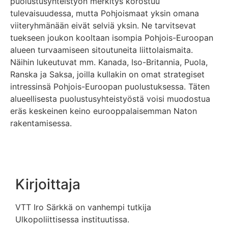
puolustusyhteistyön merkitys korostuu
tulevaisuudessa, mutta Pohjoismaat yksin omana
viiteryhmänään eivät selviä yksin. Ne tarvitsevat
tuekseen joukon kooltaan isompia Pohjois-Euroopan
alueen turvaamiseen sitoutuneita liittolaismaita.
Näihin lukeutuvat mm. Kanada, Iso-Britannia, Puola,
Ranska ja Saksa, joilla kullakin on omat strategiset
intressinsä Pohjois-Euroopan puolustuksessa. Täten
alueellisesta puolustusyhteistyöstä voisi muodostua
eräs keskeinen keino eurooppalaisemman Naton
rakentamisessa.
Kirjoittaja
VTT Iro Särkkä on vanhempi tutkija
Ulkopoliittisessa instituutissa.