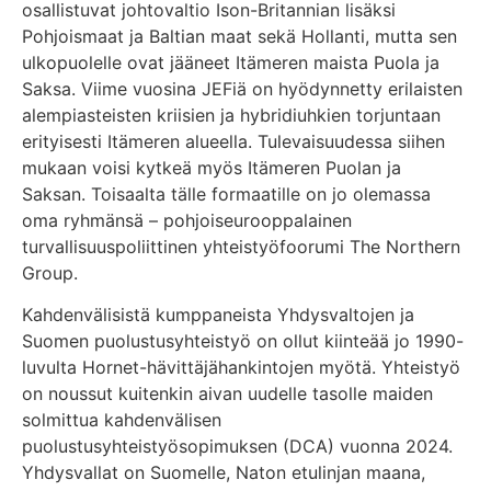
osallistuvat johtovaltio Ison-Britannian lisäksi
Pohjoismaat ja Baltian maat sekä Hollanti, mutta sen
ulkopuolelle ovat jääneet Itämeren maista Puola ja
Saksa. Viime vuosina JEFiä on hyödynnetty erilaisten
alempiasteisten kriisien ja hybridiuhkien torjuntaan
erityisesti Itämeren alueella. Tulevaisuudessa siihen
mukaan voisi kytkeä myös Itämeren Puolan ja
Saksan. Toisaalta tälle formaatille on jo olemassa
oma ryhmänsä – pohjoiseurooppalainen
turvallisuuspoliittinen yhteistyöfoorumi The Northern
Group.
Kahdenvälisistä kumppaneista Yhdysvaltojen ja
Suomen puolustusyhteistyö on ollut kiinteää jo 1990-
luvulta Hornet-hävittäjähankintojen myötä. Yhteistyö
on noussut kuitenkin aivan uudelle tasolle maiden
solmittua kahdenvälisen
puolustusyhteistyösopimuksen (DCA) vuonna 2024.
Yhdysvallat on Suomelle, Naton etulinjan maana,