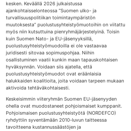
kesken. Keväällä 2026 julkaistussa
ajankohtaisselonteossa ”Suomen ulko- ja
turvallisuuspolitiikan toimintaympäristön
muutoksesta” puolustusyhteistyömuotoihin on viitattu
myös niin kutsuttuina pienryhmäjärjestelyinä. Toisin
kuin Suomen Nato- ja EU-jäsenyyksillä,
puolustusyhteistyömuodoilla ei ole vastaavaa
juridisesti sitovaa sopimuspohjaa. Niihin
osallistuminen vaatii kunkin maan tapauskohtaisen
hyväksynnän. Voidaan siis ajatella, että
puolustusyhteistyömuodot ovat eräänlaisia
halukkaiden koalitioita, joita voidaan tarpeen mukaan
aktivoida tehtäväkohtaisesti.
Keskeisimmin viiteryhmän Suomen EU-jäsenyyden
ohella ovat muodostaneet pohjoismaiset kumppanit.
Pohjoismaisen puolustusyhteistyötä (NORDEFCO)
ryhdyttiin syventämään 2010-luvun taitteessa
tavoitteena kustannussäästöjen ja