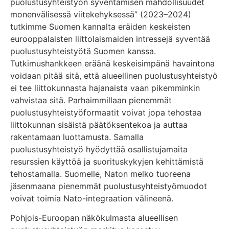
puolustusyhteistyön syventämisen mahdollisuudet
monenvälisessä viitekehyksessä” (2023–2024)
tutkimme Suomen kannalta eräiden keskeisten
eurooppalaisten liittolaismaiden intressejä syventää
puolustusyhteistyötä Suomen kanssa.
Tutkimushankkeen eräänä keskeisimpänä havaintona
voidaan pitää sitä, että alueellinen puolustusyhteistyö
ei tee liittokunnasta hajanaista vaan pikemminkin
vahvistaa sitä. Parhaimmillaan pienemmät
puolustusyhteistyöformaatit voivat jopa tehostaa
liittokunnan sisäistä päätöksentekoa ja auttaa
rakentamaan luottamusta. Samalla
puolustusyhteistyö hyödyttää osallistujamaita
resurssien käyttöä ja suorituskykyjen kehittämistä
tehostamalla. Suomelle, Naton melko tuoreena
jäsenmaana pienemmät puolustusyhteistyömuodot
voivat toimia Nato-integraation välineenä.
Pohjois-Euroopan näkökulmasta alueellisen