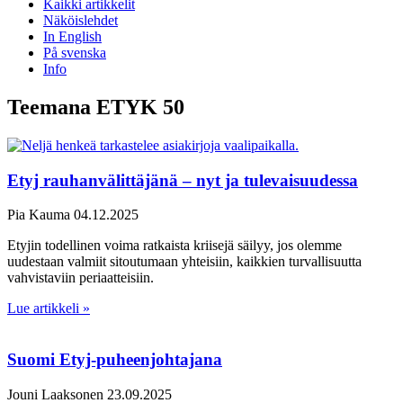
Kaikki artikkelit
Näköislehdet
In English
På svenska
Info
Teemana ETYK 50
Etyj rauhanvälittäjänä – nyt ja tulevaisuudessa
Pia Kauma
04.12.2025
Etyjin todellinen voima ratkaista kriisejä säilyy, jos olemme
uudestaan valmiit sitoutumaan yhteisiin, kaikkien turvallisuutta
vahvistaviin periaatteisiin.
Lue artikkeli »
Suomi Etyj-puheenjohtajana
Jouni Laaksonen
23.09.2025