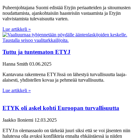
Puheenjohtajana Suomi edistää Etyjin periaatteiden ja sitoumusten
noudattamista, ajankohtaisiin haasteisiin vastaamista ja Etyjin
vahvistamista tulevaisuutta varten.
Lue artikkeli »
Tuttu ja tuntematon ETYJ
Hanna Smith
03.06.2025
Kantavana rakenteena ETYJissä on lähestyä turvallisuutta laaja-
alaisesti, yhdistellen kovaa ja pehmeää turvallisuutta.
Lue artikkeli »
ETYK oli askel kohti Euroopan turvallisuutta
Jaakko Iloniemi
12.03.2025
ETYJ:n olemassaolo on tärkeää juuri siksi että se voi jäsenten niin
halutessa olla avuksi konflikteja ennalta ehkäistäessä ja niiden