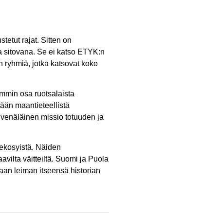
tetut rajat. Sitten on
ta sitovana. Se ei katso ETYK:n
n ryhmiä, jotka katsovat koko
mmin osa ruotsalaista
ään maantieteellistä
n venäläinen missio totuuden ja
tekosyistä. Näiden
vilta väitteiltä. Suomi ja Puola
aan leiman itseensä historian