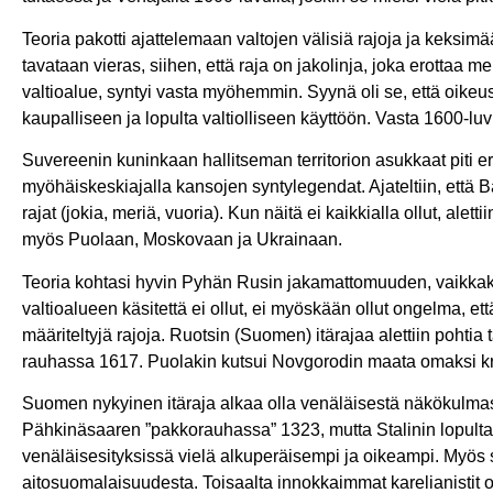
Teoria pakotti ajattelemaan valtojen välisiä rajoja ja keksimää
tavataan vieras, siihen, että raja on jakolinja, joka erottaa m
valtioalue, syntyi vasta myöhemmin. Syynä oli se, että oikeus
kaupalliseen ja lopulta valtiolliseen käyttöön. Vasta 1600-luvun
Suvereenin kuninkaan hallitseman territorion asukkaat piti er
myöhäiskeskiajalla kansojen syntylegendat. Ajateltiin, että Ba
rajat (jokia, meriä, vuoria). Kun näitä ei kaikkialla ollut, alett
myös Puolaan, Moskovaan ja Ukrainaan.
Teoria kohtasi hyvin Pyhän Rusin jakamattomuuden, vaikkak
valtioalueen käsitettä ei ollut, ei myöskään ollut ongelma, että
määriteltyjä rajoja. Ruotsin (Suomen) itärajaa alettiin pohtia
rauhassa 1617. Puolakin kutsui Novgorodin maata omaksi k
Suomen nykyinen itäraja alkaa olla venäläisestä näkökulmasta
Pähkinäsaaren ”pakkorauhassa” 1323, mutta Stalinin lopulta
venäläisesityksissä vielä alkuperäisempi ja oikeampi. Myös s
aitosuomalaisuudesta. Toisaalta innokkaimmat karelianistit 