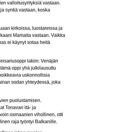
en valloitusyrityksiä vastaan.
a syntiä vastaan, koska
uaan kirkoissa, luostareissa ja
ta kaani Mamaita vastaan. Vaikka
inas ei käynyt sotaa heitä
keisariusoppi lakiin: Venäjän
 tämä oppi yhä julkilausuttu
 poikkeavia uskonnollisia
krainan sodan yhteydessä, joka
vien puolustamisen.
at Tonavan itä- ja
voin osmaanien vihollinen, otti
nen raja työntyi Balkanille.