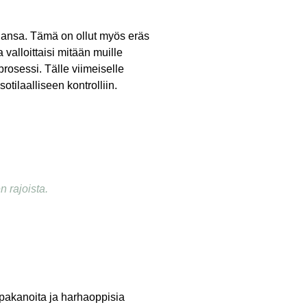
ajansa. Tämä on ollut myös eräs
valloittaisi mitään muille
prosessi. Tälle viimeiselle
otilaalliseen kontrolliin.
 rajoista.
pakanoita ja harhaoppisia