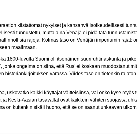
ation kiistattomat nykyiset ja kansanvälisoikeudellisesti tunnus
lisesti tunnustettu, mutta aina Venäjä ei pidä tätä tunnustamis
allinnollisia rajoja. Kolmas taso on Venäjän imperiumin rajat: o
iseen maailmaan.
1800-luvulla Suomi oli itsenäinen suuriruhtinaskunta ja pike
, jonka ongelma on siinä, että Rus’ ei koskaan muodostanut mit
en historiankirjoituksen varassa. Viides taso on tietenkin rajato
oa, uskovatko kaikki käyttäjät väitteisiinsä, vai onko kyse myös 
ja Keski-Aasian tasavallat ovat kaikkein vähiten suojassa uhkaa
ma on kuitenkin sikäli huono, että se on saanut uhkaavan ulkom