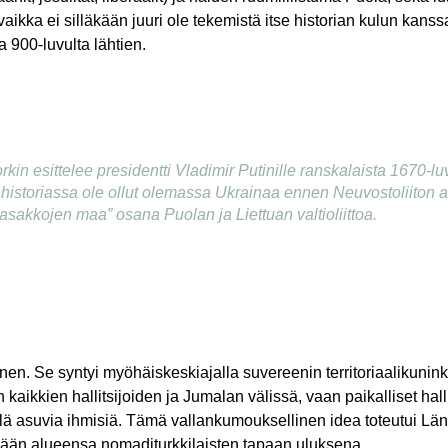
aikka ei silläkään juuri ole tekemistä itse historian kulun kanss
a 900-luvulta lähtien.
n esittelee presidentti Vladimir Putinille ranskalaista 1670-luvu
n historiassa ole ollut olemassa Ukrainaa ennen Neuvostoliiton 
kasakkojen maa” osana Puolan ja Liettuan valtioliittoa.
ainen. Se syntyi myöhäiskeskiajalla suvereenin territoriaalikuni
aan kaikkien hallitsijoiden ja Jumalan välissä, vaan paikalliset ha
 siellä asuvia ihmisiä. Tämä vallankumouksellinen idea toteutui 
pitkään alueensa nomaditurkkilaisten tapaan uluksena.