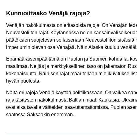
Kunnioittaako Venäjä rajoja?
Venäjän näkökulmasta on eritasoisia rajoja. On Venäjän federa
Neuvostoliiton rajat. Käytännössä ne on kansainvälisoikeudel
päätöksien suojelevan sellaisenaan Neuvostoliiton sisäisiä h
imperiumin olevan osa Venäjää. Näin Alaska kuuluu venälä
Epämääräisempää tämä on Puolan ja Suomen kohdalla, koska 
maailmaa. Neljäs ja merkityksellinen taso on jakamaton Rus’
kokonaisuutta. Näin sen rajat määritellään mielikuvituksellis
hyvän puolesta.
Näitä eri rajoja Venäjä käyttää politiikassaan. On vaikea san
rajakäsitysten näkökulmasta Baltian maat, Kaukasia, Ukraina 
ovat aika tavalla väitteiden saavuttamattomissa. Puolan ase
saatossa Saksaakin enemmän.