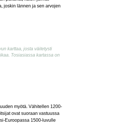
a, joskin lännen ja sen arvojen
n karttaa, josta väitetysti
aikaa. Tosiasiassa kartassa on
nkuuden myötä. Vähitellen 1200-
llitsijat ovat suoraan vastuussa
Länsi-Euroopassa 1500-luvulle