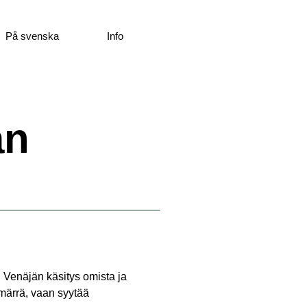
På svenska
Info
an
 Venäjän käsitys omista ja
märrä, vaan syytää