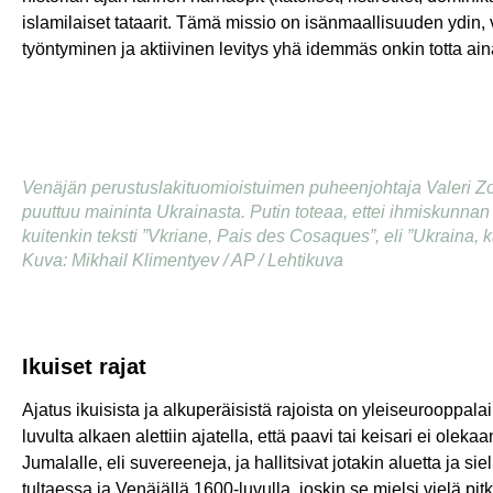
islamilaiset tataarit. Tämä missio on isänmaallisuuden ydin, v
työntyminen ja aktiivinen levitys yhä idemmäs onkin totta ain
Venäjän perustuslakituomioistuimen puheenjohtaja Valeri Zorki
puuttuu maininta Ukrainasta. Putin toteaa, ettei ihmiskunna
kuitenkin teksti ”Vkriane, Pais des Cosaques”, eli ”Ukraina, 
Kuva: Mikhail Klimentyev / AP / Lehtikuva
Ikuiset rajat
Ajatus ikuisista ja alkuperäisistä rajoista on yleiseurooppal
luvulta alkaen alettiin ajatella, että paavi tai keisari ei olek
Jumalalle, eli suvereeneja, ja hallitsivat jotakin aluetta ja
tultaessa ja Venäjällä 1600-luvulla, joskin se mielsi vielä 