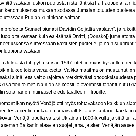
yntiä vastaan, uskon puolustamista läntisiä harhaoppeja ja niid
an kertomuksensa mukaan sodassa Jumalan totuuden puolesta j
in halutessaan Puolan kuninkaan valtaan.
n profeetta Samuel siunasi Davidin Goljattia vastaan”, ja rukoilt
aan luopioita vastaan kuin esi-isänsä Dmitrij (Donskoj) jumalaton
änneet uskonsa siirtyessään katolisten puolelle, ja näin suuriruht
onluopioita vastaan.
na Julmasta tuli pyhä keisari 1547, otettiin myös bysanttilainen 
umpikin tukee toista varauksetta. Vaikka maailma on muuttunut, on
äksi siinä, että valtio rajoittaa merkittävästi ortodoksisuudesta
aikki valtion toimet. Näin on selkeästi ja avoimesti tapahtunut U
din sota hänen muinaiselle edeltäjälleen Filippille.
omantiikan myötä Venäjä otti myös tehtäväkseen kaikkien slaa
ren testamentin mukaan muinaishallitsija olisi antanut kaikki ma
van Venäjä lopulta valtasi Ukrainan 1600-luvulla ja siitä tuli a
aseman Balkanin slaavien suojelijana, ja siten Venäjän aatteelli