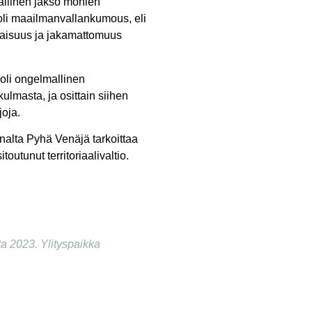
mallinen jakso monien
oli maailmanvallankumous, eli
onaisuus ja jakamattomuus
 oli ongelmallinen
ulmasta, ja osittain siihen
joja.
nalta Pyhä Venäjä tarkoittaa
utunut territoriaalivaltio.
uta 2023. Ylityspaikka