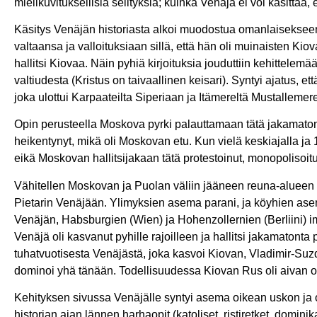
mielikuvituksellisia selityksiä; kuinka Venäjä ei voi käsittä
Käsitys Venäjän historiasta alkoi muodostua omanlaisekseen
valtaansa ja valloituksiaan sillä, että hän oli muinaisten Kiov
hallitsi Kiovaa. Näin pyhiä kirjoituksia jouduttiin kehittelemä
valtiudesta (Kristus on taivaallinen keisari). Syntyi ajatus, 
joka ulottui Karpaateilta Siperiaan ja Itämereltä Mustalleme
Opin perusteella Moskova pyrki palauttamaan tätä jakamatonta
heikentynyt, mikä oli Moskovan etu. Kun vielä keskiajalla ja 15
eikä Moskovan hallitsijakaan tätä protestoinut, monopolisoitu
Vähitellen Moskovan ja Puolan väliin jääneen reuna-alueen (
Pietarin Venäjään. Ylimyksien asema parani, ja köyhien asem
Venäjän, Habsburgien (Wien) ja Hohenzollernien (Berliini) i
Venäjä oli kasvanut pyhille rajoilleen ja hallitsi jakamatont
tuhatvuotisesta Venäjästä, joka kasvoi Kiovan, Vladimir-Su
dominoi yhä tänään. Todellisuudessa Kiovan Rus oli aivan om
Kehityksen sivussa Venäjälle syntyi asema oikean uskon ja oi
historian ajan lännen harhaopit (katoliset, ristiretket, dominik