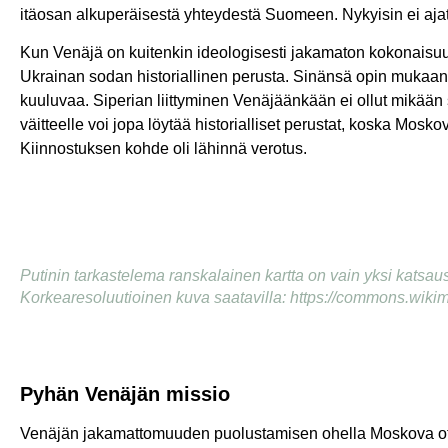
itäosan alkuperäisestä yhteydestä Suomeen. Nykyisin ei aja
Kun Venäjä on kuitenkin ideologisesti jakamaton kokonaisuus
Ukrainan sodan historiallinen perusta. Sinänsä opin mukaan Ve
kuuluvaa. Siperian liittyminen Venäjäänkään ei ollut mikään s
väitteelle voi jopa löytää historialliset perustat, koska Mosk
Kiinnostuksen kohde oli lähinnä verotus.
Putinin tarkastelema ranskalainen kartta on vain yksi katsaus
Korkearesoluutioinen kuva saatavilla: https://commons.wikim
Pyhän Venäjän missio
Venäjän jakamattomuuden puolustamisen ohella Moskova otti 