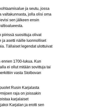
i kohtaamisalue ja seutu, jossa
a valtakunnasta, jolla olisi oma
levisi sen jälkeen ensin
valtioalueesta.
iirissä suosittuja olivat
ja asetti näille luonnolliset
mia. Tällaiset legendat ulottuivat
en ennen 1700-lukua. Kun
la ei ollut mitään sovittuja tai
merkittiin vasta Stolbovan
 puolet Rusin Karjalasta
mijoen raja on joissakin
istaa karjalaiset
koi Karjalan ja erotti sen