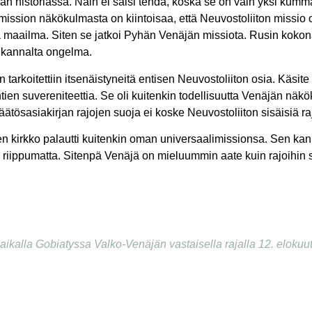
än historiassa. Näin ei saisi tehdä, koska se on vain yksi kum
ssion näkökulmasta on kiintoisaa, että Neuvostoliiton missio 
staa maailma. Siten se jatkoi Pyhän Venäjän missiota. Rusin kok
 kannalta ongelma.
tarkoitettiin itsenäistyneitä entisen Neuvostoliiton osia. Käsite
en suvereniteettia. Se oli kuitenkin todellisuutta Venäjän näkök
ösasiakirjan rajojen suoja ei koske Neuvostoliiton sisäisiä ra
en kirkko palautti kuitenkin oman universaalimissionsa. Sen kan
iippumatta. Sitenpä Venäjä on mieluummin aate kuin rajoihin sito
yspaikalla Gobiatyssa Valko-Venäjän vastaisella rajalla 12. eloku