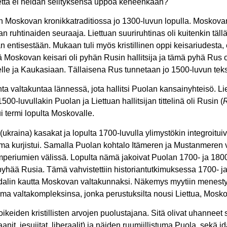
ä, että ei heidän selityksensä uppoa keneenkään?
 Moskovan kronikkatraditiossa jo 1300-luvun lopulla. Moskovan 
an ruhtinaiden seuraaja. Liettuan suuriruhtinas oli kuitenkin tällä
än entisestään. Mukaan tuli myös kristillinen oppi keisariudesta, 
että Moskovan keisari oli pyhän Rusin hallitsija ja tämä pyhä Rus
relle ja Kaukasiaan. Tällaisena Rus tunnetaan jo 1500-luvun teks
 valtakuntaa lännessä, jota hallitsi Puolan kansainyhteisö. Li
00-luvullakin Puolan ja Liettuan hallitsijan tittelinä oli Rusin (
i termi lopulta Moskovalle.
ukraina) kasakat ja lopulta 1700-luvulla ylimystökin integroitu
a kurjistui. Samalla Puolan kohtalo Itämeren ja Mustanmeren vä
mperiumien välissä. Lopulta nämä jakoivat Puolan 1700- ja 1800
a pyhää Rusia. Tämä vahvistettiin historiantutkimuksessa 1700- j
zdalin kautta Moskovan valtakunnaksi. Näkemys myytiin menestyk
a valtakompleksinsa, jonka perustuksilta nousi Liettua, Moskov
keiden kristillisten arvojen puolustajana. Sitä olivat uhanneet
aanit, jesuiitat, liberaalit) ja näiden ruumiillistuma Puola, sekä 