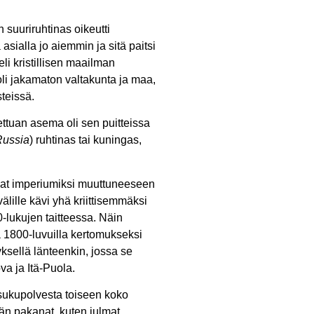
suuriruhtinas oikeutti
 asialla jo aiemmin ja sitä paitsi
eli kristillisen maailman
 oli jakamaton valtakunta ja maa,
teissä.
ettuan asema oli sen puitteissa
Russia
) ruhtinas tai kuningas,
ivat imperiumiksi muuttuneeseen
lille kävi yhä kriittisemmäksi
-lukujen taitteessa. Näin
a 1800-luvuilla kertomukseksi
sellä länteenkin, jossa se
a ja Itä-Puola.
 sukupolvesta toiseen koko
idän pakanat, kuten julmat