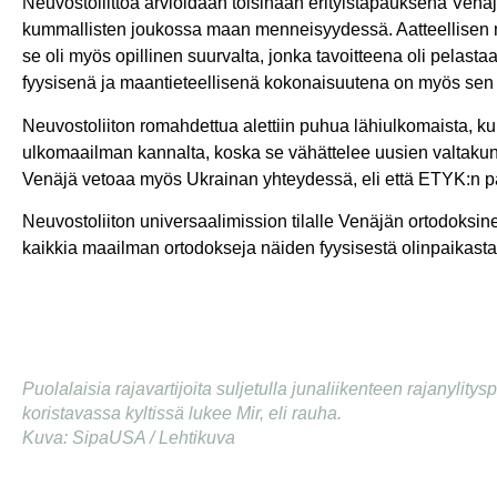
Neuvostoliittoa arvioidaan toisinaan erityistapauksena Venäj
kummallisten joukossa maan menneisyydessä. Aatteellisen mi
se oli myös opillinen suurvalta, jonka tavoitteena oli pela
fyysisenä ja maantieteellisenä kokonaisuutena on myös sen
Neuvostoliiton romahdettua alettiin puhua lähiulkomaista, kun 
ulkomaailman kannalta, koska se vähättelee uusien valtakunti
Venäjä vetoaa myös Ukrainan yhteydessä, eli että ETYK:n päät
Neuvostoliiton universaalimission tilalle Venäjän ortodoksin
kaikkia maailman ortodokseja näiden fyysisestä olinpaikasta r
Puolalaisia rajavartijoita suljetulla junaliikenteen rajanylit
koristavassa kyltissä lukee Mir, eli rauha.
Kuva: SipaUSA / Lehtikuva