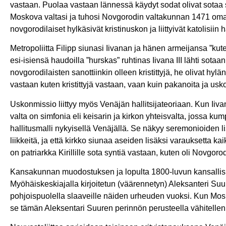
vastaan. Puolaa vastaan lännessä käydyt sodat olivat sotaa s
Moskova valtasi ja tuhosi Novgorodin valtakunnan 1471 om
novgorodilaiset hylkäsivät kristinuskon ja liittyivät katolisi
Metropoliitta Filipp siunasi Iivanan ja hänen armeijansa ”kute
esi-isiensä haudoilla ”hurskas” ruhtinas Iivana III lähti sot
novgorodilaisten sanottiinkin olleen kristittyjä, he olivat hyl
vastaan kuten kristittyjä vastaan, vaan kuin pakanoita ja usk
Uskonmissio liittyy myös Venäjän hallitsijateoriaan. Kun Iiva
valta on simfonia eli keisarin ja kirkon yhteisvalta, jossa k
hallitusmalli nykyisellä Venäjällä. Se näkyy seremonioiden lis
liikkeitä, ja että kirkko siunaa aseiden lisäksi varauksetta k
on patriarkka Kirillille sota syntiä vastaan, kuten oli Novgoro
Kansakunnan muodostuksen ja lopulta 1800-luvun kansallisr
Myöhäiskeskiajalla kirjoitetun (väärennetyn) Aleksanteri Suu
pohjoispuolella slaaveille näiden urheuden vuoksi. Kun Mosko
se tämän Aleksentari Suuren perinnön perusteella vähitellen 