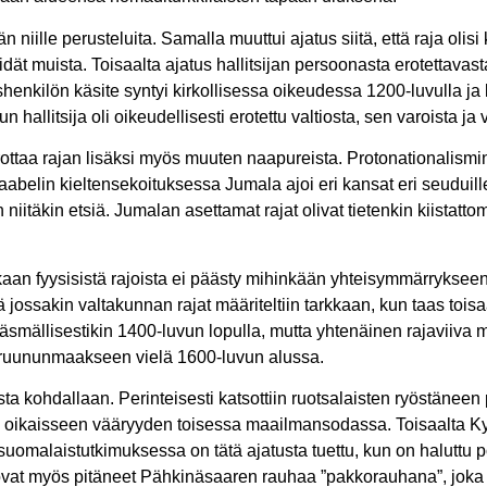
n niille perusteluita. Samalla muuttui ajatus siitä, että raja olis
eidät muista. Toisaalta ajatus hallitsijan persoonasta erotettavast
henkilön käsite syntyi kirkollisessa oikeudessa 1200-luvulla ja 
 hallitsija oli oikeudellisesti erotettu valtiosta, sen varoista ja 
ottaa rajan lisäksi myös muuten naapureista. Protonationalismin p
abelin kieltensekoituksessa Jumala ajoi eri kansat eri seuduille 
iin niitäkin etsiä. Jumalan asettamat rajat olivat tietenkin kiistatto
aan fyysisistä rajoista ei päästy mihinkään yhteisymmärrykse
 jossakin valtakunnan rajat määriteltiin tarkkaan, kun taas toisaal
 täsmällisestikin 1400-luvun lopulla, mutta yhtenäinen rajaviiva 
ruununmaakseen vielä 1600-luvun alussa.
 kohdallaan. Perinteisesti katsottiin ruotsalaisten ryöstäneen
 oikaisseen vääryyden toisessa maailmansodassa. Toisaalta Ky
uomalaistutkimuksessa on tätä ajatusta tuettu, kun on haluttu po
ovat myös pitäneet Pähkinäsaaren rauhaa ”pakkorauhana”, joka ja