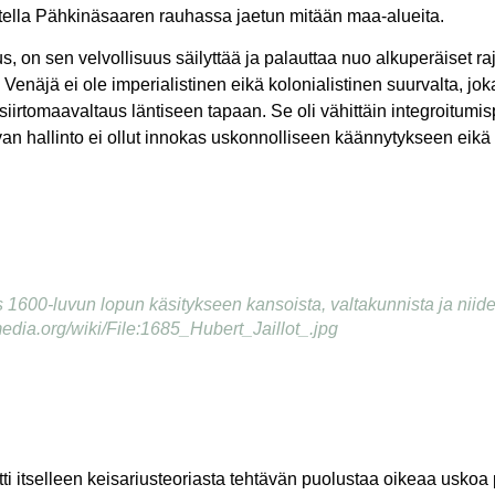
tella Pähkinäsaaren rauhassa jaetun mitään maa-alueita.
, on sen velvollisuus säilyttää ja palauttaa nuo alkuperäiset r
näjä ei ole imperialistinen eikä kolonialistinen suurvalta, joka 
iirtomaavaltaus läntiseen tapaan. Se oli vähittäin integroitumis
ovan hallinto ei ollut innokas uskonnolliseen käännytykseen eikä s
 1600-luvun lopun käsitykseen kansoista, valtakunnista ja niiden
edia.org/wiki/File:1685_Hubert_Jaillot_.jpg
itselleen keisariusteoriasta tehtävän puolustaa oikeaa uskoa 