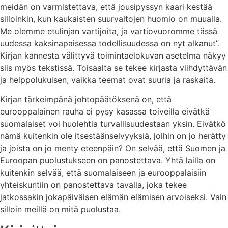
meidän on varmistettava, että jousipyssyn kaari kestää
silloinkin, kun kaukaisten suurvaltojen huomio on muualla.
Me olemme etulinjan vartijoita, ja vartiovuoromme tässä
uudessa kaksinapaisessa todellisuudessa on nyt alkanut”.
Kirjan kannesta välittyvä toimintaelokuvan asetelma näkyy
siis myös tekstissä. Toisaalta se tekee kirjasta viihdyttävän
ja helppolukuisen, vaikka teemat ovat suuria ja raskaita.
Kirjan tärkeimpänä johtopäätöksenä on, että
eurooppalainen rauha ei pysy kasassa toiveilla eivätkä
suomalaiset voi huolehtia turvallisuudestaan yksin. Eivätkö
nämä kuitenkin ole itsestäänselvyyksiä, joihin on jo herätty
ja joista on jo menty eteenpäin? On selvää, että Suomen ja
Euroopan puolustukseen on panostettava. Yhtä lailla on
kuitenkin selvää, että suomalaiseen ja eurooppalaisiin
yhteiskuntiin on panostettava tavalla, joka tekee
jatkossakin jokapäiväisen elämän elämisen arvoiseksi. Vain
silloin meillä on mitä puolustaa.