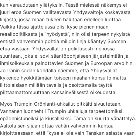
kun varaudutaan yllätyksiin. Tässä mielessä näkemys ei
juuri eroa Suomen vallitsevasta Yhdysvaltoja koskevasta
linjasta, jossa maan tukeen halutaan edelleen luottaa.
Vaikka tässä ajattelussa olisi kyse pienen maan
reaalipolitiikasta ja ”hyödystä”, niin olisi tarpeen nykyistä
entistä vahvemmin pohtia milloin linja kääntyy Suomen
etua vastaan. Yhdysvallat on poliittisesti menossa
suuntaan, joka ei sovi sääntöpohjaiseen järjestelmään ja
ihmisoikeuksia painottavien Suomen ja Euroopan arvoihin.
Jo Iranin sodan kohdalla näemme, että Yhdysvallat
kykenee hyökkäämään toiseen maahan konsultoimatta
liittolaisiaan millään tavalla ja osoittamalla täyttä
piittaamattomuuttaan kansainvälisestä oikeudesta.
Myös Trumpin Grönlanti-uhkailut pitkälti sivuutetaan.
Vanhanen luonnehtii Trumpin uhkailuja tarpeettomiksi,
epäonnistuneiksi ja kiusallisiksi. Tämä on suurta vähättelyä.
Aaltola sen sijaan ottaa vähän vahvemmin kantaa
kirjoittaessaan, että ”kyse ei ole vain Tanskan asiasta vaan