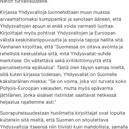
Naton turvallisuudelle.
Kirjassa Yhdysvaltoja luonnehditaan muun muassa
arvaamattomaksi kumppaniksi ja sanotaan ääneen, että
Yhdysvaltojen apuun ei enää voida varmasti luottaa.
Kirjoittajat myös pohtivat Yhdysvaltojen ja Euroopan
välistä keskinäisriippuvuutta ja sopivia tapoja hallita sitä.
Vanhanen kirjoittaa, että ”Suomessa on oltava avointa ja
rehellistä keskustelua siitä, mitä Yhdysvallat-suhde
merkitsee. On vältettävä sekä kritiikittömyyttä että
perusteetonta epäluuloa”. Tästä olen täysin samaa mieltä,
sillä kuten kirjassa todetaan, Yhdysvallat on Suomelle
kaksiteräinen miekka: ”Se on voima, joka voi turvata koko
Pohjois-Euroopan vakauden, mutta myös epävarma
jättiläinen, jonka sisäiset ristiriidat saattavat hetkessä
heijastua rajallemme asti.”
Suorapuheisuudestaan huolimatta kirjoittajat ovat lopulta
kuitenkin sitä mieltä, että Suomen on sitoutettava
Yhdysvaltoja itseensä niin tiiviisti kuin mahdollista, samalla