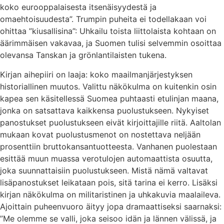
koko eurooppalaisesta itsenäisyydestä ja
omaehtoisuudesta”. Trumpin puheita ei todellakaan voi
ohittaa ”kiusallisina”: Uhkailu toista liittolaista kohtaan on
äärimmäisen vakavaa, ja Suomen tulisi selvemmin osoittaa
olevansa Tanskan ja grönlantilaisten tukena.
Kirjan aihepiiri on laaja: koko maailmanjärjestyksen
historiallinen muutos. Valittu näkökulma on kuitenkin osin
kapea sen käsitellessä Suomea puhtaasti etulinjan maana,
jonka on satsattava kaikkensa puolustukseen. Nykyiset
panostukset puolustukseen eivät kirjoittajille riitä. Aaltolan
mukaan kovat puolustusmenot on nostettava neljään
prosenttiin bruttokansantuotteesta. Vanhanen puolestaan
esittää muun muassa verotulojen automaattista osuutta,
joka suunnattaisiin puolustukseen. Mistä nämä valtavat
lisäpanostukset leikataan pois, sitä tarina ei kerro. Lisäksi
kirjan näkökulma on militaristinen ja uhkakuvia maalaileva.
Ajoittain puheenvuoro äityy jopa dramaattiseksi saarnaksi:
”Me olemme se valli, joka seisoo idän ja lännen välissä, ja