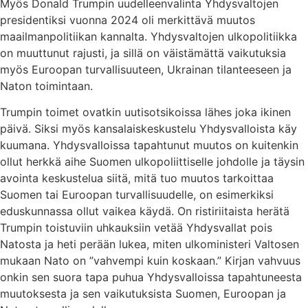
Myös Donald Trumpin uudelleenvalinta Yhdysvaltojen
presidentiksi vuonna 2024 oli merkittävä muutos
maailmanpolitiikan kannalta. Yhdysvaltojen ulkopolitiikka
on muuttunut rajusti, ja sillä on väistämättä vaikutuksia
myös Euroopan turvallisuuteen, Ukrainan tilanteeseen ja
Naton toimintaan.
Trumpin toimet ovatkin uutisotsikoissa lähes joka ikinen
päivä. Siksi myös kansalaiskeskustelu Yhdysvalloista käy
kuumana. Yhdysvalloissa tapahtunut muutos on kuitenkin
ollut herkkä aihe Suomen ulkopoliittiselle johdolle ja täysin
avointa keskustelua siitä, mitä tuo muutos tarkoittaa
Suomen tai Euroopan turvallisuudelle, on esimerkiksi
eduskunnassa ollut vaikea käydä. On ristiriitaista herätä
Trumpin toistuviin uhkauksiin vetää Yhdysvallat pois
Natosta ja heti perään lukea, miten ulkoministeri Valtosen
mukaan Nato on ”vahvempi kuin koskaan.” Kirjan vahvuus
onkin sen suora tapa puhua Yhdysvalloissa tapahtuneesta
muutoksesta ja sen vaikutuksista Suomen, Euroopan ja