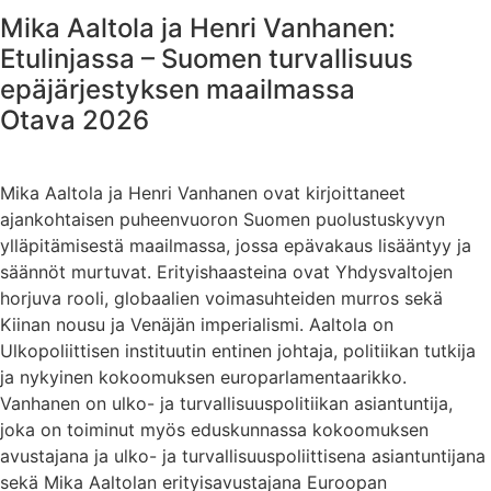
Mika Aaltola ja Henri Vanhanen:
Etulinjassa – Suomen turvallisuus
epäjärjestyksen maailmassa
Otava 2026
Mika Aaltola ja Henri Vanhanen ovat kirjoittaneet
ajankohtaisen puheenvuoron Suomen puolustuskyvyn
ylläpitämisestä maailmassa, jossa epävakaus lisääntyy ja
säännöt murtuvat. Erityishaasteina ovat Yhdysvaltojen
horjuva rooli, globaalien voimasuhteiden murros sekä
Kiinan nousu ja Venäjän imperialismi. Aaltola on
Ulkopoliittisen instituutin entinen johtaja, politiikan tutkija
ja nykyinen kokoomuksen europarlamentaarikko.
Vanhanen on ulko- ja turvallisuuspolitiikan asiantuntija,
joka on toiminut myös eduskunnassa kokoomuksen
avustajana ja ulko- ja turvallisuuspoliittisena asiantuntijana
sekä Mika Aaltolan erityisavustajana Euroopan