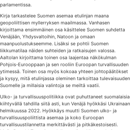
parlamentissa.
Kirja tarkastelee Suomen asemaa etulinjan maana
geopoliittisen myllerryksen maailmassa. Vanhasen
kirjoittama ensimmäinen osa käsittelee Suomen suhdetta
Venäjään, Yhdysvaltoihin, Natoon ja omaan
maanpuolustukseemme. Lisäksi se pohtii Suomen
liikkumatilaa näiden suhteiden ja ratkaisujen valossa.
Aaltolan kirjoittama toinen osa laajentaa näkökulman
Pohjois-Eurooppaan ja sen rooliin Euroopan turvallisuuden
ytimessä. Toinen osa myös kokoaa yhteen johtopäätökset
ja kysyy, mitä etulinjassa oleminen tarkoittaa tulevaisuuden
Suomelle ja millaisia valintoja se meiltä vaatii.
Ulko- ja turvallisuuspolitiikka ovat puhuttaneet suomalaisia
kiihtyvällä tahdilla siitä asti, kun Venäjä hyökkäsi Ukrainaan
helmikuussa 2022. Hyökkäys muutti Suomen ulko- ja
turvallisuuspoliittista asemaa ja koko Euroopan
turvallisuustilannetta merkittävästi ja pitkäkestoisesti.