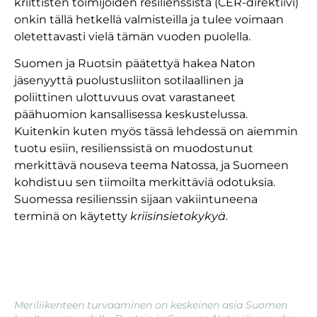
kriittisten toimijoiden resilienssistä (CER-direktiivi)
onkin tällä hetkellä valmisteilla ja tulee voimaan
oletettavasti vielä tämän vuoden puolella.
Suomen ja Ruotsin päätettyä hakea Naton
jäsenyyttä puolustusliiton sotilaallinen ja
poliittinen ulottuvuus ovat varastaneet
päähuomion kansallisessa keskustelussa.
Kuitenkin kuten myös tässä lehdessä on aiemmin
tuotu esiin, resilienssistä on muodostunut
merkittävä nouseva teema Natossa, ja Suomeen
kohdistuu sen tiimoilta merkittäviä odotuksia.
Suomessa resilienssin sijaan vakiintuneena
terminä on käytetty
kriisinsietokykyä.
Meriliikenteen turvaaminen on keskeinen asia Suomen