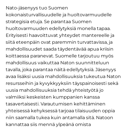
Nato-jäsenyys tuo Suomen
kokonaisturvallisuudelle ja huoltovarmuudelle
strategisia etuja. Se parantaa Suomen
huoltovarmuuden edellytyksiä monella tapaa.
Erityisesti haavoittuvat yhteydet mantereelle ja
siitä eteenpäin ovat paremmin turvattavissa, ja
mahdollisuudet saada täydentävää apua kriisin
koittaessa paranevat. Suomelle tarjoutuu myös
mahdollisuus vaikuttaa Naton suunnitteluun
tavalla, joka parantaa näitä edellytyksiä. Jäsenyys
avaa lisäksi uusia mahdollisuuksia tukeutua Naton
resursseihin ja kyvykkyyksiin täyspainoisesti sekä
uusia mahdollisuuksia tehdä yhteistyötä jo
valmiiksi keskeisten kumppanien kanssa
tasavertaisesti. Varautumisen kehittäminen
yhteisessä kehyksessä tarjoaa tilaisuuden oppia
niin saamalla tukea kuin antamalla sitä. Natoon
kannattaa siis mennä ylpeänä omista