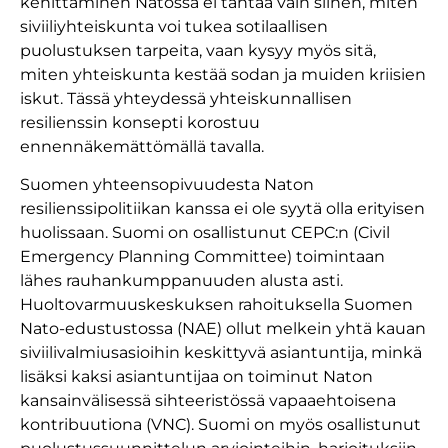
kehittäminen Natossa ei tähtää vain siihen, miten
siviiliyhteiskunta voi tukea sotilaallisen
puolustuksen tarpeita, vaan kysyy myös sitä,
miten yhteiskunta kestää sodan ja muiden kriisien
iskut. Tässä yhteydessä yhteiskunnallisen
resilienssin konsepti korostuu
ennennäkemättömällä tavalla.
Suomen yhteensopivuudesta Naton
resilienssipolitiikan kanssa ei ole syytä olla erityisen
huolissaan. Suomi on osallistunut CEPC:n (Civil
Emergency Planning Committee) toimintaan
lähes rauhankumppanuuden alusta asti.
Huoltovarmuuskeskuksen rahoituksella Suomen
Nato-edustustossa (NAE) ollut melkein yhtä kauan
siviilivalmiusasioihin keskittyvä asiantuntija, minkä
lisäksi kaksi asiantuntijaa on toiminut Naton
kansainvälisessä sihteeristössä vapaaehtoisena
kontribuutiona (VNC). Suomi on myös osallistunut