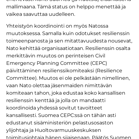
mallimaana. Tämä status on helppo menettää ja
vaikea saavuttaa uudelleen.
Yhteistyön koordinointi on myös Natossa
muutoksessa. Samalla kuin odotukset resilienssin
toimeenpanosta ja sen mitattavuudesta nousevat,
Nato kehittää organisaatiotaan. Resilienssin osalta
merkittävin muutos on perinteisen Civil
Emergency Planning Committee (CEPC)
päivittäminen resilienssikomiteaksi (Resilience
Committee). Muutos ei ole pelkästään nimellinen,
vaan Nato olettaa jäsenmaiden nimittävän
komiteaan tahon, joka edustaa koko kansallisen
resilienssin kenttää ja jolla on mandaatti
koordinoida yhdessä sovitut tavoitteet
kansallisesti. Suomea CEPC:ssä on tähän asti
edustanut sisäministeriön pelastusosaston
ylijohtaja ja Huoltovarmuuskeskuksen
toimitusjohtaja hänen sijaisenaan. Päätös Suomen