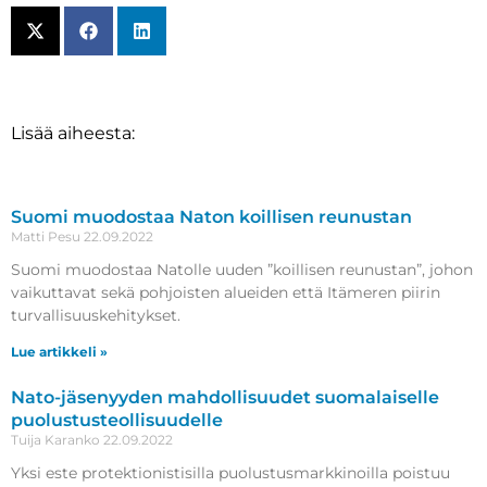
Lisää aiheesta:
Suomi muodostaa Naton koillisen reunustan
Matti Pesu
22.09.2022
Suomi muodostaa Natolle uuden ”koillisen reunustan”, johon
vaikuttavat sekä pohjoisten alueiden että Itämeren piirin
turvallisuuskehitykset.
Lue artikkeli »
Nato-jäsenyyden mahdollisuudet suomalaiselle
puolustusteollisuudelle
Tuija Karanko
22.09.2022
Yksi este protektionistisilla puolustusmarkkinoilla poistuu