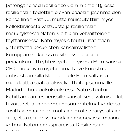
(Strengthened Resilience Commitment), jossa
resilienssin todettiin olevan pääosin jäsenmaiden
kansallinen vastuu, mutta muistutettiin myös
kollektiivisesta vastuusta ja resilienssin
merkityksestä Naton 3. artiklan velvoitteiden
täyttämisessä. Nato myös sitoutui lisäämään
yhteistyötä keskeisten kansainvälisten
kumppanien kanssa resilienssin alalla ja
peräänkuulutti yhteistyötä erityisesti EU:n kanssa.
CER-direktiivin myötä tämä tarve korostuu
entisestään, sillä Natolla ei ole EU:n kaltaista
mandaattia säätää lakivelvoitteita jäsenmaille.
Madridin huippukokouksessa Nato sitoutui
kehittämään resilienssille kansallisesti valmistellut
tavoitteet ja toimeenpanosuunnitelmat yhdessä
sovittavien raamien mukaan. Ei ole epäilystäkään
siitä, että resilienssi nähdään enenevässä määrin
yhtenä Naton peruspilareista. Resilienssin