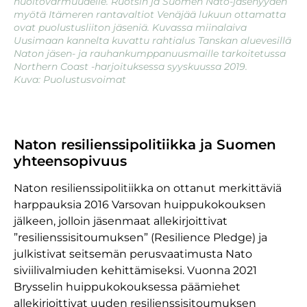
huoltovarmuudelle. Ruotsin ja Suomen Nato-jäsenyyden
myötä Itämeren rantavaltiot Venäjää lukuun ottamatta
ovat puolustusliiton jäseniä. Kuvassa miinalaiva
Uusimaan kannelta kuvattu rahtialus Tanskan aluevesillä
Naton jäsen- ja rauhankumppanuusmaille tarkoitetussa
Northern Coast -harjoituksessa syyskuussa 2019.
Kuva: Puolustusvoimat
Naton resilienssipolitiikka ja Suomen
yhteensopivuus
Naton resilienssipolitiikka on ottanut merkittäviä
harppauksia 2016 Varsovan huippukokouksen
jälkeen, jolloin jäsenmaat allekirjoittivat
”resilienssisitoumuksen” (Resilience Pledge) ja
julkistivat seitsemän perusvaatimusta Nato
siviilivalmiuden kehittämiseksi. Vuonna 2021
Brysselin huippukokouksessa päämiehet
allekirjoittivat uuden resilienssisitoumuksen