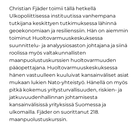
Christian Fjäder toimii tällä hetkellä
Ulkopoliittisessa instituutissa vanhempana
tutkijana keskittyen tutkimuksessa lähinnä
geoekonomiaan ja resilienssiin. Hän on aiemmin
toiminut Huoltovarmuuskeskuksessa
suunnittelu- ja analyysiosaston johtajana ja siinä
roolissa myös valtakunnallisten
maanpuolustuskurssien huoltovarmuuden
pääopettajana. Huoltovarmuuskeskuksessa
hänen vastuulleen kuuluivat kansainväliset asiat
mukaan lukien Nato-yhteistyö. Hänellä on myös
pitkä kokemus yritysturvallisuuden, riskien- ja
jatkuvuudenhallinnan johtamisesta
kansainvälisissä yrityksissä Suomessa ja
ulkomailla. Fjäder on suorittanut 218.
maanpuolustuskurssin.