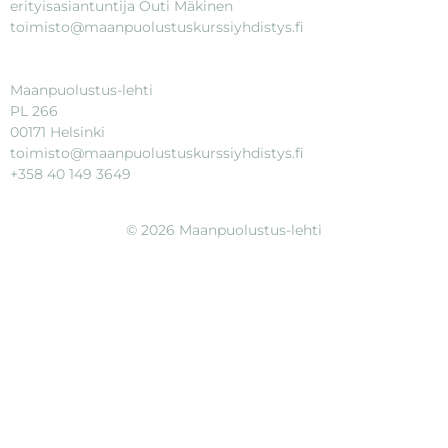
erityisasiantuntija Outi Mäkinen
toimisto@maanpuolustuskurssiyhdistys.fi
Maanpuolustus-lehti
PL 266
00171 Helsinki
toimisto@maanpuolustuskurssiyhdistys.fi
+358 40 149 3649
© 2026 Maanpuolustus-lehti