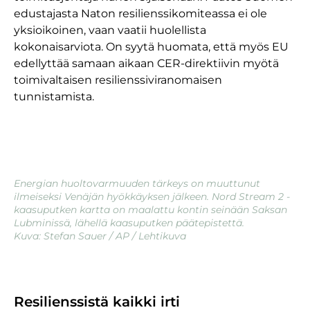
edustajasta Naton resilienssikomiteassa ei ole
yksioikoinen, vaan vaatii huolellista
kokonaisarviota. On syytä huomata, että myös EU
edellyttää samaan aikaan CER-direktiivin myötä
toimivaltaisen resilienssiviranomaisen
tunnistamista.
Energian huoltovarmuuden tärkeys on muuttunut
ilmeiseksi Venäjän hyökkäyksen jälkeen. Nord Stream 2 -
kaasuputken kartta on maalattu kontin seinään Saksan
Lubminissä, lähellä kaasuputken päätepistettä.
Kuva: Stefan Sauer / AP / Lehtikuva
Resilienssistä kaikki irti