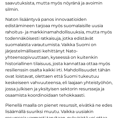
saavutuksista, mutta myös nöyränä ja avoimin
silmin.
Naton lisääntyvä panos innovaatioiden
edistämineen tarjoaa myös suomalaisille uusia
rahoitus- ja markkinamahdollisuuksia, mutta myös
todennäköisesti ratkaisuja, jotka edistävät
suomalaista varautumista. Vaikka Suomi on
järjestelmällisesti kehittänyt Nato-
yhteensopivuuttaan, kyseessä on kuitenkin
historiallinen tilaisuus, josta kannattaa ottaa myös
resilienssin osalta kaikki irti. Mahdollisuudet tähän
ovat loistavat, olettaen että Suomi tukeutuu
keskeiseen vahvuuteensa, eli laajaan yhteistyöhön,
jossa julkisen ja yksityisen sektorin resursseja ja
osaamista koordinoidaan tehokkaasti.
Pienellä maalla on pienet resurssit, eivätkä ne edes
lisäämällä suuriksi muutu. Vaikka uusiakin
resursseja varmasti tarvitaan, nykyisistä voi ottaa