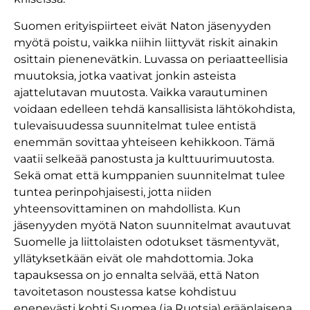
Suomen erityispiirteet eivät Naton jäsenyyden
myötä poistu, vaikka niihin liittyvät riskit ainakin
osittain pienenevätkin. Luvassa on periaatteellisia
muutoksia, jotka vaativat jonkin asteista
ajattelutavan muutosta. Vaikka varautuminen
voidaan edelleen tehdä kansallisista lähtökohdista,
tulevaisuudessa suunnitelmat tulee entistä
enemmän sovittaa yhteiseen kehikkoon. Tämä
vaatii selkeää panostusta ja kulttuurimuutosta.
Sekä omat että kumppanien suunnitelmat tulee
tuntea perinpohjaisesti, jotta niiden
yhteensovittaminen on mahdollista. Kun
jäsenyyden myötä Naton suunnitelmat avautuvat
Suomelle ja liittolaisten odotukset täsmentyvät,
yllätyksetkään eivät ole mahdottomia. Joka
tapauksessa on jo ennalta selvää, että Naton
tavoitetason noustessa katse kohdistuu
enenevästi kohti Suomea (ja Ruotsia) eräänlaisena