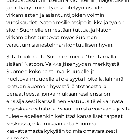
puolustussuunnittelun arviointeihin, harjoituksiin
ja eri työryhmien työskentelyyn useiden
virkamiesten ja asiantuntijoiden voimin
vuosikaudet. Naton resilienssipolitiikka ja työ on
siten Suomelle ennestään tuttua, ja Naton
virkamiehet tuntevat myös Suomen
varautumisjärjestelmän kohtuullisen hyvin.
Siitä huolimatta Suomi ei mene ”heittämällä
sisään” Natoon. Vaikka jäsenyyden merkitystä
Suomen kokonaisturvallisuudelle ja
huoltovarmuudelle ei ole syytä liioitella, lähinnä
johtuen Suomen hyvästä lähtötasosta ja
periaatteesta, jonka mukaan resilienssi on
ensisijaisesti kansallinen vastuu, sitä ei kannata
myöskään vähätellä. Varautumista voidaan – ja sitä
tulee – edelleenkin kehittää kansalliset tarpeet
keskiössä, eikä mikään estä Suomea
kasvattamasta kykyään toimia omavaraisesti
kriiseissä.