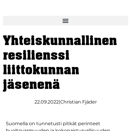
Yhteiskunnallinen
resilienssi
liittokunnan
jäsenenä
22.09.2022
|
Christian Fjäder
Suomella on tunnetusti pitkät perinteet
huoltovarmuuden ja kokonaisturvallisuuden