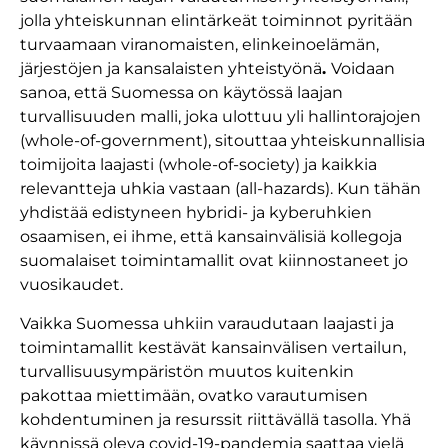
jolla yhteiskunnan elintärkeät toiminnot pyritään
turvaamaan viranomaisten, elinkeinoelämän,
järjestöjen ja kansalaisten yhteistyönä
.
Voidaan
sanoa, että Suomessa on käytössä laajan
turvallisuuden malli, joka ulottuu yli hallintorajojen
(whole-of-government), sitouttaa yhteiskunnallisia
toimijoita laajasti (whole-of-society) ja kaikkia
relevantteja uhkia vastaan (all-hazards). Kun tähän
yhdistää edistyneen hybridi- ja kyberuhkien
osaamisen, ei ihme, että kansainvälisiä kollegoja
suomalaiset toimintamallit ovat kiinnostaneet jo
vuosikaudet.
Vaikka Suomessa uhkiin varaudutaan laajasti ja
toimintamallit kestävät kansainvälisen vertailun,
turvallisuusympäristön muutos kuitenkin
pakottaa miettimään, ovatko varautumisen
kohdentuminen ja resurssit riittävällä tasolla. Yhä
käynnissä oleva covid-19-pandemia saattaa vielä