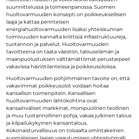
suunnittelussa ja toimeenpanossa. Suomen
huoltovarmuuden konsepti on poikkeuksellisen
laaja ja kattaa perinteisen
energiahuoltovarmuuden lisäksi yhteiskunnan
toimivuuden kannalta kriittisiä infrastruktuureja,
tuotannon ja palvelut. Huoltovarmuuden
tavoitteena on taata väestön, talouselämän ja
maanpuolustuksen välttämättömät perustarpeet
vakavissa häiriötilanteissa ja poikkeusoloissa.
Huoltovarmuuden pohjimmainen tavoite on, että
vakavimmat poikkeusolot voidaan hoitaa
kansallisin toimenpitein. Kansallisen
huoltovarmuuden lähtökohtina ovat
kansainväliset markkinat, monipuolinen teollinen
ja muu tuotannollinen pohja, vakaa julkinen talous
ja kilpailukykyinen kansantalous.
Kokonaisturvallisuus on toisaalta omintakeinen
suomalainen laajan varautumisen yhteistyömalli,