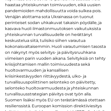
haastaa yhteiskunnan toimivuuden, eikä uusien
pandemioiden mahdollisuutta voida sulkea pois.
Venäjän aloittama sota Ukrainassa on tuonut
perinteiset sodan uhkakuvat takaisin pöydälle, ja
kasvava huoli ilmastonmuutoksen vaikutuksista
yhteiskunnan turvallisuudelle on herättänyt
keskustelua siitä, tulisiko siihen varautua
kokonaisvaltaisemmin. Huoli varautumisen tasosta
on näkynyt myös selvitys- ja päivitysruuhkana
viimeisen parin vuoden aikana. Selvityksiä on tehty
kriisijohtamisen mallin toimivuudesta sekä
huoltovarmuuden ja kansallisen
kriisinkestävyyden riittävyydestä, ulko- ja
turvallisuuspoliittinen selonteko on päivitetty,
selonteko huoltovarmuudesta ja yhteiskunnan
turvallisuusstrategian päivitys ovat työn alla.
Suomen lisäksi myös EU on terästämässä otettaan
resilienssistä. Euroopan komission direktiiviesitys