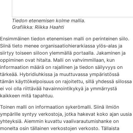
Tiedon etenemisen kolme mallia.
Grafiikka: Riikka Haahti
Ensimmäinen tiedon etenemisen malli on perinteinen siilo.
Siinä tieto menee organisaatiohierarkiassa ylös–alas ja
siirtyy toiseen siiloon ylemmällä portaalla. Jakaminen ja
oppiminen ovat hitaita. Malli on vahvimmillaan, kun
informaation määrä on rajallinen ja tiedon säilyvyys on
tärkeää. Hybridiuhkissa ja muuttuvassa ympäristössä
tämän käyttökelpoisuus on rajoitettu, sillä yhdessä siilossa
ei voi olla riittävää havainnointikykyä ja ymmärrystä
kaikkeen mitä tapahtuu.
Toinen malli on informaation sykerömalli. Siinä ilmiön
ympärille syntyy verkostoja, jotka hakevat koko ajan uusia
yhteyksiä. Aiemmin kuvattu vaalivarautumishanke on
monelta osin tällainen verkostojen verkosto. Tällaista