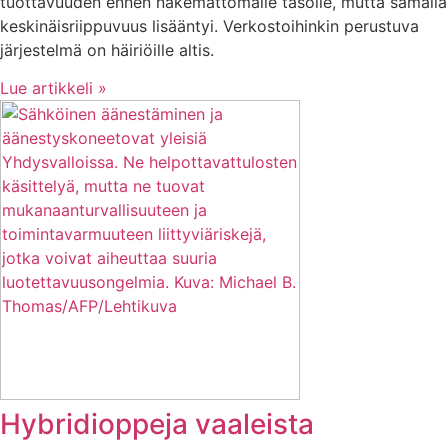
tuottavuuden ennen näkemättömälle tasolle, mutta samalla
keskinäisriippuvuus lisääntyi. Verkostoihinkin perustuva
järjestelmä on häiriöille altis.
Lue artikkeli »
Hybridioppeja vaaleista