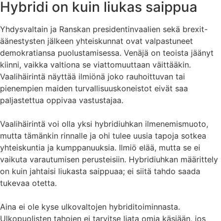
Hybridi on kuin liukas saippua
Yhdysvaltain ja Ranskan presidentinvaalien sekä brexit-
äänestysten jälkeen yhteiskunnat ovat valpastuneet
demokratiansa puolustamisessa. Venäjä on teoista jäänyt
kiinni, vaikka valtiona se viattomuuttaan väittääkin.
Vaalihäirintä näyttää ilmiönä joko rauhoittuvan tai
pienempien maiden turvallisuuskoneistot eivät saa
paljastettua oppivaa vastustajaa.
Vaalihäirintä voi olla yksi hybridiuhkan ilmenemismuoto,
mutta tämänkin rinnalle ja ohi tulee uusia tapoja sotkea
yhteiskuntia ja kumppanuuksia. Ilmiö elää, mutta se ei
vaikuta varautumisen perusteisiin. Hybridiuhkan määrittely
on kuin jahtaisi liukasta saippuaa; ei siitä tahdo saada
tukevaa otetta.
Aina ei ole kyse ulkovaltojen hybriditoiminnasta.
Ulkopuolisten tahojen ei tarvitse liata omia käsiään, jos