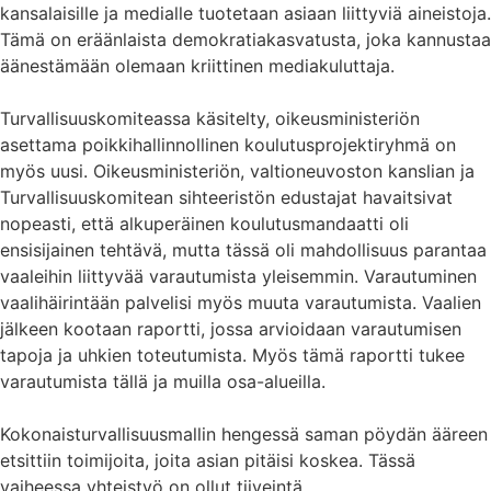
kansalaisille ja medialle tuotetaan asiaan liittyviä aineistoja.
Tämä on eräänlaista demokratiakasvatusta, joka kannustaa
äänestämään olemaan kriittinen mediakuluttaja.
Turvallisuuskomiteassa käsitelty, oikeusministeriön
asettama poikkihallinnollinen koulutusprojektiryhmä on
myös uusi. Oikeusministeriön, valtioneuvoston kanslian ja
Turvallisuuskomitean sihteeristön edustajat havaitsivat
nopeasti, että alkuperäinen koulutusmandaatti oli
ensisijainen tehtävä, mutta tässä oli mahdollisuus parantaa
vaaleihin liittyvää varautumista yleisemmin. Varautuminen
vaalihäirintään palvelisi myös muuta varautumista. Vaalien
jälkeen kootaan raportti, jossa arvioidaan varautumisen
tapoja ja uhkien toteutumista. Myös tämä raportti tukee
varautumista tällä ja muilla osa-alueilla.
Kokonaisturvallisuusmallin hengessä saman pöydän ääreen
etsittiin toimijoita, joita asian pitäisi koskea. Tässä
vaiheessa yhteistyö on ollut tiiveintä