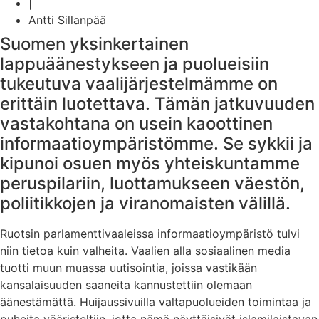
|
Antti Sillanpää
Suomen yksinkertainen
lappuäänestykseen ja puolueisiin
tukeutuva vaalijärjestelmämme on
erittäin luotettava. Tämän jatkuvuuden
vastakohtana on usein kaoottinen
informaatioympäristömme. Se sykkii ja
kipunoi osuen myös yhteiskuntamme
peruspilariin, luottamukseen väestön,
poliitikkojen ja viranomaisten välillä.
Ruotsin parlamenttivaaleissa informaatioympäristö tulvi
niin tietoa kuin valheita. Vaalien alla sosiaalinen media
tuotti muun muassa uutisointia, joissa vastikään
kansalaisuuden saaneita kannustettiin olemaan
äänestämättä. Huijaussivuilla valtapuolueiden toimintaa ja