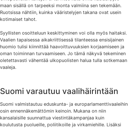
maan sisällä on tarpeeksi monta valmiina sen tekemään.
Ruotsissa nähtiin, kuinka vääristelyjen takana ovat usein
kotimaiset tahot.
Syyllisten osoitteluun keskittyminen voi olla myös haitaksi.
Vaalien tapaisessa aikakriittisessä tilanteessa ensisijainen
huomio tulisi kiinnittää haavoittuvuuksien korjaamiseen ja
oman toiminnan turvaamiseen. Jo tämä näkyvä tekeminen
oletettavasti vähentää ulkopuolisten halua tulla sotkemaan
vaaleja.
Suomi varautuu vaalihäirintään
Suomi valmistautuu eduskunta- ja europarlamenttivaaleihin
osin ennennäkemättömin keinoin. Mukana on niin
kansalaisille suunnattua viestintäkampanjaa kuin
koulutusta puolueille, poliitikoille ja virkamiehille. Lisäksi