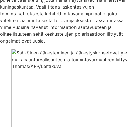
puheita vääristeltiin, jotta nämä näyttäisivät islamilaistavan
kuningaskuntaa. Vaali-iltana laskentasivujen
toimintakatkoksesta kehitettiin kuvamanipulaatio, joka
valehteli laajamittaisesta tuloshuijauksesta. Tässä mitassa
viime vuosina havaitut informaation saatavuuteen ja
oikeellisuuteen sekä keskustelujen polarisaatioon liittyvät
ongelmat ovat uusia.