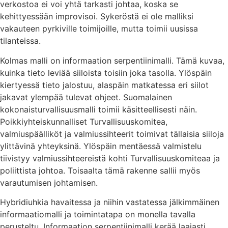
verkostoa ei voi yhtä tarkasti johtaa, koska se
kehittyessään improvisoi. Sykeröstä ei ole malliksi
vakauteen pyrkiville toimijoille, mutta toimii uusissa
tilanteissa.
Kolmas malli on informaation serpentiinimalli. Tämä kuvaa,
kuinka tieto leviää siiloista toisiin joka tasolla. Ylöspäin
kiertyessä tieto jalostuu, alaspäin matkatessa eri siilot
jakavat ylempää tulevat ohjeet. Suomalainen
kokonaisturvallisuusmalli toimii käsitteellisesti näin.
Poikkiyhteiskunnalliset Turvallisuuskomitea,
valmiuspäälliköt ja valmiussihteerit toimivat tällaisia siiloja
ylittävinä yhteyksinä. Ylöspäin mentäessä valmistelu
tiivistyy valmiussihteereistä kohti Turvallisuuskomiteaa ja
poliittista johtoa. Toisaalta tämä rakenne sallii myös
varautumisen johtamisen.
Hybridiuhkia havaitessa ja niihin vastatessa jälkimmäinen
informaatiomalli ja toimintatapa on monella tavalla
perusteltu. Informaation serpentiinimalli kerää laajasti