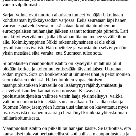
varsin vilpittömästi.
Sarjan ydintä ovat nuorten aikuisten tunteet Venäjän Ukrainaan
kohdistaman hyökkäyssodan varjossa. Eeliä seurataan läpi hänen
varusmiespalveluksensa, missä sotaan kouluttautuminen on
eurooppalaisen rauhanajan jälkeen saanut totisempia piirteitä. Lari
on aktiivireserviläinen, jolla Ukrainan tilanne menee syvälle ihon
alle. Kolmikymppinen Nikki rakennekynsineen ei ole ehkä
tyypillisin survivalisti. Hän opettelee ja varustautuu selviytymään
yksin metsässä siltä varalta, että Suomeen tulee sota.
Suomalaisten maanpuolustustahto on kyselyillä mitattuna ollut
pitkään korkea ja kohonnut entisestään täysimittaisen Ukrainan
sodan myötä. Sota on konkretisoinut uinuneet uhat ja pelot monien
suomalaisten mielissä. Hakeutuminen vapaaehtoisen
maanpuolustuksen kursseille on lisääntynyt räjähdysmäisesti ja
asevelvollisuuden kannatus on noussut. Kasvavista
puolustusbudjeteista vallitsee varsin laaja yksimielisyys, vaikka
valtion menokuria kiristetään samaan aikaan. Toisaalta sodan ja
Suomen Nato-jäsenyyden luoma uusi tilanne on kasvattanut myös
ns. reservistä eroajien määriä ja herättänyt kritiikkiä yhteiskunnan
militarisoitumisesta.
Maanpuolustustahto on pitkälti rauhanajan käsite. Se tarkoittaa, että
kansalaiset tukevat periaatteellisesti sotilaallista maanpuolustusta ja