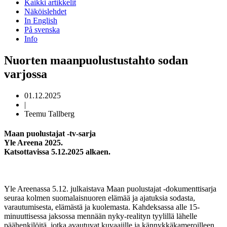
Kaikki artikkelit
Näköislehdet
In English
På svenska
Info
Nuorten maanpuolustustahto sodan
varjossa
01.12.2025
|
Teemu Tallberg
Maan puolustajat -tv-sarja
Yle Areena 2025.
Katsottavissa 5.12.2025 alkaen.
Yle Areenassa 5.12. julkaistava Maan puolustajat -dokumenttisarja
seuraa kolmen suomalaisnuoren elämää ja ajatuksia sodasta,
varautumisesta, elämästä ja kuolemasta. Kahdeksassa alle 15-
minuuttisessa jaksossa mennään nyky-realityn tyylillä lähelle
päähenkilöitä, jotka avautuvat kuvaajille ja kännykkäkameroilleen