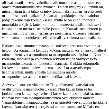
olisivat sotatilanteessa valmiita osallistumaan maanpuolustukseen
omien mahdollisuuksiensa mukaan. Toinen kysymys kuitenkin on,
missä määrin tämä tahto kääntyy toiminnaksi rauhan- ja erityisesti
mahdollisen sodan aikana. Sodan ajan joukkojen taistelutahdon
pohja rakennetaan koulutuksessa, mutta se on kiinni monesta
muustakin tekijästä, kuten konfliktin luonteesta ja sijainnista sekä
kansakunnan tuesta taisteleville joukoille. Kansalaisten tahtoon ja
mielipiteisiin pyrittäisiin erilaisissa aseellisissa kriiseissä varmasti
vaikuttamaan moninkertaisella voimalla verrattuna rauhanaikaan.
Nuorten osallistuminen maanpuolustukseen perustuu arvoihin ja
tietoon. Arvomaailma kehittyy kotona, mutta myös yhteiskunnalliset
toimet rakentavat asennoitumista maanpuolustusta kohtaan. Nuorille
koulusta, mediasta ja kolmannen sektorin kautta välittyvä tieto
maanpuolustuksesta on tutkitusti hajanaista. Kaikkia sukupuolia
koskevat kutsunnat tulevat olemaan askel tasa-arvoisempaan
tiedonsaantiin, mutta yhdellä tilaisuudella nuorten
maanpuolustusosaaminen tuskin radikaalisti kasvaa.
Asevelvollisuus on yhä tärkein ”käyttöliittymä” kansalaisten
osallistumiselle maanpuolustukseen. Niin kauan kuin se tai
jonkinlainen kansalaispalvelus ei koske kaikkia suomalaisia, muut
kanavat toteuttaa maanpuolustustahtoa ovat erityisen tärkeitä.
Vapaaehtoinen maanpuolustus ja sen järjestöt voivat toimia herkkänä
korvana kansalaisten, ja erityisesti nuorten suuntaan: Millaiseen