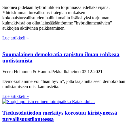
Suomea pidetään hybridiuhkien torjunnassa edelläkävijänä.
Yhteiskunnan turvallisuusstrategian mukaisen
kokonaisturvallisuuden hallintamallin lisäksi yksi torjunnan
kulmakivistä on ollut lainsäädäntömme ”hybridinmentävien”
aukkojen aktiivinen paikkaaminen.
Lue artikkeli »
Suomalainen demokratia rapistuu ilman rohkeaa
uudistamista
Veera Heinonen & Hannu-Pekka Ikäheimo
02.12.2021
Demokratiamme voi ”liian hyvin”, jotta laajamittaiseen demokratian
uudistamiseen olisi kannusteita.
Lue artikkeli »
Tiedustelutiedon merkitys korostuu kiristyneessä
turvallisuustilanteessa