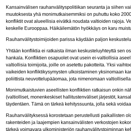
Kansainvälisen rauhanvälityspolitiikan seuranta ja siihen va
muutoksesta yhä monimutkaisemmiksi on puhuttu koko 2000-lu
konfliktit ovat alueellisia eivätkä noudata valtioiden rajoja
keskelle Eurooppaa. Häikäilemätön hyökkäys on karu muistutus
Rauhanvälitystoimijoiden parissa käydään paljon keskustelua
Yhtään konfliktia ei ratkaista ilman keskusteluyhteyttä sen 
hankala. Konfliktien osapuolet ovat usein ei-valtiollisia aseelli
valtiollisia toimijoita, joille on asetettu pakotteita. Yksi va
vaikeiden konfliktikysymysten ulkoistaminen yksinomaan kansal
poliittista neuvottelupääomaa, jota nimenomaan valtiollisella 
Monimutkaistuvien aseellisten konfliktien ratkaisun onkin nä
(valtiolliset, monenkeskiset hallitustenväliset järjestöt, kansa
täydentäen. Tämä on tärkeä kehityssuunta, jolla sekä voidaan 
Rauhanvälityksessä korostetaan perustellusti paikallisten ol
rakenteiden ja laajempien kansainvälisten verkostojen kokon
tärkeä voimavara ulkoministeriön rauhanvälitystoiminnan ke