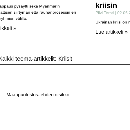
kriisin
aappaus pysäytti sekä Myanmarin
ttisen siirtymän että rauhanprosessin eri
Pilvi Torsti
02.06.
ryhmien välillä.
Ukrainan kriisi on
ikkeli »
Lue artikkeli »
Kaikki teema-artikkelit: Kriisit