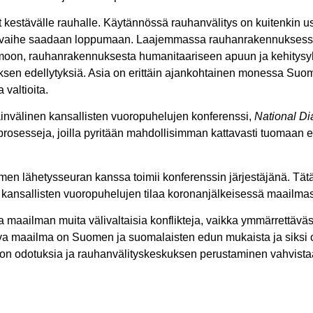
 kestävälle rauhalle. Käytännössä rauhanvälitys on kuitenkin u
iktivaihe saadaan loppumaan. Laajemmassa rauhanrakennuksessa 
moon, rauhanrakennuksesta humanitaariseen apuun ja kehitysyh
yksen edellytyksiä. Asia on erittäin ajankohtainen monessa Suo
valtioita.
ainvälinen kansallisten vuoropuhelujen konferenssi,
National D
prosesseja, joilla pyritään mahdollisimman kattavasti tuomaan 
 lähetysseuran kanssa toimii konferenssin järjestäjänä. Tätä 
kansallisten vuoropuhelujen tilaa koronanjälkeisessä maailma
 maailman muita välivaltaisia konflikteja, vaikka ymmärrettävä
va maailma on Suomen ja suomalaisten edun mukaista ja siksi o
jon odotuksia ja rauhanvälityskeskuksen perustaminen vahvist