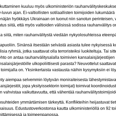
ikuttaminen kuuluu myös ulkoministeriön rauhanvälityskeskuksen
vun ajan. Ei-valtiollisten sotilaallisten toimijoiden lukumäär
. Venäjän hyökkäys Ukrainaan on tuonut niin sanotun perinteisen,
 siitä, että myös valtioiden välisissä sodissa rauhanvälitys on
 siitä, miten rauhanvälitystä viedään nykyolosuhteissa eteenpä
osapuoliin. Sinänsä itsestään selvästä asiasta tulee nykyisessä 
sia ryhmiä, jotka saattavat olla terroristeiksi luokiteltuja. Tai si
ihtoehto on antaa rauhanvälitysalalla toimivien kansalaisjärjestöje
aisjärjestöille ulkopoliittisesti parasta? Neuvottelut saattavat
toimijalla on. Yksinkertaista vastausta näihin kysymyksiin ei lö
hty aiempaa selvemmin löytyvän moniraiteisesta lähestymistavast
laisjärjestöt, jopa yksityissektorin toimijat) toimivat koordinoidust
vahvistaa vaikuttavuutta, että vähentää rauhanvälitystoimijoide
osuhteiden ymmärtämisen tärkeyttä. Konflikteihin heijastuvat ti
aisuus. Edustustoverkostonsa kautta ulkoministeriöllä on 92 toi
hittämisessä ja toimeenpanossa.