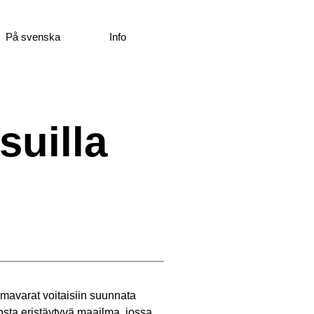
På svenska
Info
suilla
mavarat voitaisiin suunnata
osta eristäytyvä maailma, jossa