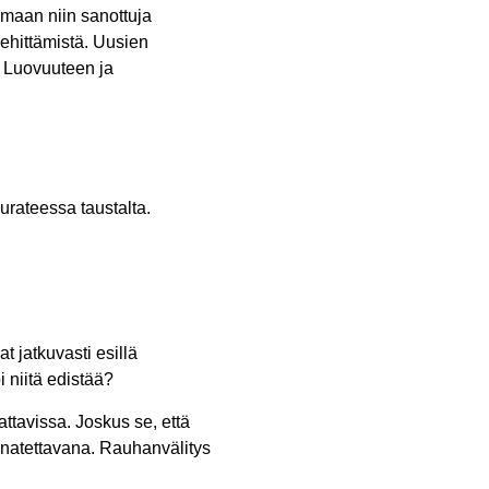
omaan niin sanottuja
ehittämistä. Uusien
a. Luovuuteen ja
t jatkuvasti esillä
 niitä edistää?
attavissa. Joskus se, että
annatettavana. Rauhanvälitys