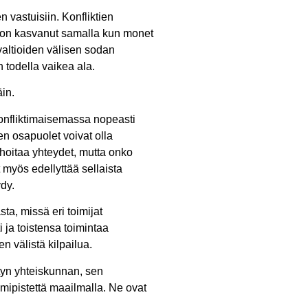
 vastuisiin. Konfliktien
ä on kasvanut samalla kun monet
 valtioiden välisen sodan
 todella vaikea ala.
in.
konfliktimaisemassa nopeasti
tten osapuolet voivat olla
n hoitaa yhteydet, mutta onko
 myös edellyttää sellaista
ydy.
a, missä eri toimijat
i ja toistensa toimintaa
n välistä kilpailua.
etyn yhteiskunnan, sen
mipistettä maailmalla. Ne ovat