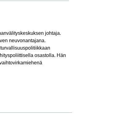
hanvälityskeskuksen johtaja.
sarven neuvonantajana.
turvallisuuspolitiikkaan
ityspoliittisella osastolla. Hän
 vaihtovirkamiehenä