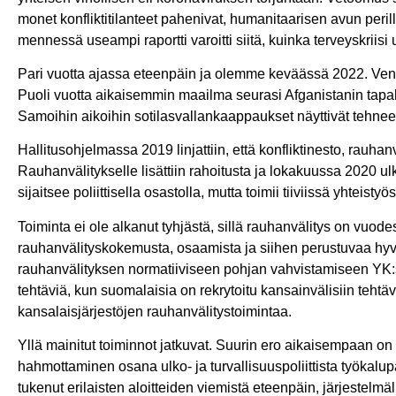
monet konfliktitilanteet pahenivat, humanitaarisen avun peri
mennessä useampi raportti varoitti siitä, kuinka terveyskriisi
Pari vuotta ajassa eteenpäin ja olemme keväässä 2022. Venä
Puoli vuotta aikaisemmin maailma seurasi Afganistanin tapaht
Samoihin aikoihin sotilasvallankaappaukset näyttivät tehnee
Hallitusohjelmassa 2019 linjattiin, että konfliktinesto, rauh
Rauhanvälitykselle lisättiin rahoitusta ja lokakuussa 2020 u
sijaitsee poliittisella osastolla, mutta toimii tiiviissä yhtei
Toiminta ei ole alkanut tyhjästä, sillä rauhanvälitys on vuo
rauhanvälityskokemusta, osaamista ja siihen perustuvaa hy
rauhanvälityksen normatiiviseen pohjan vahvistamiseen YK:s
tehtäviä, kun suomalaisia on rekrytoitu kansainvälisiin tehtäv
kansalaisjärjestöjen rauhanvälitystoimintaa.
Yllä mainitut toiminnot jatkuvat. Suurin ero aikaisempaan o
hahmottaminen osana ulko- ja turvallisuuspoliittista työka
tukenut erilaisten aloitteiden viemistä eteenpäin, järjestelm