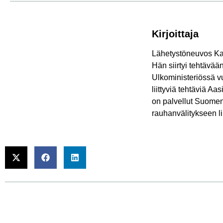
Kirjoittaja
Lähetystöneuvos Kat
Hän siirtyi tehtävää
Ulkoministeriössä vu
liittyviä tehtäviä Aa
on palvellut Suomen
rauhanvälitykseen l