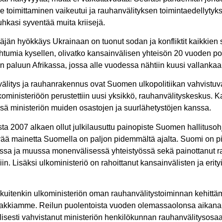
lle toimittaminen vaikeutui ja rauhanvälityksen toimintaedellyty
 uhkasi syventää muita kriisejä.
jän hyökkäys Ukrainaan on tuonut sodan ja konfliktit kaikkien
umia kysellen, olivatko kansainvälisen yhteisön 20 vuoden ponni
n paluun Afrikassa, jossa alle vuodessa nähtiin kuusi vallanka
anvälitys ja rauhanrakennus ovat Suomen ulkopolitiikan vahvistuv
lkoministeriöön perustettiin uusi yksikkö, rauhanvälityskeskus.
styössä ministeriön muiden osastojen ja suurlähetystöjen kanssa.
desta 2007 alkaen ollut julkilausuttu painopiste Suomen hallitus
vää mainetta Suomella on paljon pidemmältä ajalta. Suomi on p
sa ja muussa monenvälisessä yhteistyössä sekä painottanut rau
iin. Lisäksi ulkoministeriö on rahoittanut kansainvälisten ja erit
n kuitenkin ulkoministeriön oman rauhanvälitystoiminnan kehittä
lupakkiamme. Reilun puolentoista vuoden olemassaolonsa aikan
ällisesti vahvistanut ministeriön henkilökunnan rauhanvälitysosaa