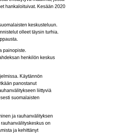
kset hankaloituivat. Kesään 2020
 suomalaisten keskusteluun.
stelut olleet täysin turhia.
appausta.
a painopiste.
 Kahdeksan henkilön keskus
ohjelmissa. Käytännön
itkään panostanut
hanvälitykseen liittyviä
yisesti suomalaisten
minen ja rauhanvälityksen
a rauhanvälityskeskus on
mista ja kehittänyt