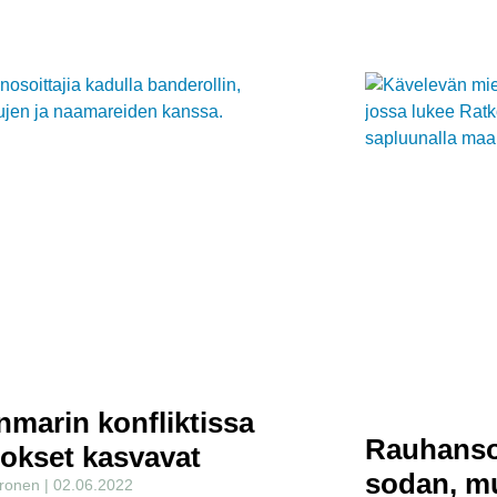
marin konfliktissa
Rauhanso
rokset kasvavat
sodan, mu
Eronen
02.06.2022