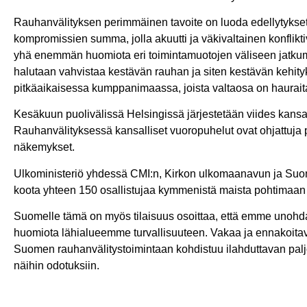
Rauhanvälityksen perimmäinen tavoite on luoda edellytykset
kompromissien summa, jolla akuutti ja väkivaltainen konfl
yhä enemmän huomiota eri toimintamuotojen väliseen jatku
halutaan vahvistaa kestävän rauhan ja siten kestävän kehit
pitkäaikaisessa kumppanimaassa, joista valtaosa on hauraita 
Kesäkuun puolivälissä Helsingissä järjestetään viides kans
Rauhanvälityksessä kansalliset vuoropuhelut ovat ohjattuja 
näkemykset.
Ulkoministeriö yhdessä CMI:n, Kirkon ulkomaanavun ja Suomen
koota yhteen 150 osallistujaa kymmenistä maista pohtimaan 
Suomelle tämä on myös tilaisuus osoittaa, että emme unohda
huomiota lähialueemme turvallisuuteen. Vakaa ja ennakoita
Suomen rauhanvälitystoimintaan kohdistuu ilahduttavan pal
näihin odotuksiin.