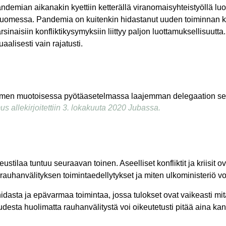
emian aikanakin kyettiin ketterällä viranomaisyhteistyöllä lu
a Suomessa. Pandemia on kuitenkin hidastanut uuden toiminnan k
sinaisiin konfliktikysymyksiin liittyy paljon luottamuksellisuutt
aalisesti vain rajatusti.
 allekirjoitettiin 3. lokakuuta 2020 Jubassa.
tilaa tuntuu seuraavan toinen. Aseelliset konfliktit ja kriisit ova
auhanvälityksen toimintaedellytykset ja miten ulkoministeriö voi
hidasta ja epävarmaa toimintaa, jossa tulokset ovat vaikeasti mit
desta huolimatta rauhanvälitystä voi oikeutetusti pitää aina k