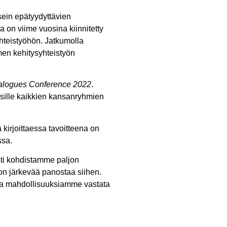
sein epätyydyttävien
on viime vuosina kiinnitetty
teistyöhön. Jatkumolla
men kehitysyhteistyön
ialogues Conference 2022
.
esille kaikkien kansanryhmien
kirjoittaessa tavoitteena on
ssa.
sti kohdistamme paljon
n järkevää panostaa siihen.
aa mahdollisuuksiamme vastata