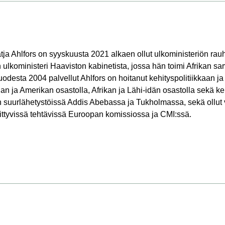
ja Ahlfors on syyskuusta 2021 alkaen ollut ulkoministeriön rau
n ulkoministeri Haaviston kabinetista, jossa hän toimi Afrikan 
odesta 2004 palvellut Ahlfors on hoitanut kehityspolitiikkaan ja 
sian ja Amerikan osastolla, Afrikan ja Lähi-idän osastolla sekä keh
 suurlähetystöissä Addis Abebassa ja Tukholmassa, sekä ollut
iittyvissä tehtävissä Euroopan komissiossa ja CMI:ssä.