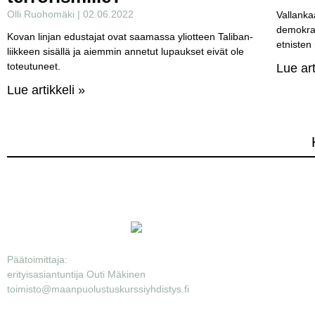
Olli Ruohomäki
02.06.2022
Vallank
demokraa
Kovan linjan edustajat ovat saamassa yliotteen Taliban-
etnisten 
liikkeen sisällä ja aiemmin annetut lupaukset eivät ole
toteutuneet.
Lue art
Lue artikkeli »
Päätoimittaja:
erityisasiantuntija Outi Mäkinen
toimisto@maanpuolustuskurssiyhdistys.fi