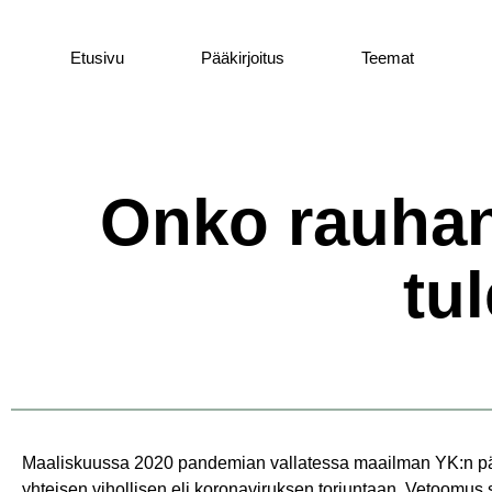
Etusivu
Pääkirjoitus
Teemat
Onko rauhano
tu
Maaliskuussa 2020 pandemian vallatessa maailman YK:n pääsi
yhteisen vihollisen eli koronaviruksen torjuntaan. Vetoomus 