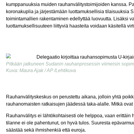
kumppanuuksia muiden rauhanvälitystoimijoiden kanssa. Pand
koronakuplia ja järjestämään luottamuksellisia tilaisuuksi
toimintamallien rakentaminen edellyttää luovuutta. Lisäksi var
luottamuksellisuuteen liittyviä haasteita voidaan käsitellä virtu
Pitkään jatkuneen Sudanin rauhanprosessin viimeisin sopimus
Kuva: Maura Ajak / AP /Lehtikuva
Rauhanvälityskeskus on perustettu aikana, jolloin yhtä poikkeus
rauhanomaisten ratkaisujen jäädessä taka-alalle. Mitkä ovat r
Rauhanvälitys ei lähtökohtaisesti ole helppoa, vaan erittäin 
tilanne ei ole pahentunut, on hyvä tulos. Suuresta epävarmuu
säästää sekä ihmishenkiä että euroja.