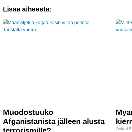
Lisää aiheesta:
Muodostuuko
Myan
Afganistanista jälleen alusta
kier
terrorismille?
Oskari 