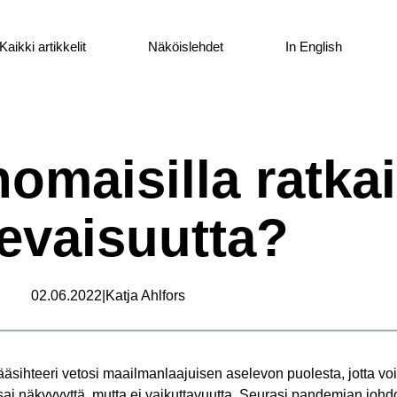
Kaikki artikkelit
Näköislehdet
In English
maisilla ratkai
levaisuutta?
02.06.2022
|
Katja Ahlfors
hteeri vetosi maailmanlaajuisen aselevon puolesta, jotta voi
sai näkyvyyttä, mutta ei vaikuttavuutta. Seurasi pandemian johd