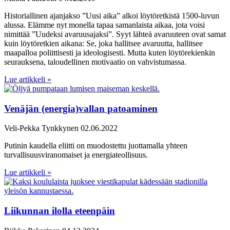
Historiallinen ajanjakso ”Uusi aika” alkoi löytöretkistä 1500-luvun
alussa. Elämme nyt monella tapaa samanlaista aikaa, jota voisi
nimittää ”Uudeksi avaruusajaksi”. Syyt lähteä avaruuteen ovat samat
kuin löytöretkien aikana: Se, joka hallitsee avaruutta, hallitsee
maapalloa poliittisesti ja ideologisesti. Mutta kuten löytörekienkin
seurauksena, taloudellinen motivaatio on vahvistumassa.
Lue artikkeli »
Venäjän (energia)vallan patoaminen
Veli-Pekka Tynkkynen
02.06.2022
Putinin kaudella eliitti on muodostettu juottamalla yhteen
turvallisuusviranomaiset ja energiateollisuus.
Lue artikkeli »
Liikunnan ilolla eteenpäin