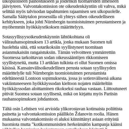
ulkopuoliseen painostukseen ja joidenkin tuomareiden ilmeiseen
jääviyteen. Valvontakomission ote oikeudenkäyntiin oli vahva, mikä
selittää myös talvisodan tapahtumien rajaamisen sen ulkopuolelle.
Samalla Säätytalon prosessilla oli yhteys siihen oikeudelliseen
kehitykseen, joka johti Nürnbergin tuomioistuimen perustamiseen ja
myöhemmin hyökkäysrikoksen määrittelyyn.
Sotasyyllisyysoikeudenkäynnin lähtökohtana oli
välirauhansopimuksen 13 artikla, jonka mukaan Suomen tuli
huolehtia siitä, että sotarikoksiin syyllistyneet tuomitaan
asianmukaisiin rangaistuksiin. Tämän velvoitteen ymmärrettiin
Suomessa tarkoittavan sodan oikeussääntöjen rikkomiseen
syyllistyneitä, mutta 13 artiklan tulkinta ei ollut Suomen omissa
käsissä. Kansainvälisoikeudellinen perusta sotaan syyllisyyden
määrittelylle tuli Nürnbergin tuomioistuimen perustamista
edeltäneestä Lontoon sopimuksesta, jossa jo sotienvälisenä aikana
vakiintuneeseen hyökkäyssodan kieltoon nojaten määriteltiin
hyökkäyssodan aloittaminen rikokseksi rauhaa vastaan. Liittoutuneet
pitivät Suomea sotaan syyllisenä, mikä on kirjattu myös Pariisin
rauhansopimuksen johdantoon.
Tältä osin Lehtisen voi arvioida ylikorostavan kotimaista poliittista
painetta ja valvontakomission päällikön Ždanovin roolia. Hänen
mukaansa valvontakomissio ei aluksi kiinnittänyt asiaan erityistä
huomiota mutta ”kotikommunistien herkeämätön kampanja käänsi