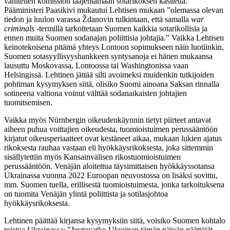
vähitellen komission laajentamaan sotarikoksen käsitettä.”
Pääministeri Paasikivi mukautui Lehtisen mukaan ”olemassa olevan
tiedon ja luulon varassa Ždanovin tulkintaan, että samalla
war
criminals
-termillä tarkoitetaan Suomen kaikkia sotarikollisia ja
ennen muita Suomen sodanajan poliittisia johtajia.” Vaikka Lehtisen
keinotekoisena pitämä yhteys Lontoon sopimukseen näin luotiinkin,
Suomen sotasyyllisyyshankkeen syntysanoja ei hänen mukaansa
lausuttu Moskovassa, Lontoossa tai Washingtonissa vaan
Helsingissä. Lehtinen jättää silti avoimeksi muidenkin tutkijoiden
pohtiman kysymyksen siitä, olisiko Suomi ainoana Saksan rinnalla
sotineena valtiona voinut välttää sodanaikaisten johtajien
tuomitsemisen.
Vaikka myös Nürnbergin oikeudenkäynnin tietyt piirteet antavat
aiheen puhua voittajien oikeudesta, tuomioistuimen perussääntöön
kirjatut oikeusperiaatteet ovat kestäneet aikaa, mukaan lukien ajatus
rikoksesta rauhaa vastaan eli hyökkäysrikoksesta, joka sittemmin
sisällytettiin myös Kansainvälisen rikostuomioistuimen
perussääntöön. Venäjän aloitettua täysimittaisen hyökkäyssotansa
Ukrainassa vuonna 2022 Euroopan neuvostossa on lisäksi sovittu,
mm. Suomen tuella, erillisestä tuomioistuimesta, jonka tarkoituksena
on tuomita Venäjän ylintä poliittista ja sotilasjohtoa
hyökkäysrikoksesta.
Lehtinen päättää kirjansa kysymyksiin siitä, voisiko Suomen kohtalo
toistua Ukrainassa: ”Joutuvatko Ukrainan tämän päivän päättäjät