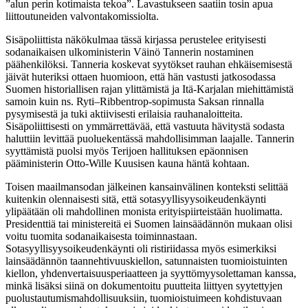
”alun perin kotimaista tekoa”. Lavastukseen saatiin tosin apua
liittoutuneiden valvontakomissiolta.
Sisäpoliittista näkökulmaa tässä kirjassa perustelee erityisesti
sodanaikaisen ulkoministerin Väinö Tannerin nostaminen
päähenkilöksi. Tanneria koskevat syytökset rauhan ehkäisemisestä
jäivät huteriksi ottaen huomioon, että hän vastusti jatkosodassa
Suomen historiallisen rajan ylittämistä ja Itä-Karjalan miehittämistä
samoin kuin ns. Ryti–Ribbentrop-sopimusta Saksan rinnalla
pysymisestä ja tuki aktiivisesti erilaisia rauhanaloitteita.
Sisäpoliittisesti on ymmärrettävää, että vastuuta hävitystä sodasta
haluttiin levittää puoluekentässä mahdollisimman laajalle. Tannerin
syyttämistä puolsi myös Terijoen hallituksen epäonnisen
pääministerin Otto-Wille Kuusisen kauna häntä kohtaan.
Toisen maailmansodan jälkeinen kansainvälinen konteksti selittää
kuitenkin olennaisesti sitä, että sotasyyllisyysoikeudenkäynti
ylipäätään oli mahdollinen monista erityispiirteistään huolimatta.
Presidenttiä tai ministereitä ei Suomen lainsäädännön mukaan olisi
voitu tuomita sodanaikaisesta toiminnastaan.
Sotasyyllisyysoikeudenkäynti oli ristiriidassa myös esimerkiksi
lainsäädännön taannehtivuuskiellon, satunnaisten tuomioistuinten
kiellon, yhdenvertaisuusperiaatteen ja syyttömyysolettaman kanssa,
minkä lisäksi siinä on dokumentoitu puutteita liittyen syytettyjen
puolustautumismahdollisuuksiin, tuomioistuimeen kohdistuvaan