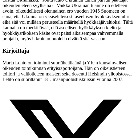
oikeuden eteen syyllisinä?” Vaikka Ukrainan tilanne on edelleen
avoin, oikeudellisesti olennainen ero vuoden 1945 Suomeen on
siinä, että Ukraina on yksiselitteisesti aseellisen hyökkäyksen uhri
eikä sitä voi millään perusteella määritellä hyökkääjävaltioksi. Tältä
kannalta on merkittävää, että aseellisen hyökkäyksen kielto ja
hyökkäysrikoksen käsite ovat paitsi aikaisempaa vahvemmalla
pohjalla, myös Ukrainan puolella eivätkä sitä vastaan.
Kirjoittaja
Marja Lehto on toiminut suurlähettiläänä ja YK:n kansainvälisen
oikeuden toimikunnan erityisraportoijana. Hän on oikeustieteen
tohtori ja valtiotieteen maisteri sekä dosentti Helsingin yliopistossa.
Lehto on suorittanut 181. maanpuolustuskurssin vuonna 2007.