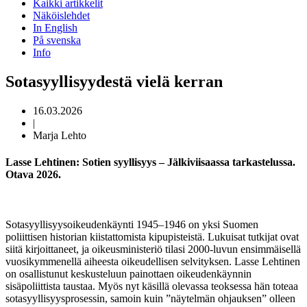
Kaikki artikkelit
Näköislehdet
In English
På svenska
Info
Sotasyyllisyydestä vielä kerran
16.03.2026
|
Marja Lehto
Lasse Lehtinen: Sotien syyllisyys – Jälkiviisaassa tarkastelussa.
Otava 2026.
Sotasyyllisyysoikeudenkäynti 1945–1946 on yksi Suomen
poliittisen historian kiistattomista kipupisteistä. Lukuisat tutkijat ovat
siitä kirjoittaneet, ja oikeusministeriö tilasi 2000-luvun ensimmäisellä
vuosikymmenellä aiheesta oikeudellisen selvityksen. Lasse Lehtinen
on osallistunut keskusteluun painottaen oikeudenkäynnin
sisäpoliittista taustaa. Myös nyt käsillä olevassa teoksessa hän toteaa
sotasyyllisyysprosessin, samoin kuin ”näytelmän ohjauksen” olleen