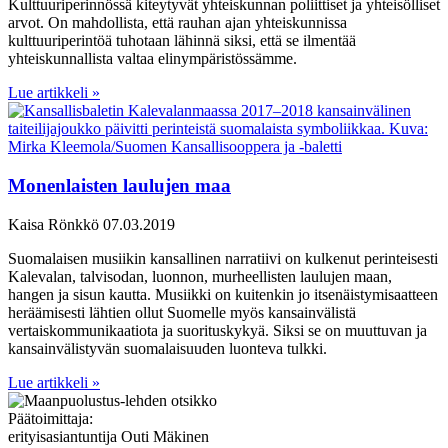
​​Kulttuuriperinnössä kiteytyvät yhteiskunnan poliittiset ja yhteisölliset
arvot. On mahdollista, että rauhan ajan yhteiskunnissa
kulttuuriperintöä tuhotaan lähinnä siksi, että se ilmentää
yhteiskunnallista valtaa elinympäristössämme.
Lue artikkeli »
Monenlaisten laulujen maa
Kaisa Rönkkö
07.03.2019
Suomalaisen musiikin kansallinen narratiivi on kulkenut perinteisesti
Kalevalan, talvisodan, luonnon, murheellisten laulujen maan,
hangen ja sisun kautta. Musiikki on kuitenkin jo itsenäistymisaatteen
heräämisesti lähtien ollut Suomelle myös kansainvälistä
vertaiskommunikaatiota ja suorituskykyä. Siksi se on muuttuvan ja
kansainvälistyvän suomalaisuuden luonteva tulkki.
Lue artikkeli »
Päätoimittaja:
erityisasiantuntija Outi Mäkinen