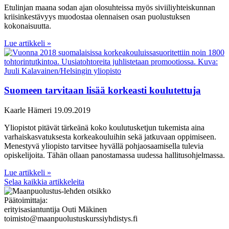
Etulinjan maana sodan ajan olosuhteissa myös siviiliyhteiskunnan
kriisinkestävyys muodostaa olennaisen osan puolustuksen
kokonaisuutta.
Lue artikkeli »
Suomeen tarvitaan lisää korkeasti koulutettuja
Kaarle Hämeri
19.09.2019
Yliopistot pitävät tärkeänä koko koulutusketjun tukemista aina
varhaiskasvatuksesta korkeakouluihin sekä jatkuvaan oppimiseen.
Menestyvä yliopisto tarvitsee hyvällä pohjaosaamisella tulevia
opiskelijoita. Tähän ollaan panostamassa uudessa hallitusohjelmassa.
Lue artikkeli »
Selaa kaikkia artikkeleita
Päätoimittaja:
erityisasiantuntija Outi Mäkinen
toimisto@maanpuolustuskurssiyhdistys.fi