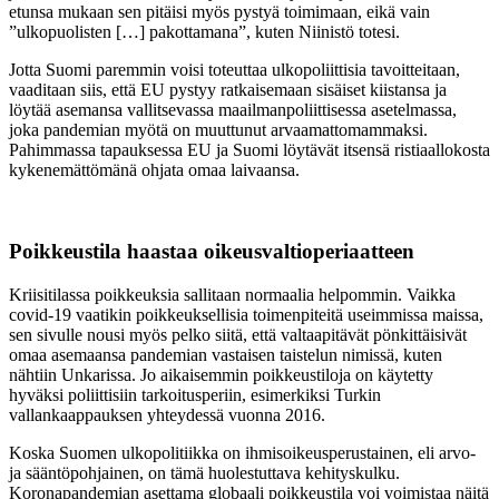
etunsa mukaan sen pitäisi myös pystyä toimimaan, eikä vain
”ulkopuolisten […] pakottamana”, kuten Niinistö totesi.
Jotta Suomi paremmin voisi toteuttaa ulkopoliittisia tavoitteitaan,
vaaditaan siis, että EU pystyy ratkaisemaan sisäiset kiistansa ja
löytää asemansa vallitsevassa maailmanpoliittisessa asetelmassa,
joka pandemian myötä on muuttunut arvaamattomammaksi.
Pahimmassa tapauksessa EU ja Suomi löytävät itsensä ristiaallokosta
kykenemättömänä ohjata omaa laivaansa.
Poikkeustila haastaa oikeusvaltioperiaatteen
Kriisitilassa poikkeuksia sallitaan normaalia helpommin. Vaikka
covid-19 vaatikin poikkeuksellisia toimenpiteitä useimmissa maissa,
sen sivulle nousi myös pelko siitä, että valtaapitävät pönkittäisivät
omaa asemaansa pandemian vastaisen taistelun nimissä, kuten
nähtiin Unkarissa. Jo aikaisemmin poikkeustiloja on käytetty
hyväksi poliittisiin tarkoitusperiin, esimerkiksi Turkin
vallankaappauksen yhteydessä vuonna 2016.
Koska Suomen ulkopolitiikka on ihmisoikeusperustainen, eli arvo-
ja sääntöpohjainen, on tämä huolestuttava kehityskulku.
Koronapandemian asettama globaali poikkeustila voi voimistaa näitä