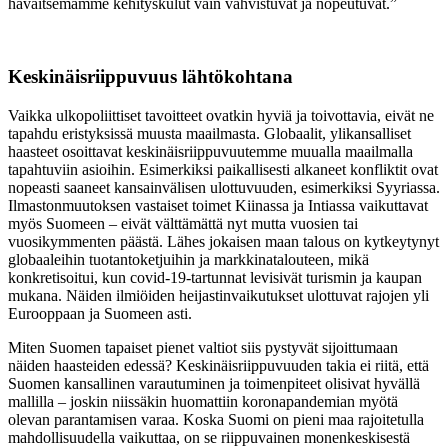
havaitsemamme kehityskulut vain vahvistuvat ja nopeutuvat.”
Keskinäisriippuvuus lähtökohtana
Vaikka ulkopoliittiset tavoitteet ovatkin hyviä ja toivottavia, eivät ne
tapahdu eristyksissä muusta maailmasta. Globaalit, ylikansalliset
haasteet osoittavat keskinäisriippuvuutemme muualla maailmalla
tapahtuviin asioihin. Esimerkiksi paikallisesti alkaneet konfliktit ovat
nopeasti saaneet kansainvälisen ulottuvuuden, esimerkiksi Syyriassa.
Ilmastonmuutoksen vastaiset toimet Kiinassa ja Intiassa vaikuttavat
myös Suomeen – eivät välttämättä nyt mutta vuosien tai
vuosikymmenten päästä. Lähes jokaisen maan talous on kytkeytynyt
globaaleihin tuotantoketjuihin ja markkinatalouteen, mikä
konkretisoitui, kun covid-19-tartunnat levisivät turismin ja kaupan
mukana. Näiden ilmiöiden heijastinvaikutukset ulottuvat rajojen yli
Eurooppaan ja Suomeen asti.
Miten Suomen tapaiset pienet valtiot siis pystyvät sijoittumaan
näiden haasteiden edessä? Keskinäisriippuvuuden takia ei riitä, että
Suomen kansallinen varautuminen ja toimenpiteet olisivat hyvällä
mallilla – joskin niissäkin huomattiin koronapandemian myötä
olevan parantamisen varaa. Koska Suomi on pieni maa rajoitetulla
mahdollisuudella vaikuttaa, on se riippuvainen monenkeskisestä