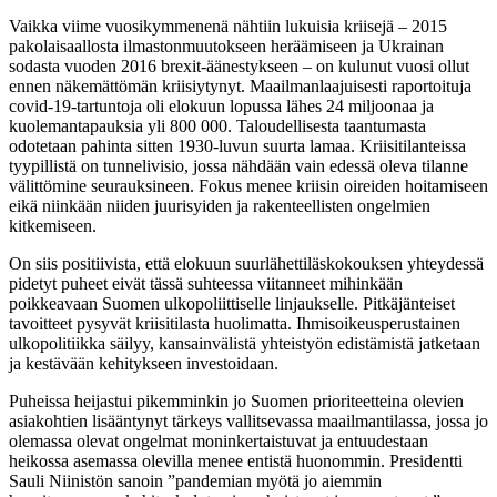
Vaikka viime vuosikymmenenä nähtiin lukuisia kriisejä – 2015
pakolaisaallosta ilmastonmuutokseen heräämiseen ja Ukrainan
sodasta vuoden 2016 brexit-äänestykseen – on kulunut vuosi ollut
ennen näkemättömän kriisiytynyt. Maailmanlaajuisesti raportoituja
covid-19-tartuntoja oli elokuun lopussa lähes 24 miljoonaa ja
kuolemantapauksia yli 800 000. Taloudellisesta taantumasta
odotetaan pahinta sitten 1930-luvun suurta lamaa. Kriisitilanteissa
tyypillistä on tunnelivisio, jossa nähdään vain edessä oleva tilanne
välittömine seurauksineen. Fokus menee kriisin oireiden hoitamiseen
eikä niinkään niiden juurisyiden ja rakenteellisten ongelmien
kitkemiseen.
On siis positiivista, että elokuun suurlähettiläskokouksen yhteydessä
pidetyt puheet eivät tässä suhteessa viitanneet mihinkään
poikkeavaan Suomen ulkopoliittiselle linjaukselle. Pitkäjänteiset
tavoitteet pysyvät kriisitilasta huolimatta. Ihmisoikeusperustainen
ulkopolitiikka säilyy, kansainvälistä yhteistyön edistämistä jatketaan
ja kestävään kehitykseen investoidaan.
Puheissa heijastui pikemminkin jo Suomen prioriteetteina olevien
asiakohtien lisääntynyt tärkeys vallitsevassa maailmantilassa, jossa jo
olemassa olevat ongelmat moninkertaistuvat ja entuudestaan
heikossa asemassa olevilla menee entistä huonommin. Presidentti
Sauli Niinistön sanoin ”pandemian myötä jo aiemmin