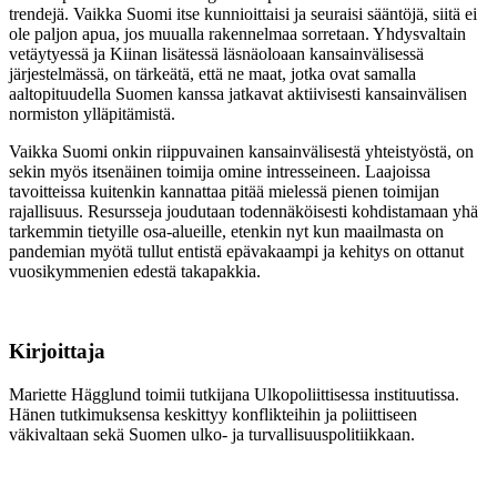
trendejä. Vaikka Suomi itse kunnioittaisi ja seuraisi sääntöjä, siitä ei
ole paljon apua, jos muualla rakennelmaa sorretaan. Yhdysvaltain
vetäytyessä ja Kiinan lisätessä läsnäoloaan kansainvälisessä
järjestelmässä, on tärkeätä, että ne maat, jotka ovat samalla
aaltopituudella Suomen kanssa jatkavat aktiivisesti kansainvälisen
normiston ylläpitämistä.
Vaikka Suomi onkin riippuvainen kansainvälisestä yhteistyöstä, on
sekin myös itsenäinen toimija omine intresseineen. Laajoissa
tavoitteissa kuitenkin kannattaa pitää mielessä pienen toimijan
rajallisuus. Resursseja joudutaan todennäköisesti kohdistamaan yhä
tarkemmin tietyille osa-alueille, etenkin nyt kun maailmasta on
pandemian myötä tullut entistä epävakaampi ja kehitys on ottanut
vuosikymmenien edestä takapakkia.
Kirjoittaja
Mariette Hägglund toimii tutkijana Ulkopoliittisessa instituutissa.
Hänen tutkimuksensa keskittyy konflikteihin ja poliittiseen
väkivaltaan sekä Suomen ulko- ja turvallisuuspolitiikkaan.