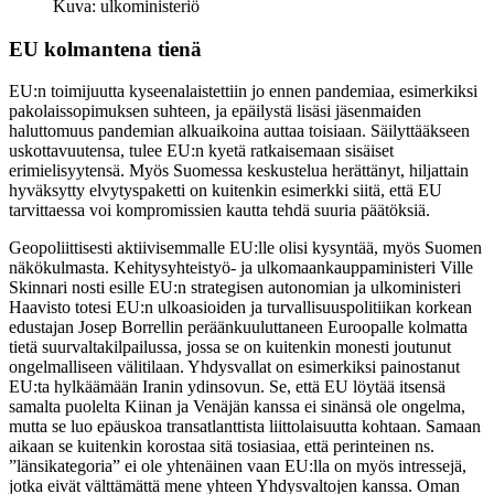
Kuva: ulkoministeriö
EU kolmantena tienä
EU:n toimijuutta kyseenalaistettiin jo ennen pandemiaa, esimerkiksi
pakolaissopimuksen suhteen, ja epäilystä lisäsi jäsenmaiden
haluttomuus pandemian alkuaikoina auttaa toisiaan. Säilyttääkseen
uskottavuutensa, tulee EU:n kyetä ratkaisemaan sisäiset
erimielisyytensä. Myös Suomessa keskustelua herättänyt, hiljattain
hyväksytty elvytyspaketti on kuitenkin esimerkki siitä, että EU
tarvittaessa voi kompromissien kautta tehdä suuria päätöksiä.
Geopoliittisesti aktiivisemmalle EU:lle olisi kysyntää, myös Suomen
näkökulmasta. Kehitysyhteistyö- ja ulkomaankauppaministeri Ville
Skinnari nosti esille EU:n strategisen autonomian ja ulkoministeri
Haavisto totesi EU:n ulkoasioiden ja turvallisuuspolitiikan korkean
edustajan Josep Borrellin peräänkuuluttaneen Euroopalle kolmatta
tietä suurvaltakilpailussa, jossa se on kuitenkin monesti joutunut
ongelmalliseen välitilaan. Yhdysvallat on esimerkiksi painostanut
EU:ta hylkäämään Iranin ydinsovun. Se, että EU löytää itsensä
samalta puolelta Kiinan ja Venäjän kanssa ei sinänsä ole ongelma,
mutta se luo epäuskoa transatlanttista liittolaisuutta kohtaan. Samaan
aikaan se kuitenkin korostaa sitä tosiasiaa, että perinteinen ns.
”länsikategoria” ei ole yhtenäinen vaan EU:lla on myös intressejä,
jotka eivät välttämättä mene yhteen Yhdysvaltojen kanssa. Oman