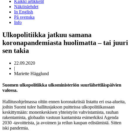
Kaikki artikkelit
Näköislehdet
In English
På svenska
Info
Ulkopolitiikka jatkuu samana
koronapandemiasta huolimatta – tai juuri
sen takia
22.09.2020
|
Mariette Hägglund
Suomen ulkopolitiikka ulkoministeriön suurlähettiläspäivien
valossa.
Hallitusohjelmassa oltiin ennen koronakriisiä listattu eri osa-alueita,
joihin Suomi tulee hallitusjakson puitteissa ulkopolitiikassaan
keskittymään: monenkeskisen yhteistyön vahvistamista, rauhan
rakentamista, globaalin vastuun kantamista esimerkiksi Agenda
2030 -tavoitteista, ja avoimen ja reilun kaupan edistämistä. Sitten
iski pandemia.