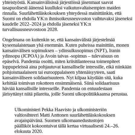
yhteistyöstä. Kansainvälisissä järjestöissä jäsenmaat saavat
tasapuolisesti äänensä kuulluksi vaikutusvaltaisempien maiden
rinnalla. Suurlähettiläskokouksen yhteydessä mainittiinkin, että
Suomi on ehdolla YK:n ihmisoikeusneuvoston vaihtuvaksi jäseneksi
kaudelle 2022–2024 ja ehdolla jäseneksi YK:n
turvallisuusneuvostoon 2028.
Ongelmana on kuitenkin se, että kansainvälistä järjestelmää
kyseenalaistetaan yhä enemmän. Kuten puheissa mainittiin, monen
kansainvälisen sopimuksen – ydinsulkusopimus (NPT), Iranin
ydinsopu (JCPOA) ja Avoin taivas -sopimus – tulevaisuus on
epäselvä. Pandemia osoitti, miten kriisitilanteessa toimenpiteet
loppupeleissä aina pohjautuvat kansalliselle intressille, eikä niinkään
pohjoismaalaiseen tai eurooppalaiseen yhtenäisyyteen, saati
kansainväliseen solidaarisuuteen. Nyt kilpaa käydään sitä, kuka
kehittää toimivan rokotteen ensimmäisenä. Siinä solidaarisuus
häviää kansallisille intresseille. Pandemia on entuudestaan
järisyttänyt niitä pilareita, joille Suomi ulkopolitiikkaansa perustaa.
Ulkoministeri Pekka Haavisto ja ulkoministeriön
valtiosihteeri Matti Anttonen suurlähettiläskokouksen
avajaispäivänä. Suomen ulkomaanedustustojen
päälliköt kokoontuivat tällä kertaa virtuaalisesti 24.–26.
elokuuta 2020.