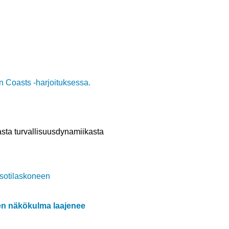
asta turvallisuusdynamiikasta
sen näkökulma laajenee