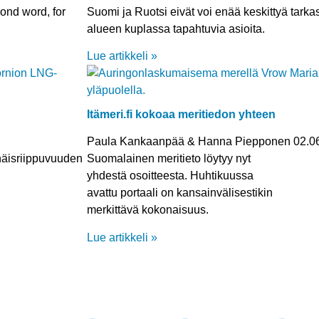
cond word, for
Suomi ja Ruotsi eivät voi enää keskittyä tark
alueen kuplassa tapahtuvia asioita.
Lue artikkeli »
Itämeri.fi kokoaa meritiedon yhteen
Paula Kankaanpää & Hanna Piepponen
02.0
näisriippuvuuden
Suomalainen meritieto löytyy nyt
yhdestä osoitteesta. Huhtikuussa
avattu portaali on kansainvälisestikin
merkittävä kokonaisuus.
Lue artikkeli »