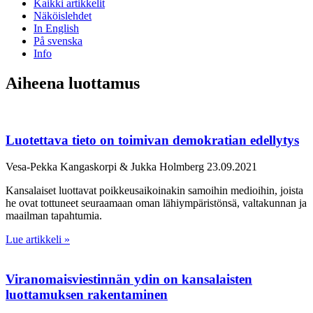
Kaikki artikkelit
Näköislehdet
In English
På svenska
Info
Aiheena luottamus
Luotettava tieto on toimivan demokratian edellytys
Vesa-Pekka Kangaskorpi & Jukka Holmberg
23.09.2021
Kansalaiset luottavat poikkeusaikoinakin samoihin medioihin, joista
he ovat tottuneet seuraamaan oman lähiympäristönsä, valtakunnan ja
maailman tapahtumia.
Lue artikkeli »
Viranomaisviestinnän ydin on kansalaisten
luottamuksen rakentaminen