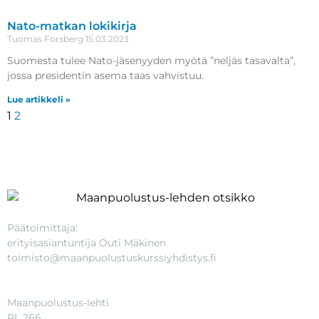
Nato-matkan lokikirja
Tuomas Forsberg
15.03.2023
Suomesta tulee Nato-jäsenyyden myötä ”neljäs tasavalta”,
jossa presidentin asema taas vahvistuu.
Lue artikkeli »
1
2
Päätoimittaja:
erityisasiantuntija Outi Mäkinen
toimisto@maanpuolustuskurssiyhdistys.fi
Maanpuolustus-lehti
PL 266