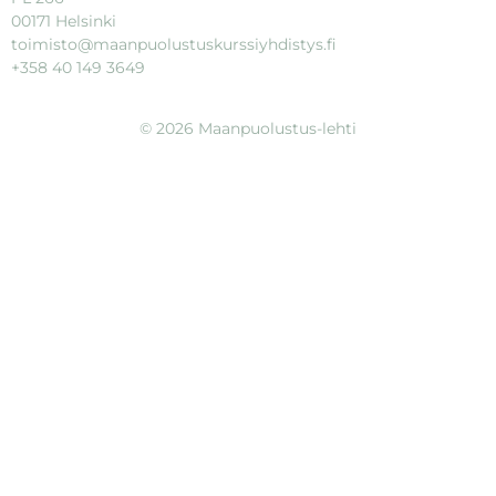
00171 Helsinki
toimisto@maanpuolustuskurssiyhdistys.fi
+358 40 149 3649
© 2026 Maanpuolustus-lehti