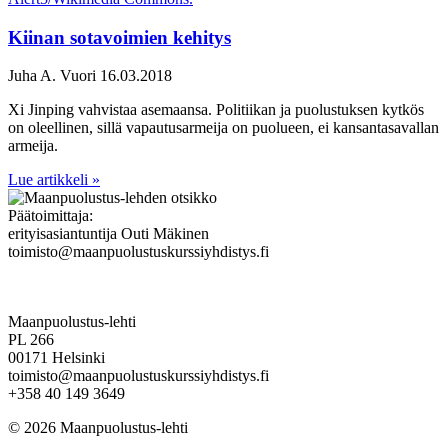
Kiinan sotavoimien kehitys
Juha A. Vuori
16.03.2018
Xi Jinping vahvistaa asemaansa. Politiikan ja puolustuksen kytkös
on oleellinen, sillä vapautusarmeija on puolueen, ei kansantasavallan
armeija.
Lue artikkeli »
Päätoimittaja:
erityisasiantuntija Outi Mäkinen
toimisto@maanpuolustuskurssiyhdistys.fi
Maanpuolustus-lehti
PL 266
00171 Helsinki
toimisto@maanpuolustuskurssiyhdistys.fi
+358 40 149 3649
© 2026 Maanpuolustus-lehti