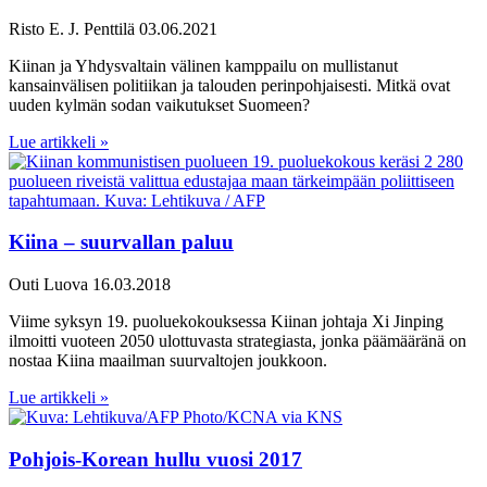
Risto E. J. Penttilä
03.06.2021
Kiinan ja Yhdysvaltain välinen kamppailu on mullistanut
kansainvälisen politiikan ja talouden perinpohjaisesti. Mitkä ovat
uuden kylmän sodan vaikutukset Suomeen?
Lue artikkeli »
Kiina – suurvallan paluu
Outi Luova
16.03.2018
Viime syksyn 19. puoluekokouksessa Kiinan johtaja Xi Jinping
ilmoitti vuoteen 2050 ulottuvasta strategiasta, jonka päämääränä on
nostaa Kiina maailman suurvaltojen joukkoon.
Lue artikkeli »
Pohjois-Korean hullu vuosi 2017