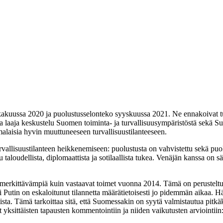
lokakuussa 2020 ja puolustusselonteko syyskuussa 2021. Ne ennakoivat tu
aja keskustelu Suomen toiminta- ja turvallisuusympäristöstä sekä Suomen
omalaisia hyvin muuttuneeseen turvallisuustilanteeseen.
isuustilanteen heikkenemiseen: puolustusta on vahvistettu sekä puolus
 taloudellista, diplomaattista ja sotilaallista tukea. Venäjän kanssa on s
vat merkittävämpiä kuin vastaavat toimet vuonna 2014. Tämä on perustel
ntti Putin on eskaloitunut tilannetta määrätietoisesti jo pidemmän aikaa.
ista. Tämä tarkoittaa sitä, että Suomessakin on syytä valmistautua pitk
nyt yksittäisten tapausten kommentointiin ja niiden vaikutusten arvioint