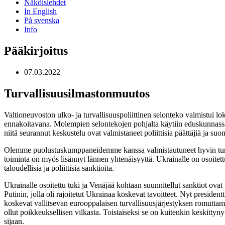
Näköislehdet
In English
På svenska
Info
Pääkirjoitus
07.03.2022
Turvallisuusilmastonmuutos
Valtioneuvoston ulko- ja turvallisuuspoliittinen selonteko valmistui 
ennakoitavana. Molempien selontekojen pohjalta käytiin eduskunnassa la
niitä seurannut keskustelu ovat valmistaneet poliittisia päättäjiä ja su
Olemme puolustuskumppaneidemme kanssa valmistautuneet hyvin turvall
toiminta on myös lisännyt lännen yhtenäisyyttä. Ukrainalle on osoitettu
taloudellisia ja poliittisia sanktioita.
Ukrainalle osoitettu tuki ja Venäjää kohtaan suunnitellut sanktiot o
Putinin, jolla oli rajoitetut Ukrainaa koskevat tavoitteet. Nyt preside
koskevat vallitsevan eurooppalaisen turvallisuusjärjestyksen romuttam
ollut poikkeuksellisen vilkasta. Toistaiseksi se on kuitenkin keskitty
sijaan.