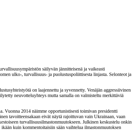
rvallisuusympäristön säilyvän jännitteisenä ja vaikeasti
 ulko-, turvallisuus- ja puolustuspoliittisesta linjasta. Selonteot ja
tusyhteistyötä on laajennettu ja syvennetty. Venäjän aggressiivinen
äilytetty neuvotteluyhteys mutta samalla on valmisteltu merkittäviä
tua. Vuonna 2014 näimme opportunistisesti toimivan presidentti
 Hänen tavoitteensakaan eivät näytä rajoittuvan vain Ukrainaan, vaan
äkestoiseen turvallisuusilmastonmuutokseen. Julkinen keskustelu onkin
iin: ikään kuin kommentoitaisiin sään vaihtelua ilmastonmuutoksen