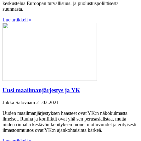
keskustelua Euroopan turvallisuus- ja puolustuspoliittisesta
suunnasta.
Lue artikkeli »
Uusi maailmanjärjestys ja YK
Jukka Salovaara
21.02.2021
Uuden maailmanjärjestyksen haasteet ovat YK:n näkökulmasta
ilmeiset. Rauha ja konfliktit ovat yhä sen perusasialistaa, mutta
niiden rinnalla kestävän kehityksen monet ulottuvuudet ja erityisesti
ilmastonmuutos ovat YK:n ajankohtaisinta kärkeä.
Lue artikkeli »