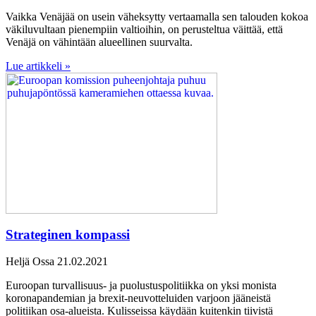
Vaikka Venäjää on usein väheksytty vertaamalla sen talouden kokoa
väkiluvultaan pienempiin valtioihin, on perusteltua väittää, että
Venäjä on vähintään alueellinen suurvalta.
Lue artikkeli »
Strateginen kompassi
Heljä Ossa
21.02.2021
Euroopan turvallisuus- ja puolustuspolitiikka on yksi monista
koronapandemian ja brexit-neuvotteluiden varjoon jääneistä
politiikan osa-alueista. Kulisseissa käydään kuitenkin tiivistä