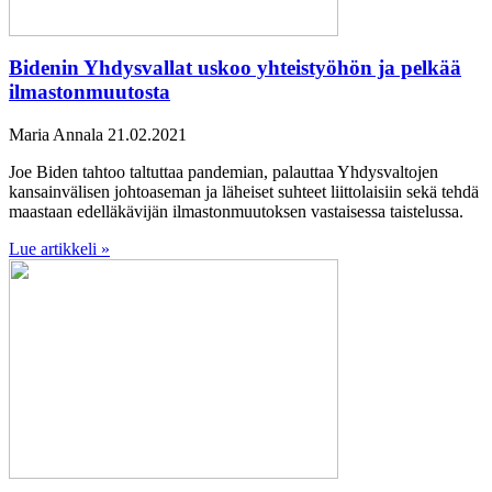
Bidenin Yhdysvallat uskoo yhteistyöhön ja pelkää
ilmastonmuutosta
Maria Annala
21.02.2021
Joe Biden tahtoo taltuttaa pandemian, palauttaa Yhdysvaltojen
kansainvälisen johtoaseman ja läheiset suhteet liittolaisiin sekä tehdä
maastaan edelläkävijän ilmastonmuutoksen vastaisessa taistelussa.
Lue artikkeli »