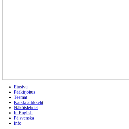
Etusivu
Pääkirjoitus
Teemat
Kaikki artikkelit
Näköislehdet
In English
På svenska
Info