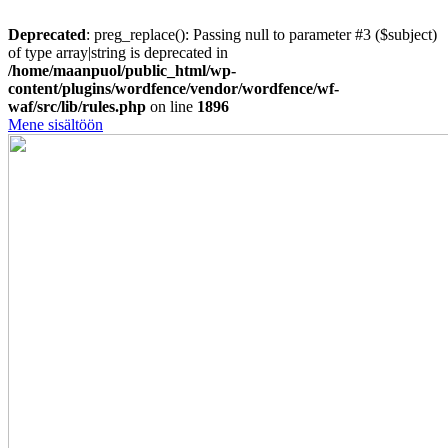
Deprecated
: preg_replace(): Passing null to parameter #3 ($subject)
of type array|string is deprecated in
/home/maanpuol/public_html/wp-
content/plugins/wordfence/vendor/wordfence/wf-
waf/src/lib/rules.php
on line
1896
Mene sisältöön