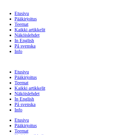
Etusivu
Pääkirjoitus
Teemat
Kaikki artikkelit
Näköislehdet
In English
På svenska
Info
Etusivu
Pääkirjoitus
Teemat
Kaikki artikkelit
Näköislehdet
In English
På svenska
Info
Etusivu
Pääkirjoitus
Teemat