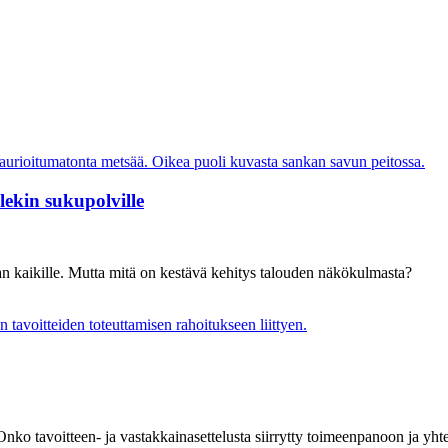
lekin sukupolville
an kaikille. Mutta mitä on kestävä kehitys talouden näkökulmasta?
ko tavoitteen- ja vastakkainasettelusta siirrytty toimeenpanoon ja yht