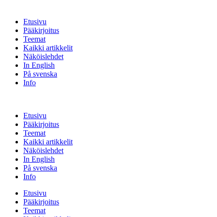
Etusivu
Pääkirjoitus
Teemat
Kaikki artikkelit
Näköislehdet
In English
På svenska
Info
Etusivu
Pääkirjoitus
Teemat
Kaikki artikkelit
Näköislehdet
In English
På svenska
Info
Etusivu
Pääkirjoitus
Teemat